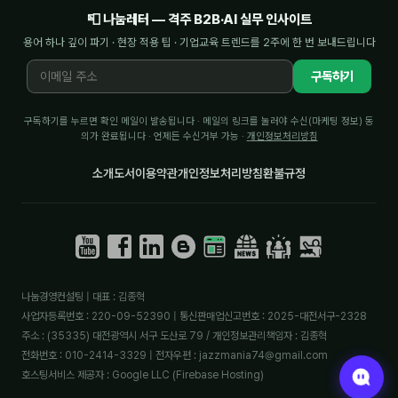
📮 나눔레터 — 격주 B2B·AI 실무 인사이트
용어 하나 깊이 파기 · 현장 적용 팁 · 기업교육 트렌드를 2주에 한 번 보내드립니다
구독하기
구독하기를 누르면 확인 메일이 발송됩니다 · 메일의 링크를 눌러야 수신(마케팅 정보) 동
의가 완료됩니다 · 언제든 수신거부 가능 ·
개인정보처리방침
소개
도서
이용약관
개인정보처리방침
환불규정
나눔경영컨설팅 | 대표 : 김종혁
사업자등록번호 : 220-09-52390 | 통신판매업신고번호 : 2025-대전서구-2328
주소 : (35335) 대전광역시 서구 도산로 79 / 개인정보관리책임자 : 김종혁
전화번호 : 010-2414-3329 | 전자우편 : jazzmania74@gmail.com
호스팅서비스 제공자 : Google LLC (Firebase Hosting)