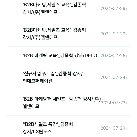
'B2B마케팅,세일즈 교육'_김종혁
›
2024-07-26
제안·영업
강사/(주)엘앤에프
분석
'B2B마케팅,세일즈 교육'_김종혁
›
2024-07-26
마케팅
강사/(주)엘앤에프
재무·계약
›
'B2B 마케팅 교육'_김종혁 강사/DELO
2024-07-25
B2B 영업도구
'신규사업 워크샵'_김종혁 강사/
일정
›
2024-07-24
현대코퍼레이션
지식
'B2B 마케팅과 세일즈'_김종혁 강사/(주)
›
2024-07-22
용어사전
엘앤에프
트렌드 리포트
'‘B2B세일즈 특강'_김종혁
›
2024-07-20
📮 나눔레터 보기
강사/LX판토스