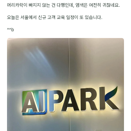
머리카락이 빠지지 않는 건 다행인데, 염색은 여전히 귀찮네요.
NEW
온라인강의
오늘은 서울에서 신규 고객 교육 일정이 또 있습니다.
📈 B2B 마케팅
3
^^b
🤖 AI 실무
2
🧭 기획·전략
1
강사
김종혁
구자룡
김경태
김소연
김의중