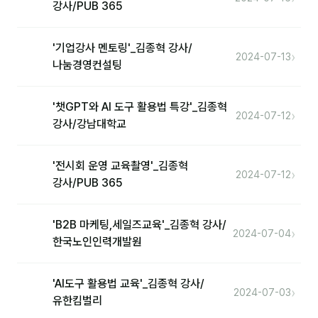
강사/PUB 365
1:1 문의
공지사항
'기업강사 멘토링'_김종혁 강사/
›
2024-07-13
나눔경영컨설팅
자주 묻는 질문
'챗GPT와 AI 도구 활용법 특강'_김종혁
›
2024-07-12
강사/강남대학교
'전시회 운영 교육촬영'_김종혁
›
2024-07-12
강사/PUB 365
'B2B 마케팅,세일즈교육'_김종혁 강사/
›
2024-07-04
한국노인인력개발원
'AI도구 활용법 교육'_김종혁 강사/
›
2024-07-03
유한킴벌리