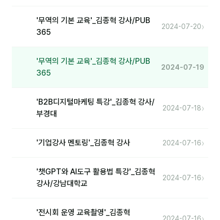
나눔레터 구독
'무역의 기본 교육'_김종혁 강사/PUB
›
2024-07-20
365
칼럼
'무역의 기본 교육'_김종혁 강사/PUB
커뮤니티
2024-07-19
365
토크
문서자료실
'B2B디지털마케팅 특강'_김종혁 강사/
›
2024-07-18
부경대
영상자료실
AI 웹앱
›
'기업강사 멘토링'_김종혁 강사
2024-07-16
등급 · 포인트
'챗GPT와 AI도구 활용법 특강'_김종혁
›
2024-07-16
강사/강남대학교
문의
💰 교육 견적 계산기
'전시회 운영 교육촬영'_김종혁
›
2024-07-16