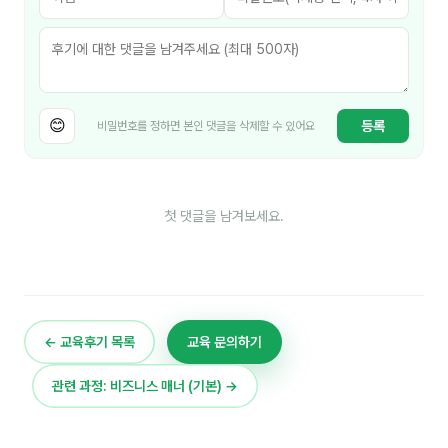
은종성
이미루
이상미
😊
이옥겸
등록
비밀번호를 정하면 본인 댓글을 삭제할 수 있어요
이인우
임아라
첫 댓글을 남겨보세요.
전승빈
정일영
조안나
← 교육후기 목록
교육 문의하기
조은아
관련 과정: 비즈니스 매너 (기본) →
진나하
최지혜