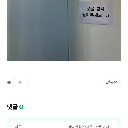
김종무
김지혜
김휘
노준영
Maria
민광동
박혜랑
👁
♥
🔗
–
–
공유
배서우
안정미
댓글
0
오미영
윤석현