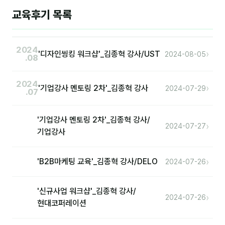
교육후기 목록
홍은표
후기
2024
›
'디자인씽킹 워크샵'_김종혁 강사/UST
2024-08-05
.08
대면교육 후기
2024
›
담당자·교육생 피드백
'기업강사 멘토링 2차'_김종혁 강사
2024-07-29
.07
고객사 레퍼런스
'기업강사 멘토링 2차'_김종혁 강사/
›
2024-07-27
온라인강의 수강 후기
기업강사
AI입문
›
'B2B마케팅 교육'_김종혁 강사/DELO
2024-07-26
AI툴
'신규사업 워크샵'_김종혁 강사/
›
2024-07-26
전체 도구
현대코퍼레이션
미팅·보고