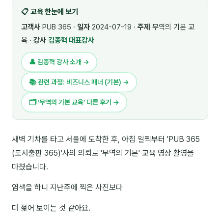
📋 교육 한눈에 보기
🎓 강사육성 · 교수법
4
고객사
PUB 365 ·
일자
2024-07-19 ·
주제
무역의 기본 교
🏭 산업 특화
5
육 ·
강사
김종혁 대표강사
💻 IT · 디지털
8
👤 김종혁 강사 소개 →
🎬 영상 · 콘텐츠
4
📚 관련 과정: 비즈니스 매너 (기본) →
📊 프레젠테이션 · 기획
11
🗂 ‘무역의 기본 교육’ 다른 후기 →
🚀 창업 · 커리어
13
새벽 기차를 타고 서울에 도착한 후, 아침 일찍부터 'PUB 365
🗣️ 외국어 강의
2
(도서출판 365)'사의 의뢰로 '무역의 기본' 교육 영상 촬영을
👥 리더십 · 조직
14
마쳤습니다.
📚 인문학 · 교양
염색을 하니 지난주에 찍은 사진보다
7
더 젊어 보이는 것 같아요.
🤲 협력강사 과정
15