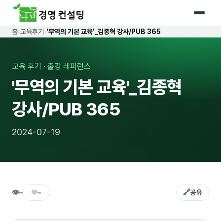
홈
›
교육후기
›
'무역의 기본 교육'_김종혁 강사/PUB 365
홈
커리큘럼
교육 후기 · 출강 레퍼런스
'무역의 기본 교육'_김종혁
🛡️ 법정 의무교육 4종
강사/PUB 365
🤖 AI · IT 교육
18
📈 마케팅 · 영업
19
2024-07-19
🤝 B2B 세일즈
13
💼 비즈니스 스킬
13
🧭 경영전략 · 트렌드
8
👁
♥
🔗
–
–
공유
🌏 글로벌 비즈니스
10