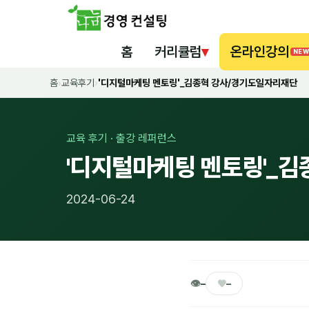
홈
커리큘럼
▾
온라인강의
NEW
홈
›
교육후기
›
'디지털마케팅 멘토링'_김종혁 강사/경기도일자리재단
교육 후기 · 출강 레퍼런스
'디지털마케팅 멘토링'_
2024-06-24
👁
♥
–
–