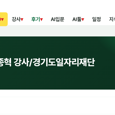
▾
강사
▾
후기
▾
AI입문
AI툴
▾
일정
지
김종혁 강사/경기도일자리재단