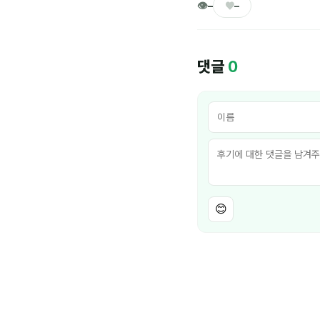
👁
♥
–
–
댓글
0
😊