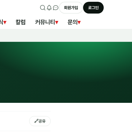
회원가입
로그인
식
▾
칼럼
커뮤니티
▾
문의
▾
🔗
공유