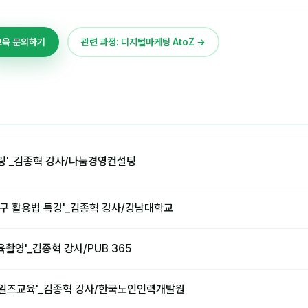
교육 문의하기
관련 과정: 디지털마케팅 AtoZ →
링'_김종혁 강사/나눔경영컨설팅
 도구 활용법 특강'_김종혁 강사/강남대학교
육촬영'_김종혁 강사/PUB 365
,세일즈교육'_김종혁 강사/한국노인인력개발원