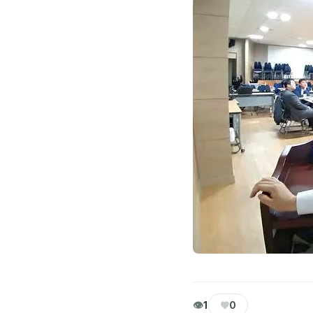
👁
♥
1
0