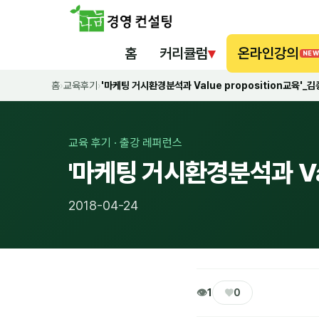
홈
커리큘럼
▾
온라인강의
NEW
홈
›
교육후기
›
'마케팅 거시환경분석과 Value proposition교육'_
교육 후기 · 출강 레퍼런스
'마케팅 거시환경분석과 Val
2018-04-24
👁
♥
1
0