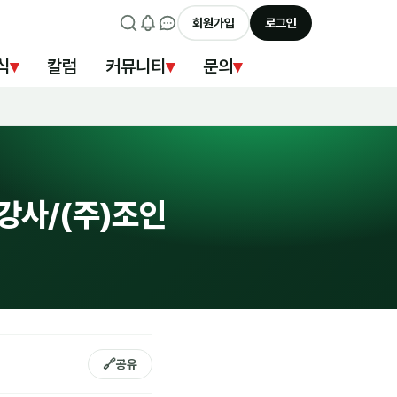
회원가입
로그인
식
▾
칼럼
커뮤니티
▾
문의
▾
 강사/(주)조인
🔗
공유