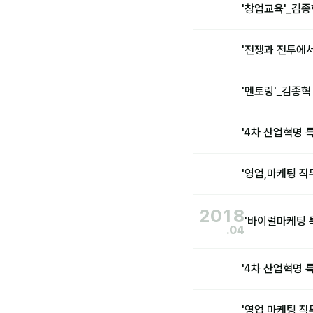
'창업교육'_김
'전쟁과 전투에
'멘토링'_김종
'4차 산업혁명
'영업,마케팅 
2018
'바이럴마케팅 
.04
'4차 산업혁명
'영업,마케팅 