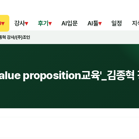
▾
강사
▾
후기
▾
AI입문
AI툴
▾
일정
지
김종혁 강사/(주)조인
ue proposition교육'_김종혁