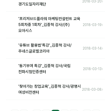
›
2018-03-20
경기도일자리재단
'프리저브드플라워 마케팅컨설턴트 교육
›
5회차중 1회차'_김종혁 강사/(주)
2018-03-19
오아시스
'유튜브 활용법'특강'_김종혁 강사/
›
2018-03-14
주네스글로벌코리아
'동기부여 특강'_김종혁 강사/국립
›
2018-03-13
전파시험인증센터
'찾아가는 창업교육'_김종혁 강사/광명시
›
2018-03-08
여성비전센터