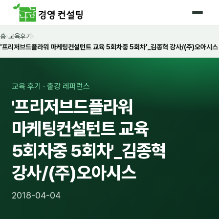
홈
›
교육후기
›
홈
'프리저브드플라워 마케팅컨설턴트 교육 5회차중 5회차'_김종혁 강사/(주)오아시스
커리큘럼
🛡️ 법정 의무교육 4종
교육 후기 · 출강 레퍼런스
'프리저브드플라워
🤖 AI · IT 교육
17
마케팅컨설턴트 교육
📈 마케팅 · 영업
18
5회차중 5회차'_김종혁
🤝 B2B 세일즈
13
강사/(주)오아시스
💼 비즈니스 스킬
13
🧭 경영전략 · 트렌드
8
2018-04-04
🌏 글로벌 비즈니스
10