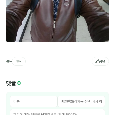
김종무
김지혜
김휘
노준영
Maria
민광동
👁
♥
🔗
–
–
공유
박혜랑
안정미
댓글
0
오미영
윤석현
은종성