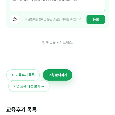
이상미
이미루
😊
등록
비밀번호를 정하면 본인 댓글을 삭제할 수 있어요
이옥겸
이인우
임아라
첫 댓글을 남겨보세요.
전승빈
정일영
조안나
← 교육후기 목록
교육 문의하기
조은아
기업 교육 과정 보기 →
진나하
최지혜
교육후기 목록
홍은표