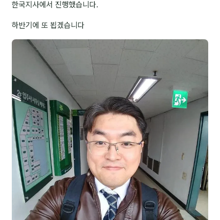
한국지사에서 진행했습니다.
NEW
온라인강의
하반기에 또 뵙겠습니다
📈 B2B 마케팅
3
🤖 AI 실무
2
🧭 기획·전략
1
강사
김종혁
구자룡
김경태
김소연
김의중