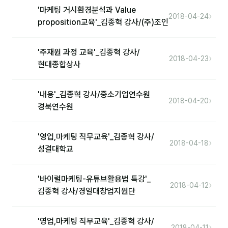
'마케팅 거시환경분석과 Value
›
2018-04-24
분석
proposition교육'_김종혁 강사/(주)조인
마케팅
'주재원 과정 교육'_김종혁 강사/
›
재무·계약
2018-04-23
현대종합상사
B2B 영업도구
'내용'_김종혁 강사/중소기업연수원
›
2018-04-20
경북연수원
일정
지식
'영업,마케팅 직무교육'_김종혁 강사/
›
2018-04-18
성결대학교
용어사전
트렌드 리포트
'바이럴마케팅-유튜브활용법 특강'_
›
2018-04-12
김종혁 강사/경일대창업지원단
칼럼
'영업,마케팅 직무교육'_김종혁 강사/
›
2018-04-11