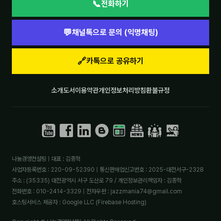
📞
전화하기
💬
채널톡으로 문의 (익명채팅)
🔗
카톡으로 공유하기
소개
도서
이용약관
개인정보처리방침
환불규정
나눔경영컨설팅 | 대표 : 김종혁
사업자등록번호 : 220-09-52390 | 통신판매업신고번호 : 2025-대전서구-2328
주소 : (35335) 대전광역시 서구 도산로 79 / 개인정보관리책임자 : 김종혁
전화번호 : 010-2414-3329 | 전자우편 : jazzmania74@gmail.com
호스팅서비스 제공자 : Google LLC (Firebase Hosting)