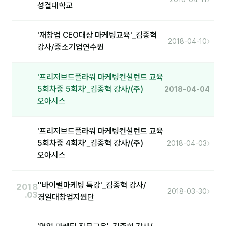
커뮤니티
성결대학교
토크
'재창업 CEO대상 마케팅교육'_김종혁
›
2018-04-10
문서자료실
강사/중소기업연수원
영상자료실
'프리저브드플라워 마케팅컨설턴트 교육
AI 웹앱
5회차중 5회차'_김종혁 강사/(주)
2018-04-04
오아시스
등급 · 포인트
'프리저브드플라워 마케팅컨설턴트 교육
문의
›
5회차중 4회차'_김종혁 강사/(주)
2018-04-03
1:1 문의
오아시스
공지사항
''바이럴마케팅 특강'_김종혁 강사/
2018
›
2018-03-30
자주 묻는 질문
.03
경일대창업지원단