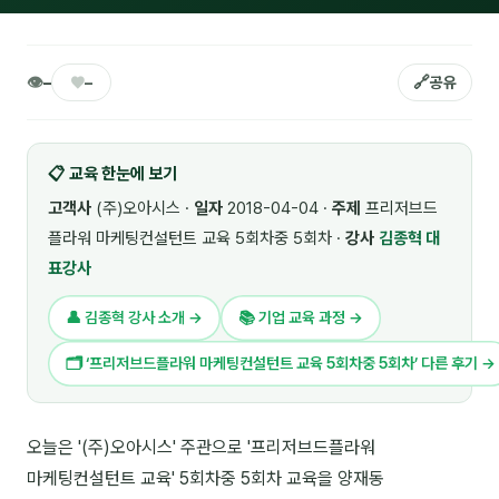
🎓 강사육성 · 교수법
4
🏭 산업 특화
5
👁
♥
🔗
–
–
공유
💻 IT · 디지털
8
📋 교육 한눈에 보기
🎬 영상 · 콘텐츠
4
고객사
(주)오아시스 ·
일자
2018-04-04 ·
주제
프리저브드
📊 프레젠테이션 · 기획
11
플라워 마케팅컨설턴트 교육 5회차중 5회차 ·
강사
김종혁 대
표강사
🚀 창업 · 커리어
13
👤 김종혁 강사 소개 →
📚 기업 교육 과정 →
🗣️ 외국어 강의
2
🗂 ‘프리저브드플라워 마케팅컨설턴트 교육 5회차중 5회차’ 다른 후기 →
👥 리더십 · 조직
14
📚 인문학 · 교양
7
오늘은 '(주)오아시스' 주관으로 '프리저브드플라워
🤲 협력강사 과정
15
마케팅컨설턴트 교육' 5회차중 5회차 교육을 양재동