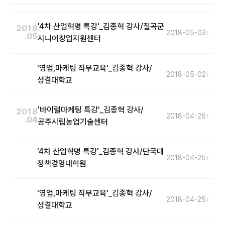
'4차 산업혁명 특강'_김종혁 강사/칠곡군
후기
2018
›
2018-05-03
.05
시니어창업지원센터
대면교육 후기
담당자·교육생 피드백
'영업,마케팅 직무교육'_김종혁 강사/
›
2018-05-02
성결대학교
고객사 레퍼런스
온라인강의 수강 후기
'바이럴마케팅 특강'_김종혁 강사/
2018
›
2018-04-26
.04
공주시립농업기술센터
AI입문
'4차 산업혁명 특강'_김종혁 강사/단국대
›
2018-04-25
AI툴
정책경영대학원
전체 도구
'영업,마케팅 직무교육'_김종혁 강사/
›
2018-04-25
미팅·보고
성결대학교
제안·영업