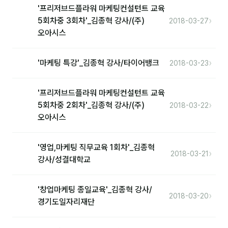
커뮤니티
'프리저브드플라워 마케팅컨설턴트 교육
›
5회차중 3회차'_김종혁 강사/(주)
2018-03-27
토크
오아시스
문서자료실
›
'마케팅 특강'_김종혁 강사/타이어뱅크
2018-03-23
영상자료실
AI 웹앱
'프리저브드플라워 마케팅컨설턴트 교육
›
등급 · 포인트
5회차중 2회차'_김종혁 강사/(주)
2018-03-22
오아시스
문의
'영업,마케팅 직무교육 1회차'_김종혁
›
💰 교육 견적 계산기
2018-03-21
강사/성결대학교
1:1 문의
'창업마케팅 종일교육'_김종혁 강사/
공지사항
›
2018-03-20
경기도일자리재단
자주 묻는 질문