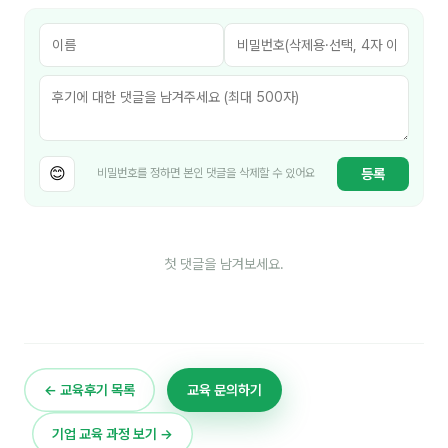
김종무
김지혜
김휘
노준영
😊
Maria
등록
비밀번호를 정하면 본인 댓글을 삭제할 수 있어요
민광동
박혜랑
첫 댓글을 남겨보세요.
안정미
오미영
윤석현
← 교육후기 목록
교육 문의하기
은종성
기업 교육 과정 보기 →