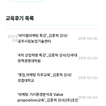
이상미
이미루
교육후기 목록
이옥겸
이인우
'바이럴마케팅 특강'_김종혁 강사/
2018
›
2018-04-26
임아라
.04
공주시립농업기술센터
전승빈
'4차 산업혁명 특강'_김종혁 강사/단국대
›
정일영
2018-04-25
정책경영대학원
조안나
'영업,마케팅 직무교육'_김종혁 강사/
조은아
›
2018-04-25
성결대학교
진나하
'마케팅 거시환경분석과 Value
최지혜
›
2018-04-24
proposition교육'_김종혁 강사/(주)조인
홍은표