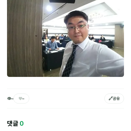
NEW
온라인강의
📈 B2B 마케팅
3
🤖 AI 실무
2
🧭 기획·전략
1
강사
김종혁
구자룡
👁
♥
🔗
–
–
공유
김경태
김소연
댓글
0
김의중