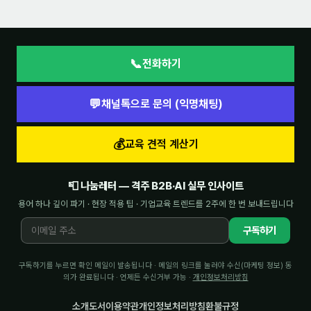
📞
전화하기
💬
채널톡으로 문의 (익명채팅)
💰
교육 견적 계산기
📮 나눔레터 — 격주 B2B·AI 실무 인사이트
용어 하나 깊이 파기 · 현장 적용 팁 · 기업교육 트렌드를 2주에 한 번 보내드립니다
구독하기
구독하기를 누르면 확인 메일이 발송됩니다 · 메일의 링크를 눌러야 수신(마케팅 정보) 동
의가 완료됩니다 · 언제든 수신거부 가능 ·
개인정보처리방침
소개
도서
이용약관
개인정보처리방침
환불규정