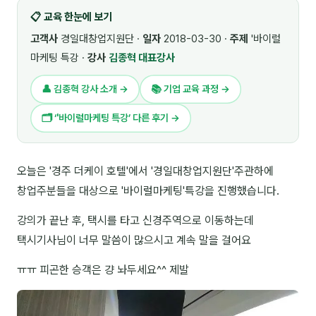
📋 교육 한눈에 보기
🎓 강사육성 · 교수법
4
고객사
경일대창업지원단 ·
일자
2018-03-30 ·
주제
'바이럴
🏭 산업 특화
5
마케팅 특강 ·
강사
김종혁 대표강사
💻 IT · 디지털
8
👤 김종혁 강사 소개 →
📚 기업 교육 과정 →
🎬 영상 · 콘텐츠
4
🗂 ‘'바이럴마케팅 특강’ 다른 후기 →
📊 프레젠테이션 · 기획
11
오늘은 '경주 더케이 호텔'에서 '경일대창업지원단'주관하에
🚀 창업 · 커리어
13
창업주분들을 대상으로 '바이럴마케팅'특강을 진행했습니다.
🗣️ 외국어 강의
2
강의가 끝난 후, 택시를 타고 신경주역으로 이동하는데
👥 리더십 · 조직
14
택시기사님이 너무 말씀이 많으시고 계속 말을 걸어요
📚 인문학 · 교양
7
ㅠㅠ 피곤한 승객은 걍 놔두세요^^ 제발
🤲 협력강사 과정
15