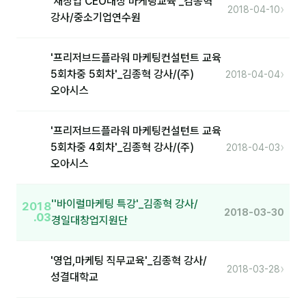
'재창업 CEO대상 마케팅교육'_김종혁
›
2018-04-10
강사/중소기업연수원
분석
마케팅
'프리저브드플라워 마케팅컨설턴트 교육
›
5회차중 5회차'_김종혁 강사/(주)
2018-04-04
재무·계약
오아시스
B2B 영업도구
'프리저브드플라워 마케팅컨설턴트 교육
일정
›
5회차중 4회차'_김종혁 강사/(주)
2018-04-03
오아시스
지식
''바이럴마케팅 특강'_김종혁 강사/
2018
용어사전
2018-03-30
.03
경일대창업지원단
트렌드 리포트
'영업,마케팅 직무교육'_김종혁 강사/
›
2018-03-28
칼럼
성결대학교