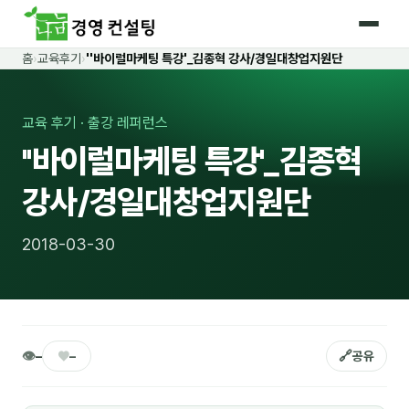
홈
›
교육후기
›
''바이럴마케팅 특강'_김종혁 강사/경일대창업지원단
홈
커리큘럼
교육 후기 · 출강 레퍼런스
''바이럴마케팅 특강'_김종혁
🛡️ 법정 의무교육 4종
강사/경일대창업지원단
🤖 AI · IT 교육
18
📈 마케팅 · 영업
18
2018-03-30
🤝 B2B 세일즈
13
💼 비즈니스 스킬
13
🧭 경영전략 · 트렌드
8
👁
♥
🔗
–
–
공유
🌏 글로벌 비즈니스
10