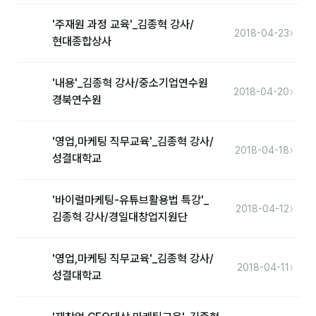
'주재원 과정 교육'_김종혁 강사/
›
2018-04-23
후기
현대종합상사
대면교육 후기
'내용'_김종혁 강사/중소기업연수원
›
2018-04-20
담당자·교육생 피드백
경북연수원
고객사 레퍼런스
'영업,마케팅 직무교육'_김종혁 강사/
›
2018-04-18
온라인강의 수강 후기
성결대학교
AI입문
'바이럴마케팅-유튜브활용법 특강'_
›
2018-04-12
김종혁 강사/경일대창업지원단
AI툴
전체 도구
'영업,마케팅 직무교육'_김종혁 강사/
›
2018-04-11
성결대학교
미팅·보고
제안·영업