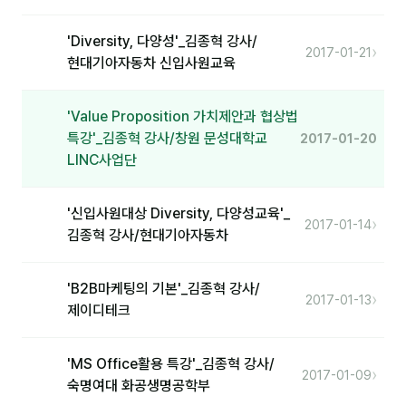
커뮤니티
'Diversity, 다양성'_김종혁 강사/
토크
›
2017-01-21
현대기아자동차 신입사원교육
문서자료실
영상자료실
'Value Proposition 가치제안과 협상법
특강'_김종혁 강사/창원 문성대학교
2017-01-20
AI 웹앱
LINC사업단
등급 · 포인트
'신입사원대상 Diversity, 다양성교육'_
›
2017-01-14
김종혁 강사/현대기아자동차
문의
💰 교육 견적 계산기
'B2B마케팅의 기본'_김종혁 강사/
›
2017-01-13
1:1 문의
제이디테크
공지사항
'MS Office활용 특강'_김종혁 강사/
›
2017-01-09
자주 묻는 질문
숙명여대 화공생명공학부