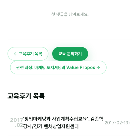
이상미
이미루
첫 댓글을 남겨보세요.
이옥겸
이인우
임아라
← 교육후기 목록
교육 문의하기
전승빈
관련 과정: 마케팅 포지셔닝과 Value Propos →
정일영
조안나
교육후기 목록
조은아
진나하
'창업마케팅과 사업계획수립교육'_김종혁
2017
›
2017-02-13
.02
강사/경기 벤쳐창업지원센터
최지혜
홍은표