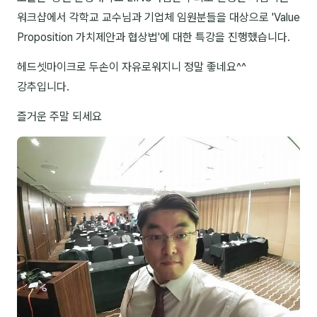
워크샵에서 각학교 교수님과 기업체 임원분들을 대상으로 'Value
NEW
온라인강의
Proposition 가치제안과 협상법'에 대한 특강을 진행했습니다.
📈 B2B 마케팅
3
헤드셋마이크로 두손이 자유로워지니 정말 좋네요^^
🤖 AI 실무
2
강추입니다.
즐거운 주말 되세요
🧭 기획·전략
1
강사
김종혁
구자룡
김경태
김소연
김의중