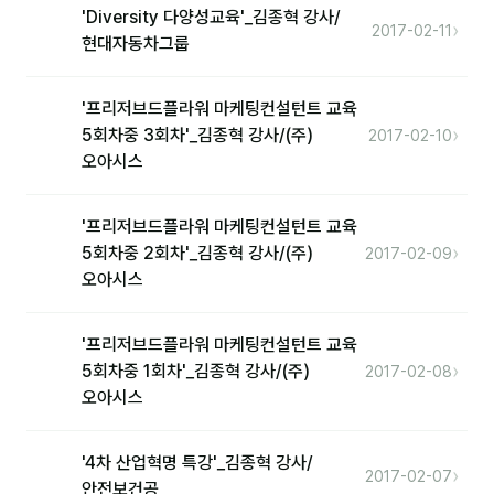
'Diversity 다양성교육'_김종혁 강사/
›
2017-02-11
현대자동차그룹
후기
대면교육 후기
'프리저브드플라워 마케팅컨설턴트 교육
›
5회차중 3회차'_김종혁 강사/(주)
2017-02-10
담당자·교육생 피드백
오아시스
고객사 레퍼런스
'프리저브드플라워 마케팅컨설턴트 교육
온라인강의 수강 후기
›
5회차중 2회차'_김종혁 강사/(주)
2017-02-09
오아시스
AI입문
'프리저브드플라워 마케팅컨설턴트 교육
AI툴
›
5회차중 1회차'_김종혁 강사/(주)
2017-02-08
오아시스
전체 도구
미팅·보고
'4차 산업혁명 특강'_김종혁 강사/
›
2017-02-07
안전보건공
제안·영업