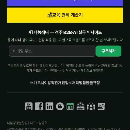
💰
교육 견적 계산기
📮 나눔레터 — 격주 B2B·AI 실무 인사이트
용어 하나 깊이 파기 · 현장 적용 팁 · 기업교육 트렌드를 2주에 한 번 보내드립니다
구독하기
구독하기를 누르면 확인 메일이 발송됩니다 · 메일의 링크를 눌러야 수신(마케팅 정보) 동
의가 완료됩니다 · 언제든 수신거부 가능 ·
개인정보처리방침
소개
도서
이용약관
개인정보처리방침
환불규정
나눔경영컨설팅 | 대표 : 김종혁
사업자등록번호 : 220-09-52390 | 통신판매업신고번호 : 2025-대전서구-2328