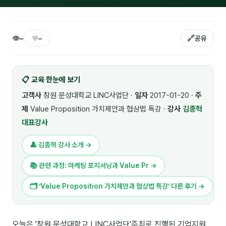
🎓 강사육성 · 교수법
4
🏭 산업 특화
5
👁
♥
🔗
–
–
공유
💻 IT · 디지털
8
📋 교육 한눈에 보기
🎬 영상 · 콘텐츠
4
고객사
창원 문성대학교 LINC사업단 ·
일자
2017-01-20 ·
주
📊 프레젠테이션 · 기획
11
제
Value Proposition 가치제안과 협상법 특강 ·
강사
김종혁
대표강사
🚀 창업 · 커리어
13
👤 김종혁 강사 소개 →
🗣️ 외국어 강의
2
📚 관련 과정: 마케팅 포지셔닝과 Value Pr →
👥 리더십 · 조직
14
🗂 ‘Value Proposition 가치제안과 협상법 특강’ 다른 후기 →
📚 인문학 · 교양
7
🤲 협력강사 과정
15
오늘은 '창원 문성대학교 LINC사업단'주최로 진행된 기업지원