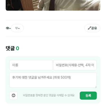
김종무
김지혜
김휘
👁
♥
🔗
–
–
공유
노준영
Maria
댓글
0
민광동
박혜랑
안정미
오미영
윤석현
😊
등록
비밀번호를 정하면 본인 댓글을 삭제할 수 있어요
은종성