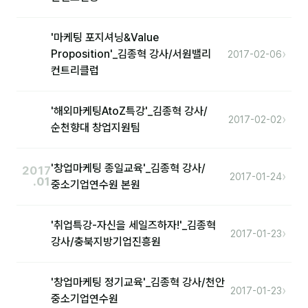
분석
'마케팅 포지셔닝&Value
마케팅
›
Proposition'_김종혁 강사/서원밸리
2017-02-06
컨트리클럽
재무·계약
B2B 영업도구
'해외마케팅AtoZ특강'_김종혁 강사/
›
2017-02-02
순천향대 창업지원팀
일정
'창업마케팅 종일교육'_김종혁 강사/
2017
›
2017-01-24
.01
지식
중소기업연수원 본원
용어사전
'취업특강-자신을 세일즈하자!'_김종혁
›
2017-01-23
트렌드 리포트
강사/충북지방기업진흥원
칼럼
'창업마케팅 정기교육'_김종혁 강사/천안
›
2017-01-23
중소기업연수원