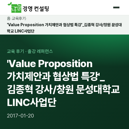
홈
›
교육후기
›
홈
'Value Proposition 가치제안과 협상법 특강'_김종혁 강사/창원 문성대
학교 LINC사업단
커리큘럼
🛡️ 법정 의무교육 4종
교육 후기 · 출강 레퍼런스
'Value Proposition
🤖 AI · IT 교육
18
가치제안과 협상법 특강'_
📈 마케팅 · 영업
19
김종혁 강사/창원 문성대학교
🤝 B2B 세일즈
13
LINC사업단
💼 비즈니스 스킬
13
🧭 경영전략 · 트렌드
8
2017-01-20
🌏 글로벌 비즈니스
10