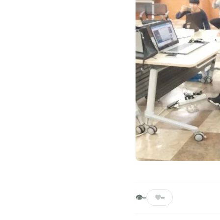
👁
♥
–
–