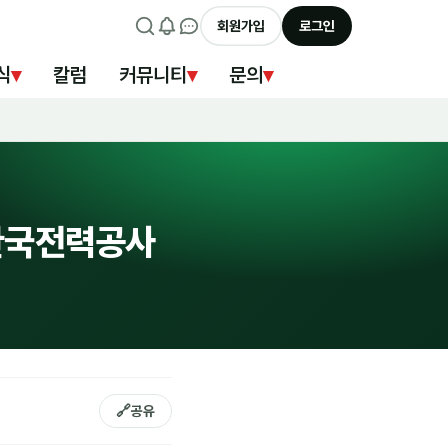
회원가입
로그인
식
▾
칼럼
커뮤니티
▾
문의
▾
/한국전력공사
🔗
공유