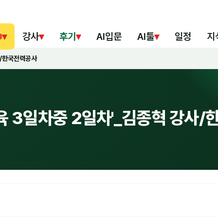
▾
강사
▾
후기
▾
AI입문
AI툴
▾
일정
지
사/한국전력공사
육 3일차중 2일차'_김종혁 강사