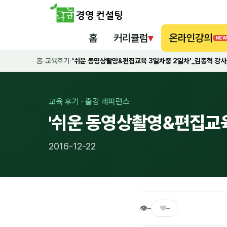
홈
커리큘럼
▾
온라인강의
NEW
홈
›
교육후기
›
'쉬운 동영상촬영&편집교육 3일차중 2일차'_김종혁 강
교육 후기 · 출강 레퍼런스
'쉬운 동영상촬영&편집교
2016-12-22
👁
♥
–
–