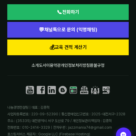
📞
전화하기
💬
채널톡으로 문의 (익명채팅)
💰
교육 견적 계산기
소개
도서
이용약관
개인정보처리방침
환불규정
나눔경영컨설팅 | 대표 : 김종혁
사업자등록번호 : 220-09-52390 | 통신판매업신고번호 : 2025-대전서구-2328
주소 : (35335) 대전광역시 서구 도산로 79 / 개인정보관리책임자 : 김종혁
전화번호 : 010-2414-3329 | 전자우편 : jazzmania74@gmail.com
호스팅서비스 제공자 : Google LLC (Firebase Hosting)