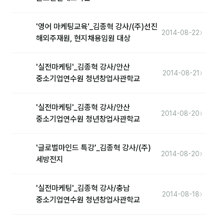
'영어 마케팅교육'_김종혁 강사/(주)선진
후기
›
2014-08-22
해외주재원, 현지채용임원 대상
대면교육 후기
담당자·교육생 피드백
'실전마케팅'_김종혁 강사/안산
›
2014-08-21
중소기업연수원 청년창업사관학교
고객사 레퍼런스
온라인강의 수강 후기
'실전마케팅'_김종혁 강사/안산
›
2014-08-20
중소기업연수원 청년창업사관학교
AI입문
'글로벌마인드 특강'_김종혁 강사/(주)
›
2014-08-20
AI툴
세방전지
전체 도구
'실전마케팅'_김종혁 강사/충남
›
2014-08-18
미팅·보고
중소기업연수원 청년창업사관학교
제안·영업