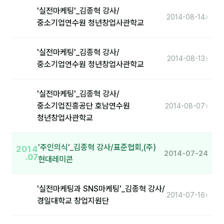
'실전마케팅'_김종혁 강사/
›
2014-08-14
분석
중소기업연수원 청년창업사관학교
마케팅
'실전마케팅'_김종혁 강사/
›
재무·계약
2014-08-13
중소기업연수원 청년창업사관학교
B2B 영업도구
'실전마케팅'_김종혁 강사/
›
일정
중소기업진흥공단 호남연수원
2014-08-07
청년창업사관학교
지식
'주인의식'_김종혁 강사/표준협회,(주)
2014
용어사전
2014-07-24
.07
현대레미콘
트렌드 리포트
'실전마케팅과 SNS마케팅'_김종혁 강사/
›
2014-07-16
칼럼
경일대학교 창업지원단