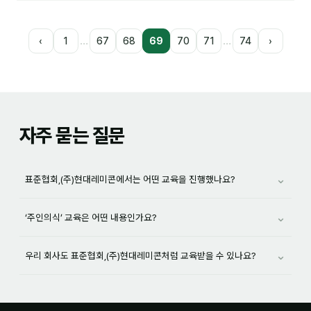
…
…
‹
1
67
68
69
70
71
74
›
자주 묻는 질문
⌄
표준협회,(주)현대레미콘에서는 어떤 교육을 진행했나요?
⌄
‘주인의식’ 교육은 어떤 내용인가요?
⌄
우리 회사도 표준협회,(주)현대레미콘처럼 교육받을 수 있나요?