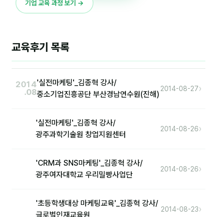
이상미
기업 교육 과정 보기 →
이미루
이옥겸
교육후기 목록
이인우
임아라
'실전마케팅'_김종혁 강사/
2014
›
2014-08-27
.08
중소기업진흥공단 부산경남연수원(진해)
전승빈
정일영
'실전마케팅'_김종혁 강사/
›
2014-08-26
광주과학기술원 창업지원센터
조안나
조은아
'CRM과 SNS마케팅'_김종혁 강사/
›
2014-08-26
광주여자대학교 우리밀빵사업단
진나하
최지혜
'초등학생대상 마케팅교육'_김종혁 강사/
›
2014-08-23
글로벌인재교육원
홍은표