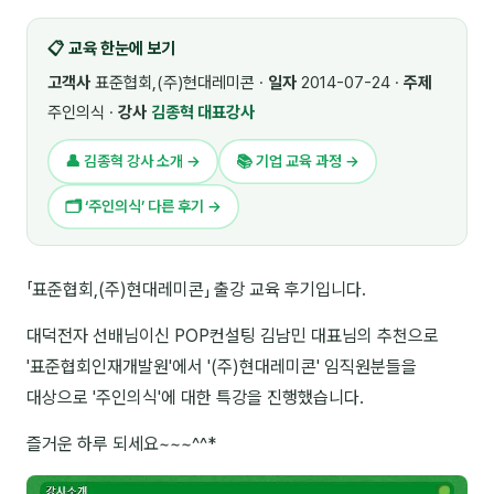
🎓 강사육성 · 교수법
4
📋 교육 한눈에 보기
🏭 산업 특화
5
고객사
표준협회,(주)현대레미콘 ·
일자
2014-07-24 ·
주제
주인의식 ·
강사
김종혁 대표강사
💻 IT · 디지털
8
👤 김종혁 강사 소개 →
📚 기업 교육 과정 →
🎬 영상 · 콘텐츠
4
🗂 ‘주인의식’ 다른 후기 →
📊 프레젠테이션 · 기획
11
🚀 창업 · 커리어
13
「표준협회,(주)현대레미콘」 출강 교육 후기입니다.
🗣️ 외국어 강의
2
대덕전자 선배님이신 POP컨설팅 김남민 대표님의 추천으로
'표준협회인재개발원'에서 '(주)현대레미콘' 임직원분들을
👥 리더십 · 조직
14
대상으로 '주인의식'에 대한 특강을 진행했습니다.
📚 인문학 · 교양
7
즐거운 하루 되세요~~~^^*
🤲 협력강사 과정
15