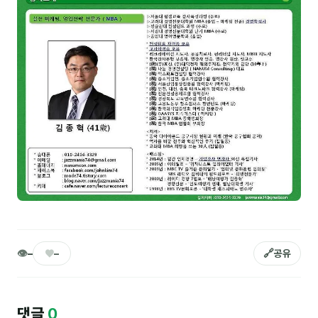
NEW
온라인강의
📈 B2B 마케팅
3
🤖 AI 실무
2
🧭 기획·전략
1
강사
김종혁
구자룡
김경태
👁
♥
🔗
–
–
공유
김소연
김의중
댓글
0