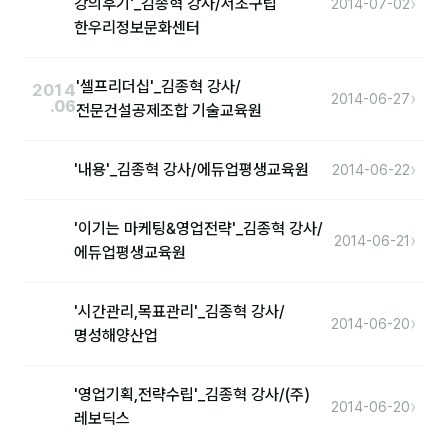
›
강의후기'_김종혁 강사/서초구립
2014-07-02
한우리정보문화센터
'셀프리더십'_김종혁 강사/
2014
›
2014-06-27
.06
전문건설공제조합 기술교육원
›
'내용'_김종혁 강사/에듀업평생교육원
2014-06-22
'이기는 마케팅&영업전략'_김종혁 강사/
›
2014-06-21
에듀업평생교육원
'시간관리,목표관리'_김종혁 강사/
›
2014-06-20
명성해양산업
'영업기획,전략수립'_김종혁 강사/(주)
›
2014-06-20
레보딕스