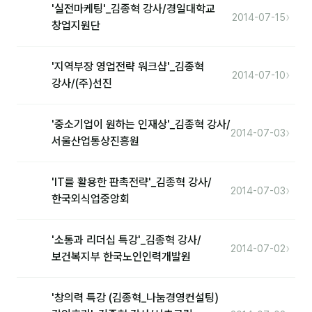
커뮤니티
'실전마케팅'_김종혁 강사/경일대학교
›
2014-07-15
창업지원단
토크
문서자료실
'지역부장 영업전략 워크샵'_김종혁
›
2014-07-10
강사/(주)선진
영상자료실
AI 웹앱
'중소기업이 원하는 인재상'_김종혁 강사/
›
2014-07-03
서울산업통상진흥원
등급 · 포인트
'IT를 활용한 판촉전략'_김종혁 강사/
문의
›
2014-07-03
한국외식업중앙회
💰 교육 견적 계산기
1:1 문의
'소통과 리더십 특강'_김종혁 강사/
›
2014-07-02
보건복지부 한국노인인력개발원
공지사항
자주 묻는 질문
'창의력 특강 (김종혁_나눔경영컨설팅)