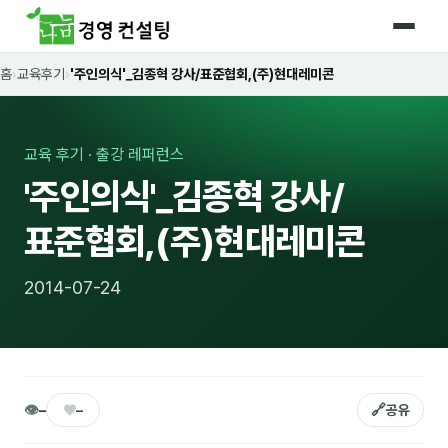
홈
›
교육후기
›
'주인의식'_김종혁 강사/표준협회,(주)현대레미콘
홈
커리큘럼
교육 후기 · 출강 레퍼런스
🛡️ 법정 의무교육 4종
'주인의식'_김종혁 강사/
🤖 AI · IT 교육
17
표준협회,(주)현대레미콘
📈 마케팅 · 영업
18
2014-07-24
🤝 B2B 세일즈
13
💼 비즈니스 스킬
13
🧭 경영전략 · 트렌드
8
👁
♥
🔗
–
–
공유
🌏 글로벌 비즈니스
10