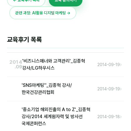
이상미
관련 과정: AI활용 디지털 마케팅 →
이미루
이옥겸
이인우
교육후기 목록
임아라
전승빈
'비즈니스매너와 고객관리'_김종혁
2014
›
2014-09-19
.09
강사/LG하우시스
정일영
조안나
'SNS마케팅''_김종혁 강사/
›
2014-09-19
한국건강관리협회
조은아
진나하
'중소기업 해외진출의 A to Z'_김종혁
›
강사/2014 세계원자력 및 방사선
2014-09-18
최지혜
국제콘퍼런스
홍은표