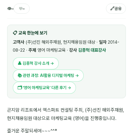
🎓 강사육성 · 교수법
👁
♥
🔗
4
–
–
공유
🏭 산업 특화
5
📋 교육 한눈에 보기
💻 IT · 디지털
8
고객사
(주)선진 해외주재원, 현지채용임원 대상 ·
일자
2014-
🎬 영상 · 콘텐츠
4
08-22 ·
주제
영어 마케팅교육 ·
강사
김종혁 대표강사
📊 프레젠테이션 · 기획
11
👤 김종혁 강사 소개 →
🚀 창업 · 커리어
13
📚 관련 과정: AI활용 디지털 마케팅 →
🗣️ 외국어 강의
2
🗂 ‘영어 마케팅교육’ 다른 후기 →
👥 리더십 · 조직
14
곤지암 리조트에서 엑스퍼트 컨설팅 주최, (주)선진 해외주재원,
📚 인문학 · 교양
7
현지채용임원 대상으로 마케팅교육 (영어)을 진행중입니다.
🤲 협력강사 과정
15
즐거운 주말되세여~~~^^*