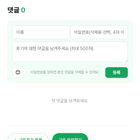
김종무
댓글
0
김지혜
김휘
노준영
Maria
민광동
😊
등록
비밀번호를 정하면 본인 댓글을 삭제할 수 있어요
박혜랑
안정미
첫 댓글을 남겨보세요.
오미영
윤석현
은종성
← 교육후기 목록
교육 문의하기