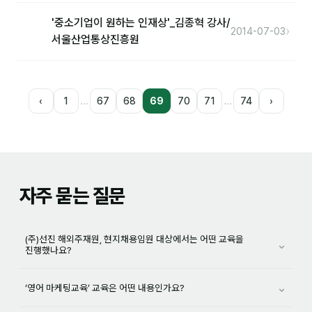
'중소기업이 원하는 인재상'_김종혁 강사/
›
2014-07-03
서울산업통상진흥원
…
…
‹
1
67
68
69
70
71
74
›
자주 묻는 질문
(주)선진 해외주재원, 현지채용임원 대상에서는 어떤 교육을
⌄
진행했나요?
⌄
‘영어 마케팅교육’ 교육은 어떤 내용인가요?