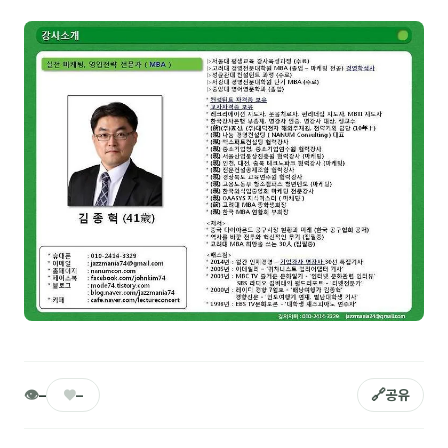
NEW
온라인강의
📈 B2B 마케팅
3
🤖 AI 실무
2
🧭 기획·전략
1
강사
김종혁
구자룡
김경태
김소연
👁
♥
🔗
–
–
공유
김의중