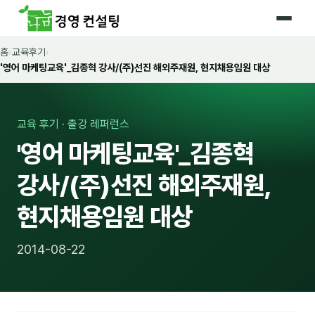
홈
›
교육후기
›
홈
'영어 마케팅교육'_김종혁 강사/(주)선진 해외주재원, 현지채용임원 대상
커리큘럼
🛡️ 법정 의무교육 4종
교육 후기 · 출강 레퍼런스
'영어 마케팅교육'_김종혁
🤖 AI · IT 교육
17
강사/(주)선진 해외주재원,
📈 마케팅 · 영업
18
현지채용임원 대상
🤝 B2B 세일즈
13
💼 비즈니스 스킬
13
2014-08-22
🧭 경영전략 · 트렌드
8
🌏 글로벌 비즈니스
10