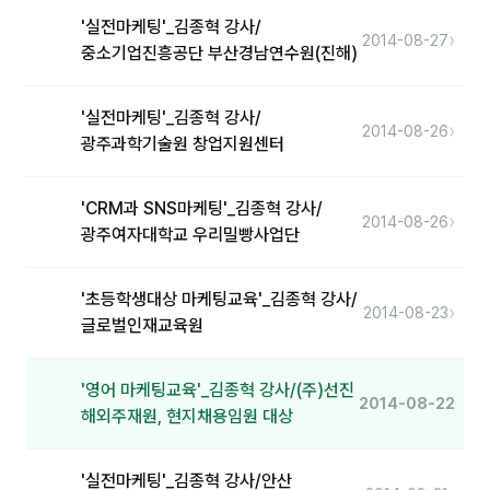
'실전마케팅'_김종혁 강사/
›
분석
2014-08-27
중소기업진흥공단 부산경남연수원(진해)
마케팅
'실전마케팅'_김종혁 강사/
재무·계약
›
2014-08-26
광주과학기술원 창업지원센터
B2B 영업도구
'CRM과 SNS마케팅'_김종혁 강사/
›
2014-08-26
일정
광주여자대학교 우리밀빵사업단
지식
'초등학생대상 마케팅교육'_김종혁 강사/
›
2014-08-23
글로벌인재교육원
용어사전
트렌드 리포트
'영어 마케팅교육'_김종혁 강사/(주)선진
2014-08-22
해외주재원, 현지채용임원 대상
칼럼
'실전마케팅'_김종혁 강사/안산