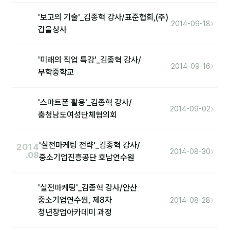
'보고의 기술'_김종혁 강사/표준협회,(주)
›
2014-09-18
후기
갑을상사
대면교육 후기
'미래의 직업 특강'_김종혁 강사/
›
2014-09-16
담당자·교육생 피드백
무학중학교
고객사 레퍼런스
'스마트폰 활용'_김종혁 강사/
›
2014-09-02
온라인강의 수강 후기
충청남도여성단체협의회
AI입문
'실전마케팅 전략'_김종혁 강사/
2014
›
2014-08-30
.08
중소기업진흥공단 호남연수원
AI툴
전체 도구
'실전마케팅'_김종혁 강사/안산
›
중소기업연수원, 제8차
2014-08-28
미팅·보고
청년창업아카데미 과정
제안·영업