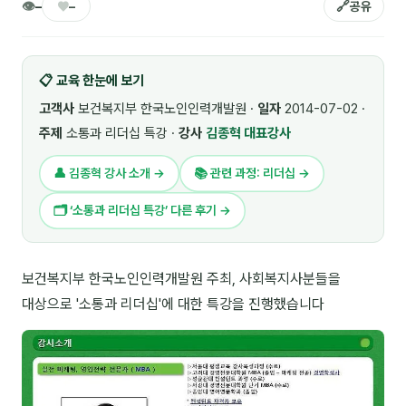
👁
♥
🔗
–
–
공유
🎓 강사육성 · 교수법
4
🏭 산업 특화
5
📋 교육 한눈에 보기
💻 IT · 디지털
8
고객사
보건복지부 한국노인인력개발원 ·
일자
2014-07-02 ·
주제
소통과 리더십 특강 ·
강사
김종혁 대표강사
🎬 영상 · 콘텐츠
4
👤 김종혁 강사 소개 →
📚 관련 과정: 리더십 →
📊 프레젠테이션 · 기획
11
🗂 ‘소통과 리더십 특강’ 다른 후기 →
🚀 창업 · 커리어
13
🗣️ 외국어 강의
2
보건복지부 한국노인인력개발원 주최, 사회복지사분들을
대상으로 '소통과 리더십'에 대한 특강을 진행했습니다
👥 리더십 · 조직
14
📚 인문학 · 교양
7
🤲 협력강사 과정
15