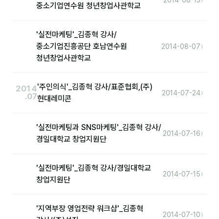
중소기업연수원 청년창업사관학교
후기
'실전마케팅'_김종혁 강사/
›
중소기업진흥공단 호남연수원
대면교육 후기
2014-08-07
청년창업사관학교
담당자·교육생 피드백
고객사 레퍼런스
'주인의식'_김종혁 강사/표준협회,(주)
2014
›
2014-07-24
.07
현대레미콘
온라인강의 수강 후기
'실전마케팅과 SNS마케팅'_김종혁 강사/
AI입문
›
2014-07-16
경일대학교 창업지원단
AI툴
'실전마케팅'_김종혁 강사/경일대학교
›
2014-07-15
전체 도구
창업지원단
미팅·보고
'지역부장 영업전략 워크샵'_김종혁
›
2014-07-10
제안·영업