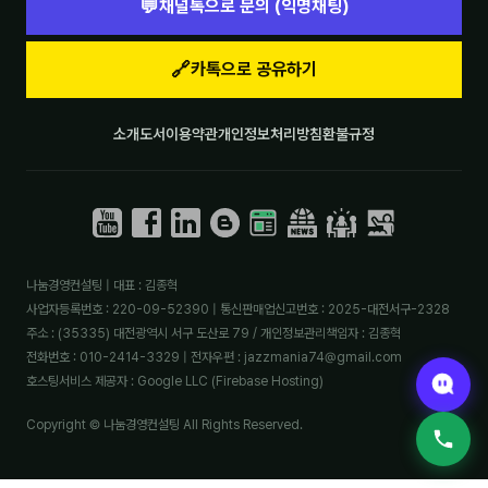
💬
채널톡으로 문의 (익명채팅)
🔗
카톡으로 공유하기
소개
도서
이용약관
개인정보처리방침
환불규정
나눔경영컨설팅 | 대표 : 김종혁
사업자등록번호 : 220-09-52390 | 통신판매업신고번호 : 2025-대전서구-2328
주소 : (35335) 대전광역시 서구 도산로 79 / 개인정보관리책임자 : 김종혁
전화번호 : 010-2414-3329 | 전자우편 : jazzmania74@gmail.com
호스팅서비스 제공자 : Google LLC (Firebase Hosting)
Copyright © 나눔경영컨설팅 All Rights Reserved.