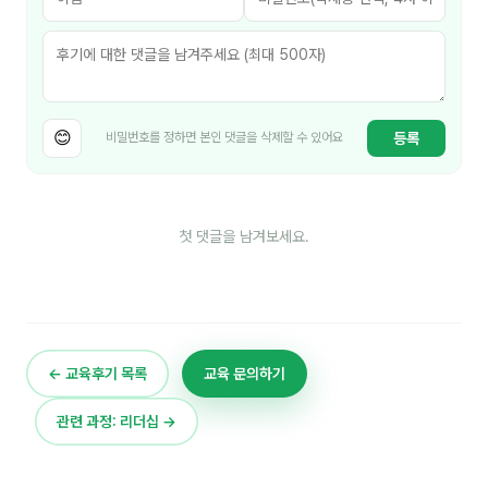
김종무
김지혜
김휘
😊
등록
비밀번호를 정하면 본인 댓글을 삭제할 수 있어요
노준영
Maria
민광동
첫 댓글을 남겨보세요.
박혜랑
안정미
오미영
← 교육후기 목록
교육 문의하기
윤석현
관련 과정: 리더십 →
은종성