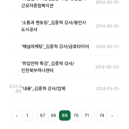
›
2014-06-18
근로자종합복지관
'소통과 멘토링'_김종혁 강사/용인시
›
2014-06-18
도시공사
›
'채널마케팅'_김종혁 강사/금호타이어
2014-06-17
'취업전략 특강'_김종혁 강사/
›
2014-06-03
인천북부하나센터
2014
›
'내용'_김종혁 강사/업체
2014-05-31
.05
…
…
‹
1
67
68
69
70
71
74
›