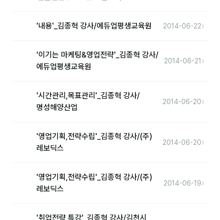
커뮤니티
토크
›
'내용'_김종혁 강사/에듀업평생교육원
2014-06-22
문서자료실
'이기는 마케팅&영업전략'_김종혁 강사/
›
2014-06-21
영상자료실
에듀업평생교육원
AI 웹앱
'시간관리,목표관리'_김종혁 강사/
›
등급 · 포인트
2014-06-20
명성해양산업
문의
'영업기획,전략수립'_김종혁 강사/(주)
›
2014-06-20
레보딕스
1:1 문의
공지사항
'영업기획,전략수립'_김종혁 강사/(주)
›
2014-06-19
자주 묻는 질문
레보딕스
'취업전략 특강'_김종혁 강사/김천시