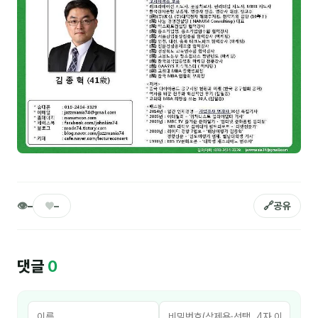
NEW
온라인강의
📈 B2B 마케팅
3
🤖 AI 실무
2
🧭 기획·전략
1
강사
김종혁
👁
♥
🔗
–
–
공유
구자룡
김경태
댓글
0
김소연
김의중