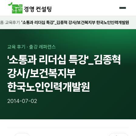
홈
›
교육후기
›
'소통과 리더십 특강'_김종혁 강사/보건복지부 한국노인인력개발원
홈
커리큘럼
교육 후기 · 출강 레퍼런스
🛡️ 법정 의무교육 4종
'소통과 리더십 특강'_김종혁
🤖 AI · IT 교육
17
강사/보건복지부
📈 마케팅 · 영업
18
한국노인인력개발원
🤝 B2B 세일즈
13
2014-07-02
💼 비즈니스 스킬
13
🧭 경영전략 · 트렌드
8
🌏 글로벌 비즈니스
10