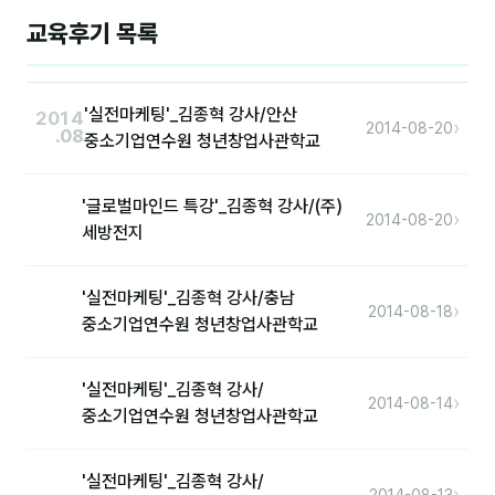
이상미
교육후기 목록
이미루
이옥겸
'실전마케팅'_김종혁 강사/안산
2014
›
2014-08-20
.08
이인우
중소기업연수원 청년창업사관학교
임아라
'글로벌마인드 특강'_김종혁 강사/(주)
›
2014-08-20
전승빈
세방전지
정일영
'실전마케팅'_김종혁 강사/충남
›
2014-08-18
조안나
중소기업연수원 청년창업사관학교
조은아
'실전마케팅'_김종혁 강사/
›
2014-08-14
진나하
중소기업연수원 청년창업사관학교
최지혜
'실전마케팅'_김종혁 강사/
›
홍은표
2014-08-13