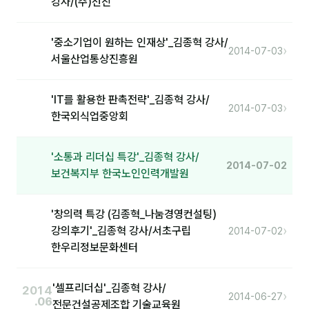
강사/(주)선진
분석
'중소기업이 원하는 인재상'_김종혁 강사/
›
2014-07-03
마케팅
서울산업통상진흥원
재무·계약
'IT를 활용한 판촉전략'_김종혁 강사/
›
B2B 영업도구
2014-07-03
한국외식업중앙회
일정
'소통과 리더십 특강'_김종혁 강사/
2014-07-02
보건복지부 한국노인인력개발원
지식
용어사전
'창의력 특강 (김종혁_나눔경영컨설팅)
›
강의후기'_김종혁 강사/서초구립
2014-07-02
트렌드 리포트
한우리정보문화센터
칼럼
'셀프리더십'_김종혁 강사/
2014
›
2014-06-27
.06
전문건설공제조합 기술교육원