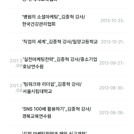
'병원의 소셜마케팅'_김종혁 강사/
›
2013-10-23
한국건강관리협회
›
'직업의 세계'_김종혁 강사/밀양고등학교
2013-10-21
'실전마케팅전략'_김종혁 강사/중소기업
2013
›
2013-09-27
.09
호남연수원
'팀워크와 리더쉽'_김종혁 강사/
2013
›
2013-08-30
.08
서울시립대학교
'SNS 100배 활용하기'_김종혁 강사/
›
2013-08-28
경북교육연수원
'실전 마케팅전략과 해외 신규개척'_