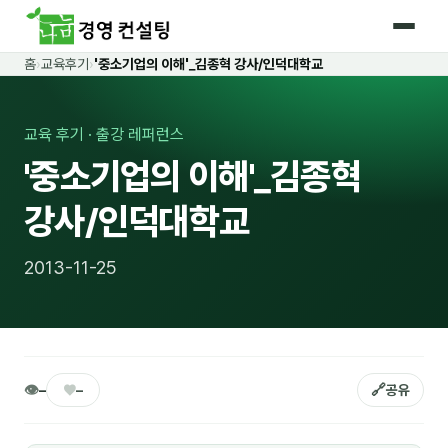
홈
›
교육후기
›
'중소기업의 이해'_김종혁 강사/인덕대학교
홈
커리큘럼
교육 후기 · 출강 레퍼런스
'중소기업의 이해'_김종혁
🛡️ 법정 의무교육 4종
강사/인덕대학교
🤖 AI · IT 교육
17
📈 마케팅 · 영업
18
2013-11-25
🤝 B2B 세일즈
13
💼 비즈니스 스킬
13
🧭 경영전략 · 트렌드
8
👁
♥
🔗
–
–
공유
🌏 글로벌 비즈니스
10