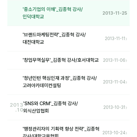
커뮤니티
'중소기업의 이해'_김종혁 강사/
2013-11-25
토크
인덕대학교
문서자료실
'브랜드마케팅전략'_김종혁 강사/
›
영상자료실
2013-11-11
대전대학교
AI 웹앱
›
'창업무역실무'_김종혁 강사/호서대학교
2013-11-06
등급 · 포인트
'청년인턴 핵심인재 과정'_김종혁 강사/
문의
›
2013-11-04
고려아카데미컨설팅
💰 교육 견적 계산기
'SNS와 CRM'_김종혁 강사/
1:1 문의
2013
›
2013-10-31
.10
외식산업협회
공지사항
자주 묻는 질문
'행정관리자의 기획력 향상 전략'_김종혁
›
2013-10-24
강사/대학교육협회