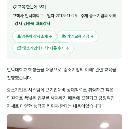
📋 교육 한눈에 보기
🎓 강사육성 · 교수법
4
고객사
인덕대학교 ·
일자
2013-11-25 ·
주제
중소기업의 이해
🏭 산업 특화
5
·
강사
김종혁 대표강사
💻 IT · 디지털
8
👤 김종혁 강사 소개 →
📚 기업 교육 과정 →
🎬 영상 · 콘텐츠
4
🗂 ‘중소기업의 이해’ 다른 후기 →
📊 프레젠테이션 · 기획
11
인덕대학교 학생들을 대상으로 '중소기업의 이해' 관련 교육을
🚀 창업 · 커리어
13
진행했습니다.
🗣️ 외국어 강의
2
중소기업은 시스템이 큰기업대비 상대적으로 취약하고 적은
👥 리더십 · 조직
14
인원으로 폭넓은 업무를 해야하기 때문에 끈질기고 긍정적인
자세로 다양한 능력을 키워야 한다는 내용이었습니다
📚 인문학 · 교양
7
🤲 협력강사 과정
15