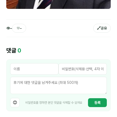
김종무
김지혜
김휘
👁
♥
🔗
–
–
공유
노준영
Maria
댓글
0
민광동
박혜랑
안정미
오미영
윤석현
😊
등록
비밀번호를 정하면 본인 댓글을 삭제할 수 있어요
은종성