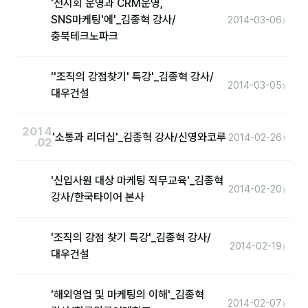
'전시회 운영과 CRM운영,
›
SNS마케팅'에'_김종혁 강사/
2014-03-06
충북테크노파크
후기
대면교육 후기
''조직의 강점찾기' 특강'_김종혁 강사/
›
2014-03-05
담당자·교육생 피드백
대우건설
고객사 레퍼런스
2014
›
'소통과 리더십'_김종혁 강사/신영와코루
2014-02-26
.02
온라인강의 수강 후기
'신입사원 대상 마케팅 직무교육'_김종혁
AI입문
›
2014-02-20
강사/한국타이어 본사
AI툴
'조직의 강점 찾기 특강'_김종혁 강사/
›
2014-02-19
전체 도구
대우건설
미팅·보고
'해외영업 및 마케팅의 이해'_김종혁
›
2014-02-07
제안·영업