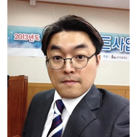
NEW
온라인강의
📈 B2B 마케팅
3
🤖 AI 실무
2
🧭 기획·전략
1
강사
김종혁
구자룡
김경태
김소연
김의중