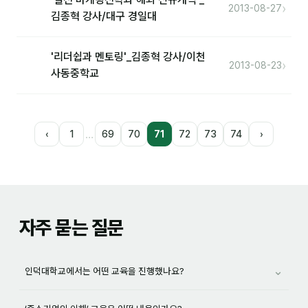
›
2013-08-27
김종혁 강사/대구 경일대
'리더쉽과 멘토링'_김종혁 강사/이천
›
2013-08-23
사동중학교
…
‹
1
69
70
71
72
73
74
›
자주 묻는 질문
⌄
인덕대학교에서는 어떤 교육을 진행했나요?