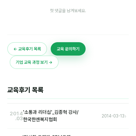
이상미
첫 댓글을 남겨보세요.
이미루
이옥겸
이인우
← 교육후기 목록
교육 문의하기
임아라
전승빈
기업 교육 과정 보기 →
정일영
조안나
교육후기 목록
조은아
진나하
'소통과 리더십'_김종혁 강사/
2014
›
2014-03-13
.03
한국한센복지협회
최지혜
홍은표