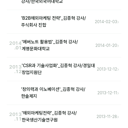
강사/한국외국어대학교
분석
'B2B해외마케팅 전략'_김종혁 강사/
›
마케팅
2014-02-03
주식회사 진합
재무·계약
'에버노트 활용법'_김종혁 강사/
2014
B2B 영업도구
›
2014-01-20
.01
계명문화대학교
일정
'CSR과 기술사업화'_김종혁 강사/경일대
2013
›
2013-12-12
.12
창업지원단
지식
용어사전
'창의력과 이노베이션'_김종혁 강사/
›
2013-12-11
한솔제지
트렌드 리포트
'해외마케팅전략'_김종혁 강사/
2013
칼럼
›
2013-11-28
.11
한국생산기술연구원