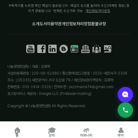
구독하기를 누르면 확인 메일이 발송됩니다 · 메일의 링크를 눌러야 수신(마케팅 정보) 동
의가 완료됩니다 · 언제든 수신거부 가능 ·
개인정보처리방침
소개
도서
이용약관
개인정보처리방침
환불규정
나눔경영컨설팅 | 대표 : 김종혁
사업자등록번호 : 220-09-52390 | 통신판매업신고번호 : 2025-대전서구-2328
주소 : (35335) 대전광역시 서구 도산로 79 / 개인정보관리책임자 : 김종혁
전화번호 : 010-2414-3329 | 전자우편 : jazzmania74@gmail.com
호스팅서비스 제공자 : Google LLC (Firebase Hosting)
Copyright © 나눔경영컨설팅 All Rights Reserved.
🏠
🎓
🌱
👤
홈
강의
커뮤니티
마이