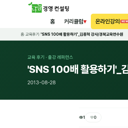
홈
커리큘럼
▾
온라인강의
NEW
홈
›
교육후기
›
'SNS 100배 활용하기'_김종혁 강사/경북교육연수원
교육 후기 · 출강 레퍼런스
'SNS 100배 활용하기
2013-08-28
👁
♥
1
0