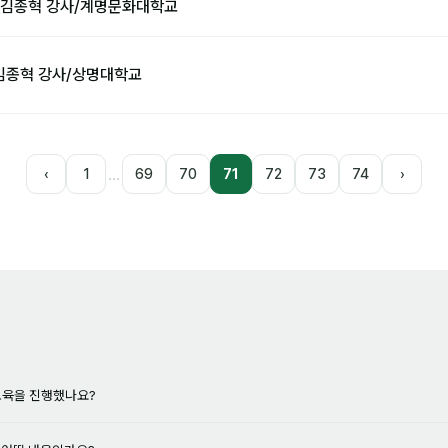
'_김종혁 강사/계명문화대학교
_김종혁 강사/상명대학교
…
‹
1
69
70
71
72
73
74
›
육을 진행했나요?