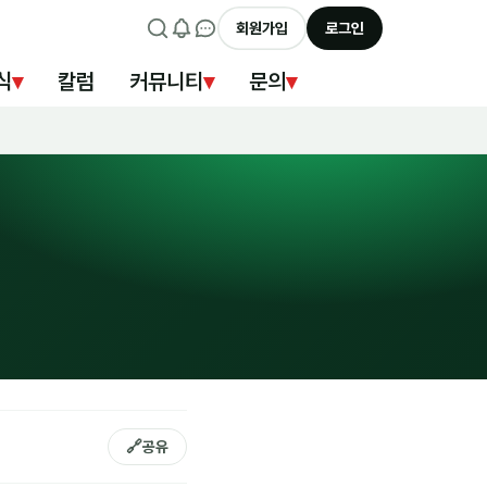
회원가입
로그인
식
▾
칼럼
커뮤니티
▾
문의
▾
🔗
공유