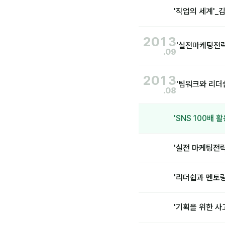
'직업의 세계'
2013
'실전마케팅전략
.09
2013
'팀워크와 리더
.08
'SNS 100배
'실전 마케팅전
'리더쉽과 멘토
'기획을 위한 