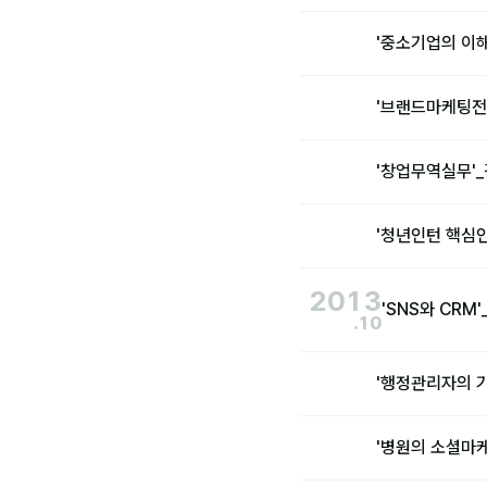
'중소기업의 이
'브랜드마케팅전
'창업무역실무'
'청년인턴 핵심
2013
'SNS와 CR
.10
'행정관리자의 
'병원의 소셜마