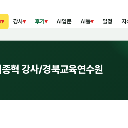
▾
강사
▾
후기
▾
AI입문
AI툴
▾
일정
지
'_김종혁 강사/경북교육연수원