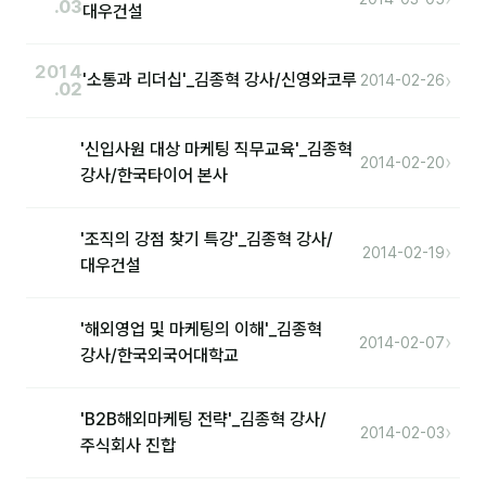
이상미
.03
대우건설
이미루
2014
›
'소통과 리더십'_김종혁 강사/신영와코루
2014-02-26
.02
이옥겸
이인우
'신입사원 대상 마케팅 직무교육'_김종혁
›
2014-02-20
강사/한국타이어 본사
임아라
전승빈
'조직의 강점 찾기 특강'_김종혁 강사/
›
2014-02-19
대우건설
정일영
조안나
'해외영업 및 마케팅의 이해'_김종혁
›
2014-02-07
조은아
강사/한국외국어대학교
진나하
'B2B해외마케팅 전략'_김종혁 강사/
›
2014-02-03
최지혜
주식회사 진합
홍은표