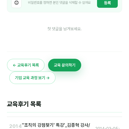
😊
등록
비밀번호를 정하면 본인 댓글을 삭제할 수 있어요
김종무
김지혜
김휘
첫 댓글을 남겨보세요.
노준영
Maria
민광동
← 교육후기 목록
교육 문의하기
박혜랑
기업 교육 과정 보기 →
안정미
오미영
교육후기 목록
윤석현
은종성
''조직의 강점찾기' 특강'_김종혁 강사/
2014
›
2014-03-05