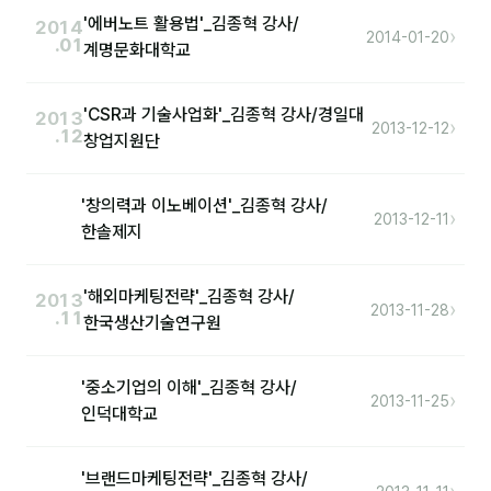
'에버노트 활용법'_김종혁 강사/
2014
›
2014-01-20
.01
계명문화대학교
후기
대면교육 후기
'CSR과 기술사업화'_김종혁 강사/경일대
2013
›
2013-12-12
.12
창업지원단
담당자·교육생 피드백
고객사 레퍼런스
'창의력과 이노베이션'_김종혁 강사/
›
2013-12-11
한솔제지
온라인강의 수강 후기
AI입문
'해외마케팅전략'_김종혁 강사/
2013
›
2013-11-28
.11
한국생산기술연구원
AI툴
'중소기업의 이해'_김종혁 강사/
전체 도구
›
2013-11-25
인덕대학교
미팅·보고
'브랜드마케팅전략'_김종혁 강사/
제안·영업