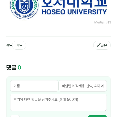
NEW
온라인강의
📈 B2B 마케팅
3
🤖 AI 실무
2
🧭 기획·전략
1
👁
♥
🔗
–
–
공유
강사
댓글
0
김종혁
구자룡
김경태
김소연
김의중