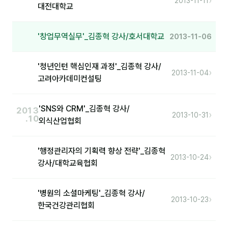
›
2013-11-11
대전대학교
분석
'창업무역실무'_김종혁 강사/호서대학교
2013-11-06
마케팅
재무·계약
'청년인턴 핵심인재 과정'_김종혁 강사/
›
2013-11-04
고려아카데미컨설팅
B2B 영업도구
일정
'SNS와 CRM'_김종혁 강사/
2013
›
2013-10-31
.10
외식산업협회
지식
'행정관리자의 기획력 향상 전략'_김종혁
용어사전
›
2013-10-24
강사/대학교육협회
트렌드 리포트
'병원의 소셜마케팅'_김종혁 강사/
›
2013-10-23
칼럼
한국건강관리협회