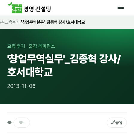
홈
›
교육후기
›
'창업무역실무'_김종혁 강사/호서대학교
홈
커리큘럼
교육 후기 · 출강 레퍼런스
🛡️ 법정 의무교육 4종
'창업무역실무'_김종혁 강사/
🤖 AI · IT 교육
17
호서대학교
📈 마케팅 · 영업
18
2013-11-06
🤝 B2B 세일즈
13
💼 비즈니스 스킬
13
🧭 경영전략 · 트렌드
8
👁
♥
🔗
–
–
공유
🌏 글로벌 비즈니스
10