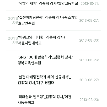
커뮤니티
›
'직업의 세계'_김종혁 강사/밀양고등학교
2013-10-21
토크
'실전마케팅전략'_김종혁 강사/중소기업
2013
›
문서자료실
2013-09-27
.09
호남연수원
영상자료실
'팀워크와 리더쉽'_김종혁 강사/
2013
AI 웹앱
›
2013-08-30
.08
서울시립대학교
등급 · 포인트
'SNS 100배 활용하기'_김종혁 강사/
›
2013-08-28
문의
경북교육연수원
1:1 문의
'실전 마케팅전략과 해외 신규개척'_
›
2013-08-27
공지사항
김종혁 강사/대구 경일대
자주 묻는 질문
'리더쉽과 멘토링'_김종혁 강사/이천
›
2013-08-23
사동중학교