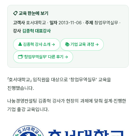
🎓 강사육성 · 교수법
4
📋 교육 한눈에 보기
🏭 산업 특화
5
고객사
호서대학교 ·
일자
2013-11-06 ·
주제
창업무역실무 ·
강사
김종혁 대표강사
💻 IT · 디지털
8
👤 김종혁 강사 소개 →
📚 기업 교육 과정 →
🎬 영상 · 콘텐츠
4
🗂 ‘창업무역실무’ 다른 후기 →
📊 프레젠테이션 · 기획
11
🚀 창업 · 커리어
13
「호서대학교」 임직원을 대상으로 ‘창업무역실무’ 교육을
진행했습니다.
🗣️ 외국어 강의
2
나눔경영컨설팅 김종혁 강사가 현장의 과제에 맞춰 설계·진행한
👥 리더십 · 조직
14
기업 출강 교육입니다.
📚 인문학 · 교양
7
🤲 협력강사 과정
15