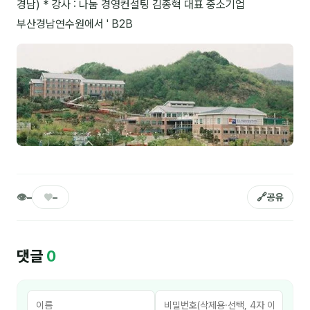
경남) * 강사 : 나눔 경영컨설팅 김종혁 대표 중소기업
NEW
부산경남연수원에서 ' B2B
온라인강의
📈 B2B 마케팅
3
🤖 AI 실무
2
🧭 기획·전략
1
강사
김종혁
👁
♥
🔗
–
–
공유
구자룡
김경태
댓글
0
김소연
김의중