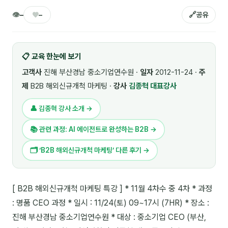
🎓 강사육성 · 교수법
👁
♥
🔗
4
–
–
공유
🏭 산업 특화
5
📋 교육 한눈에 보기
💻 IT · 디지털
8
고객사
진해 부산경남 중소기업연수원 ·
일자
2012-11-24 ·
주
🎬 영상 · 콘텐츠
4
제
B2B 해외신규개척 마케팅 ·
강사
김종혁 대표강사
📊 프레젠테이션 · 기획
11
👤 김종혁 강사 소개 →
🚀 창업 · 커리어
13
📚 관련 과정: AI 에이전트로 완성하는 B2B →
🗣️ 외국어 강의
2
🗂 ‘B2B 해외신규개척 마케팅’ 다른 후기 →
👥 리더십 · 조직
14
[ B2B 해외신규개척 마케팅 특강 ] * 11월 4차수 중 4차 * 과정
📚 인문학 · 교양
7
: 명품 CEO 과정 * 일시 : 11/24(토) 09~17시 (7HR) * 장소 :
🤲 협력강사 과정
15
진해 부산경남 중소기업연수원 * 대상 : 중소기업 CEO (부산,