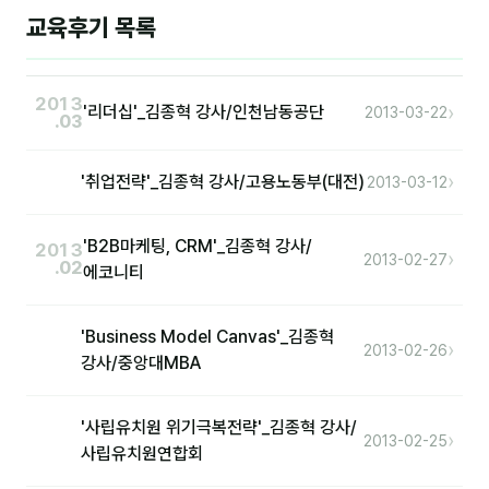
이상미
교육후기 목록
이미루
이옥겸
2013
›
'리더십'_김종혁 강사/인천남동공단
2013-03-22
.03
이인우
›
'취업전략'_김종혁 강사/고용노동부(대전)
임아라
2013-03-12
전승빈
'B2B마케팅, CRM'_김종혁 강사/
2013
›
2013-02-27
.02
정일영
에코니티
조안나
'Business Model Canvas'_김종혁
›
2013-02-26
조은아
강사/중앙대MBA
진나하
'사립유치원 위기극복전략'_김종혁 강사/
›
2013-02-25
최지혜
사립유치원연합회
홍은표