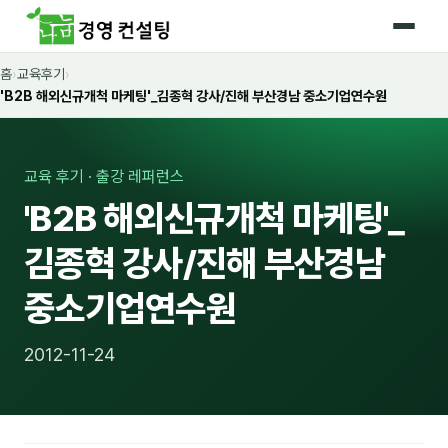
홈
›
교육후기
›
홈
'B2B 해외신규개척 마케팅'_김종혁 강사/진해 부산경남 중소기업연수원
커리큘럼
🛡️ 법정 의무교육 4종
교육 후기 · 출강 레퍼런스
'B2B 해외신규개척 마케팅'_
🤖 AI · IT 교육
17
김종혁 강사/진해 부산경남
📈 마케팅 · 영업
18
중소기업연수원
🤝 B2B 세일즈
13
💼 비즈니스 스킬
13
2012-11-24
🧭 경영전략 · 트렌드
8
🌏 글로벌 비즈니스
10