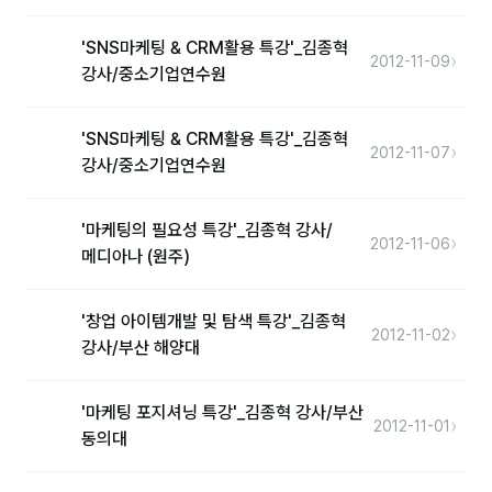
커뮤니티
'SNS마케팅 & CRM활용 특강'_김종혁
토크
›
2012-11-09
강사/중소기업연수원
문서자료실
영상자료실
'SNS마케팅 & CRM활용 특강'_김종혁
›
2012-11-07
강사/중소기업연수원
AI 웹앱
등급 · 포인트
'마케팅의 필요성 특강'_김종혁 강사/
›
2012-11-06
메디아나 (원주)
문의
'창업 아이템개발 및 탐색 특강'_김종혁
1:1 문의
›
2012-11-02
강사/부산 해양대
공지사항
'마케팅 포지셔닝 특강'_김종혁 강사/부산
자주 묻는 질문
›
2012-11-01
동의대