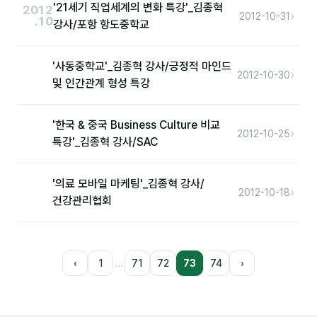
'21세기 직업세계의 변화 특강'_김종혁
2012
›
2012-10-31
.10
강사/포항 항도중학교
'사동중학교'_김종혁 강사/긍정적 마인드
›
2012-10-30
및 인간관계 형성 특강
'한국 & 중국 Business Culture 비교
›
2012-10-25
특강'_김종혁 강사/SAC
'의료 모바일 마케팅'_김종혁 강사/
›
2012-10-18
건강관리협회
…
‹
1
71
72
73
74
›