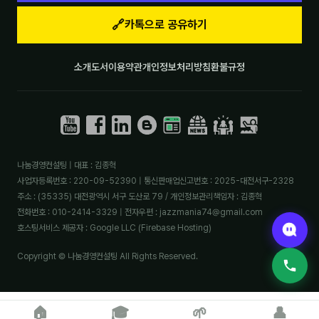
🔗
카톡으로 공유하기
소개
도서
이용약관
개인정보처리방침
환불규정
나눔경영컨설팅 | 대표 : 김종혁
사업자등록번호 : 220-09-52390 | 통신판매업신고번호 : 2025-대전서구-2328
주소 : (35335) 대전광역시 서구 도산로 79 / 개인정보관리책임자 : 김종혁
전화번호 : 010-2414-3329 | 전자우편 : jazzmania74@gmail.com
호스팅서비스 제공자 : Google LLC (Firebase Hosting)
Copyright © 나눔경영컨설팅 All Rights Reserved.
🏠
🎓
🌱
👤