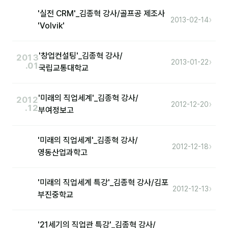
'실전 CRM'_김종혁 강사/골프공 제조사
›
2013-02-14
'Volvik'
후기
대면교육 후기
'창업컨설팅'_김종혁 강사/
2013
›
2013-01-22
.01
국립교통대학교
담당자·교육생 피드백
고객사 레퍼런스
'미래의 직업세계'_김종혁 강사/
2012
›
2012-12-20
.12
온라인강의 수강 후기
부여정보고
AI입문
'미래의 직업세계'_김종혁 강사/
›
2012-12-18
영동산업과학고
AI툴
'미래의 직업세계 특강'_김종혁 강사/김포
전체 도구
›
2012-12-13
부진중학교
미팅·보고
'21세기의 직업관 특강'_김종혁 강사/
제안·영업