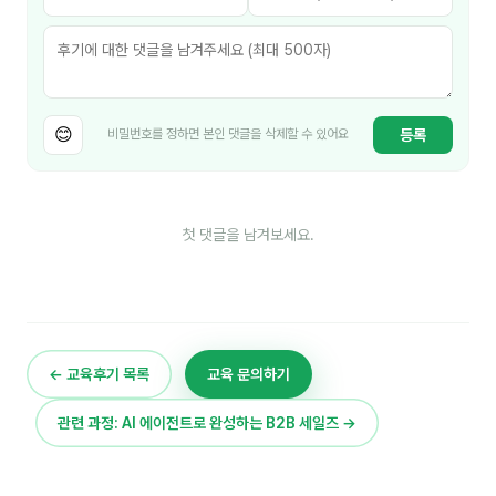
김종무
김지혜
김휘
😊
등록
비밀번호를 정하면 본인 댓글을 삭제할 수 있어요
노준영
Maria
첫 댓글을 남겨보세요.
민광동
박혜랑
안정미
오미영
← 교육후기 목록
교육 문의하기
윤석현
관련 과정: AI 에이전트로 완성하는 B2B 세일즈 →
은종성