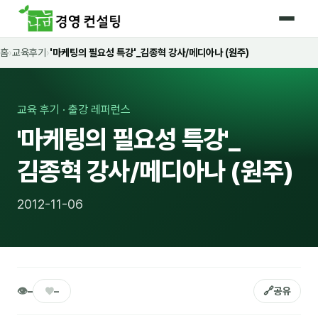
홈
›
교육후기
›
'마케팅의 필요성 특강'_김종혁 강사/메디아나 (원주)
홈
커리큘럼
교육 후기 · 출강 레퍼런스
🛡️ 법정 의무교육 4종
'마케팅의 필요성 특강'_
🤖 AI · IT 교육
17
김종혁 강사/메디아나 (원주)
📈 마케팅 · 영업
18
2012-11-06
🤝 B2B 세일즈
13
💼 비즈니스 스킬
13
🧭 경영전략 · 트렌드
8
👁
♥
🔗
–
–
공유
🌏 글로벌 비즈니스
10