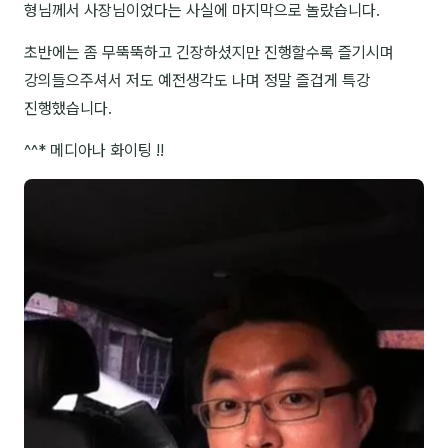
형님께서 사장님이었다는 사실에 마지막으로 놀랐습니다.
NEW
온라인강의
초반에는 좀 무뚝뚝하고 긴장하셨지만 진행할수록 즐기시며
📈 B2B 마케팅
3
강의들으주셔서 저도 예전생각도 나며 정말 즐겁게 특강
진행했습니다.
🤖 AI 실무
2
^^* 메디아나 화이팅 !!
🧭 기획·전략
1
강사
김종혁
구자룡
김경태
김소연
김의중