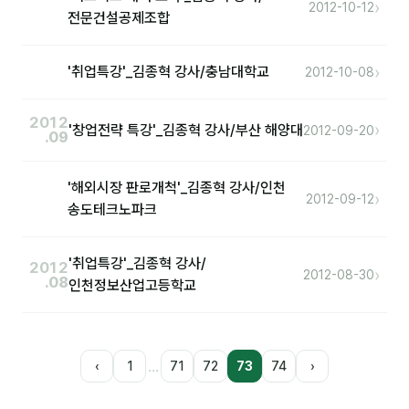
›
2012-10-12
전문건설공제조합
›
'취업특강'_김종혁 강사/충남대학교
2012-10-08
2012
›
'창업전략 특강'_김종혁 강사/부산 해양대
2012-09-20
.09
'해외시장 판로개척'_김종혁 강사/인천
›
2012-09-12
송도테크노파크
'취업특강'_김종혁 강사/
2012
›
2012-08-30
.08
인천정보산업고등학교
…
‹
1
71
72
73
74
›