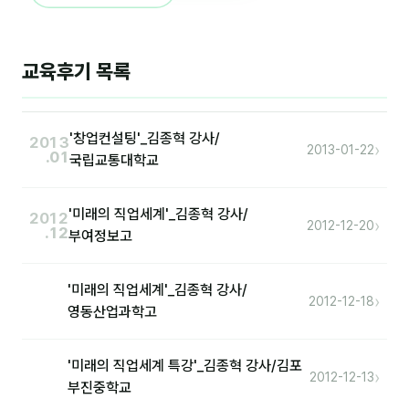
후기
교육후기 목록
대면교육 후기
담당자·교육생 피드백
'창업컨설팅'_김종혁 강사/
2013
›
2013-01-22
.01
고객사 레퍼런스
국립교통대학교
온라인강의 수강 후기
'미래의 직업세계'_김종혁 강사/
2012
›
2012-12-20
.12
부여정보고
AI입문
'미래의 직업세계'_김종혁 강사/
AI툴
›
2012-12-18
영동산업과학고
전체 도구
'미래의 직업세계 특강'_김종혁 강사/김포
미팅·보고
›
2012-12-13
부진중학교
제안·영업