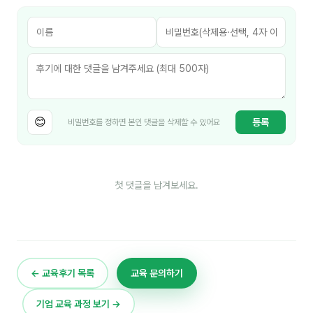
이상미
이미루
이옥겸
이인우
임아라
😊
등록
비밀번호를 정하면 본인 댓글을 삭제할 수 있어요
전승빈
정일영
첫 댓글을 남겨보세요.
조안나
조은아
진나하
← 교육후기 목록
교육 문의하기
최지혜
기업 교육 과정 보기 →
홍은표