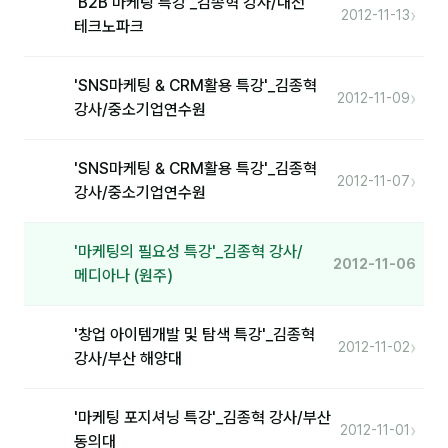
'B2B 마케팅 특강'_김종혁 강사/대전
커뮤니티
›
2012-11-13
테크노파크
토크
문서자료실
'SNS마케팅 & CRM활용 특강'_김종혁
›
2012-11-09
강사/중소기업연수원
영상자료실
AI 웹앱
'SNS마케팅 & CRM활용 특강'_김종혁
›
2012-11-07
강사/중소기업연수원
등급 · 포인트
'마케팅의 필요성 특강'_김종혁 강사/
문의
2012-11-06
메디아나 (원주)
1:1 문의
'창업 아이템개발 및 탐색 특강'_김종혁
공지사항
›
2012-11-02
강사/부산 해양대
자주 묻는 질문
'마케팅 포지셔닝 특강'_김종혁 강사/부산
›
2012-11-01
동의대