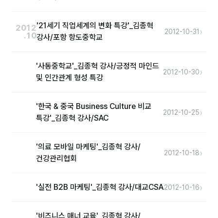
'21세기 직업세계의 변화 특강'_김종혁
2012
›
2012-10-31
.10
강사/포항 항도중학교
'사동중학교'_김종혁 강사/긍정적 마인드
›
2012-10-30
및 인간관계 형성 특강
'한국 & 중국 Business Culture 비교
›
2012-10-25
특강'_김종혁 강사/SAC
'의료 모바일 마케팅'_김종혁 강사/
›
2012-10-18
건강관리협회
›
'실전 B2B 마케팅'_김종혁 강사/대교CSA
2012-10-16
'비즈니스 매너 교육'_김종혁 강사/