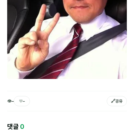
김종무
김지혜
김휘
노준영
Maria
민광동
박혜랑
안정미
오미영
👁
♥
🔗
–
–
공유
윤석현
은종성
댓글
0