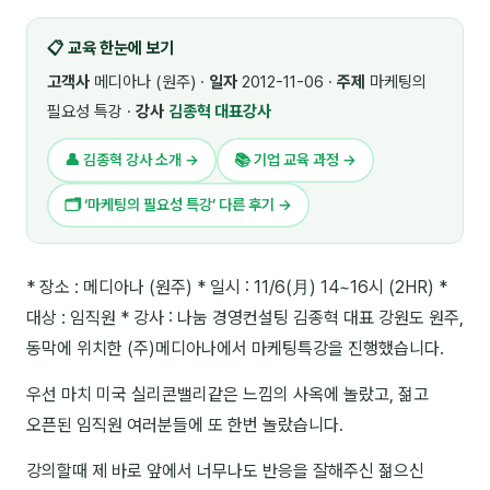
🎓 강사육성 · 교수법
4
📋 교육 한눈에 보기
🏭 산업 특화
5
고객사
메디아나 (원주) ·
일자
2012-11-06 ·
주제
마케팅의
필요성 특강 ·
강사
김종혁 대표강사
💻 IT · 디지털
8
👤 김종혁 강사 소개 →
📚 기업 교육 과정 →
🎬 영상 · 콘텐츠
4
🗂 ‘마케팅의 필요성 특강’ 다른 후기 →
📊 프레젠테이션 · 기획
11
🚀 창업 · 커리어
13
* 장소 : 메디아나 (원주) * 일시 : 11/6(月) 14~16시 (2HR) *
대상 : 임직원 * 강사 : 나눔 경영컨설팅 김종혁 대표 강원도 원주,
🗣️ 외국어 강의
2
동막에 위치한 (주)메디아나에서 마케팅특강을 진행했습니다.
👥 리더십 · 조직
14
우선 마치 미국 실리콘밸리같은 느낌의 사옥에 놀랐고, 젊고
📚 인문학 · 교양
7
오픈된 임직원 여러분들에 또 한번 놀랐습니다.
🤲 협력강사 과정
15
강의할때 제 바로 앞에서 너무나도 반응을 잘해주신 젊으신