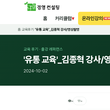
홈
커리큘럼
▾
온라인강의
NEW
홈
›
교육후기
›
'유통 교육'_김종혁 강사/영상촬영
교육 후기 · 출강 레퍼런스
'유통 교육'_김종혁 강사
2024-10-02
👁
♥
–
–