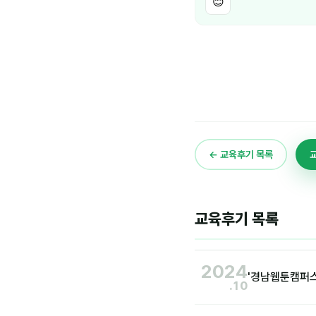
😊
← 교육후기 목록
교육후기 목록
2024
'경남웹툰캠퍼스
.10