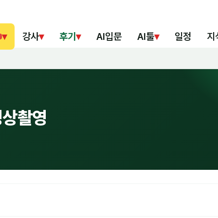
▾
강사
▾
후기
▾
AI입문
AI툴
▾
일정
지
/영상촬영