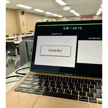
NEW
온라인강의
📈 B2B 마케팅
3
🤖 AI 실무
2
🧭 기획·전략
1
강사
김종혁
구자룡
김경태
김소연
김의중