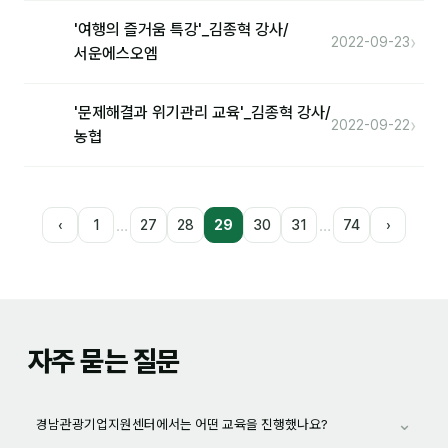
'여행의 즐거움 특강'_김종혁 강사/
›
2022-09-23
서운에스오엠
'문제해결과 위기관리 교육'_김종혁 강사/
›
2022-09-22
농협
…
…
‹
1
27
28
29
30
31
74
›
자주 묻는 질문
⌄
경남관광기업지원센터에서는 어떤 교육을 진행했나요?