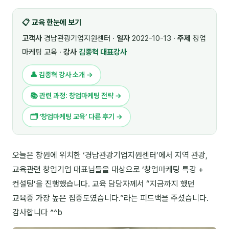
🎓 강사육성 · 교수법
4
📋 교육 한눈에 보기
🏭 산업 특화
5
고객사
경남관광기업지원센터 ·
일자
2022-10-13 ·
주제
창업
마케팅 교육 ·
강사
김종혁 대표강사
💻 IT · 디지털
8
👤 김종혁 강사 소개 →
🎬 영상 · 콘텐츠
4
📚 관련 과정: 창업마케팅 전략 →
📊 프레젠테이션 · 기획
11
🗂 ‘창업마케팅 교육’ 다른 후기 →
🚀 창업 · 커리어
13
🗣️ 외국어 강의
2
오늘은 창원에 위치한 ‘경남관광기업지원센터’에서 지역 관광,
교육관련 창업기업 대표님들을 대상으로 ‘창업마케팅 특강 +
👥 리더십 · 조직
14
컨설팅’을 진행했습니다. 교육 담당자께서 “지금까지 했던
📚 인문학 · 교양
7
교육중 가장 높은 집중도였습니다.”라는 피드백을 주셨습니다.
감사합니다 ^^b
🤲 협력강사 과정
15