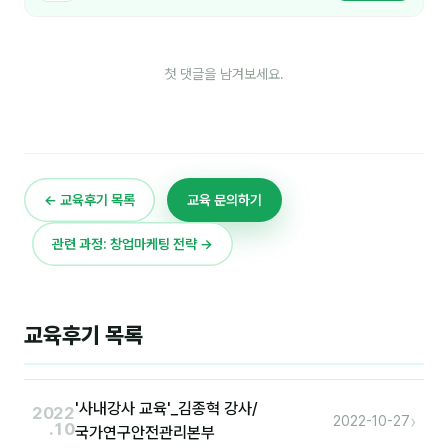
후기
첫 댓글을 남겨보세요.
대면교육 후기
담당자·교육생 피드백
고객사 레퍼런스
← 교육후기 목록
교육 문의하기
온라인강의 수강 후기
관련 과정: 창업마케팅 전략 →
AI입문
AI툴
교육후기 목록
전체 도구
미팅·보고
'사내강사 교육'_김종혁 강사/
2022
›
2022-10-27
.10
국가연구안전관리본부
제안·영업