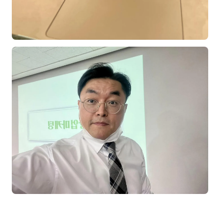
김종무
김지혜
김휘
노준영
Maria
민광동
박혜랑
안정미
오미영
윤석현
은종성