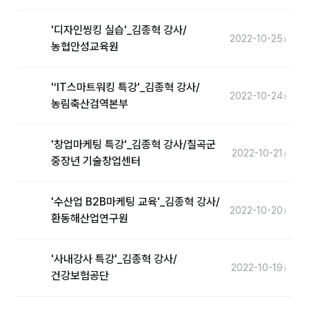
분석
'디자인씽킹 실습'_김종혁 강사/
›
2022-10-25
농협안성교육원
마케팅
재무·계약
'’IT스마트워킹 특강'_김종혁 강사/
›
2022-10-24
농림축산검역본부
B2B 영업도구
'창업마케팅 특강'_김종혁 강사/칠곡군
일정
›
2022-10-21
중장년 기술창업센터
지식
'수산업 B2B마케팅 교육'_김종혁 강사/
›
용어사전
2022-10-20
환동해산업연구원
트렌드 리포트
'사내강사 특강'_김종혁 강사/
›
2022-10-19
칼럼
건강보험공단