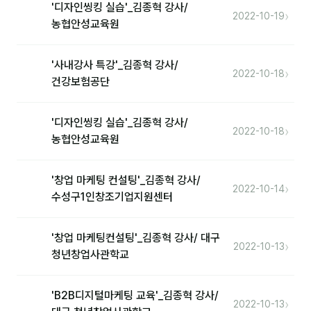
커뮤니티
'디자인씽킹 실습'_김종혁 강사/
›
2022-10-19
농협안성교육원
토크
문서자료실
'사내강사 특강'_김종혁 강사/
›
2022-10-18
건강보험공단
영상자료실
AI 웹앱
'디자인씽킹 실습'_김종혁 강사/
›
2022-10-18
농협안성교육원
등급 · 포인트
'창업 마케팅 컨설팅'_김종혁 강사/
문의
›
2022-10-14
수성구1인창조기업지원센터
1:1 문의
공지사항
'창업 마케팅컨설팅'_김종혁 강사/ 대구
›
2022-10-13
청년창업사관학교
자주 묻는 질문
'B2B디지털마케팅 교육'_김종혁 강사/
›
2022-10-13