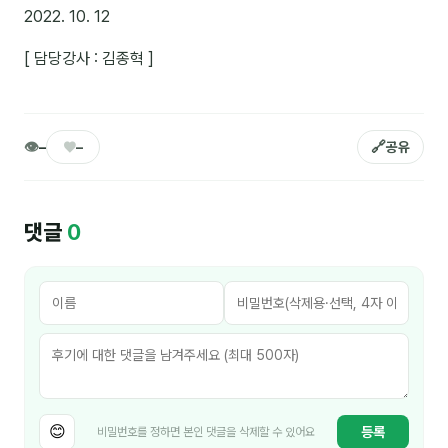
이상미
2022. 10. 12
이미루
[ 담당강사 : 김종혁 ]
이옥겸
이인우
👁
♥
🔗
–
–
공유
임아라
전승빈
댓글
0
정일영
조안나
조은아
진나하
최지혜
😊
등록
비밀번호를 정하면 본인 댓글을 삭제할 수 있어요
홍은표