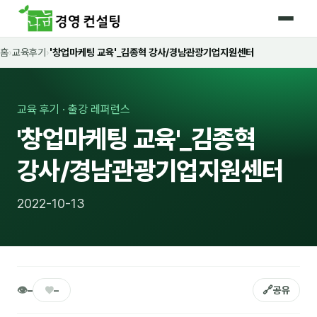
홈
›
교육후기
›
'창업마케팅 교육'_김종혁 강사/경남관광기업지원센터
홈
커리큘럼
교육 후기 · 출강 레퍼런스
🛡️ 법정 의무교육 4종
'창업마케팅 교육'_김종혁
🤖 AI · IT 교육
17
강사/경남관광기업지원센터
📈 마케팅 · 영업
18
2022-10-13
🤝 B2B 세일즈
13
💼 비즈니스 스킬
13
🧭 경영전략 · 트렌드
8
👁
♥
🔗
–
–
공유
🌏 글로벌 비즈니스
10