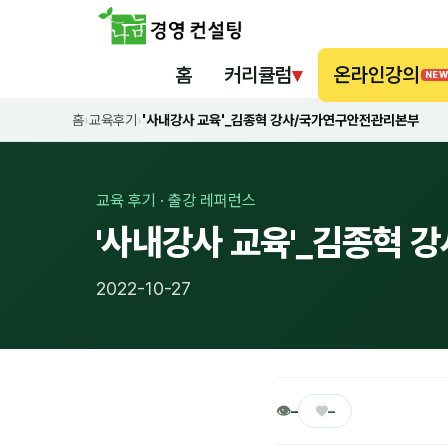
홈
커리큘럼
▾
온라인강의
NEW
홈
›
교육후기
›
'사내강사 교육'_김종혁 강사/국가연구안전관리본부
교육 후기 · 출강 레퍼런스
'사내강사 교육'_김종혁
2022-10-27
👁
♥
–
–