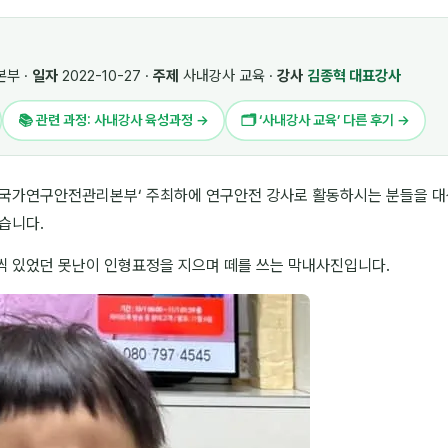
부 ·
일자
2022-10-27 ·
주제
사내강사 교육 ·
강사
김종혁 대표강사
📚 관련 과정: 사내강사 육성과정 →
🗂 ‘사내강사 교육’ 다른 후기 →
’국가연구안전관리본부‘ 주최하에 연구안전 강사로 활동하시는 분들을 대상
습니다.
씩 있었던 못난이 인형표정을 지으며 떼를 쓰는 막내사진입니다.