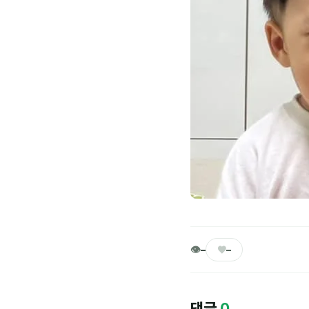
👁
♥
–
–
댓글
0