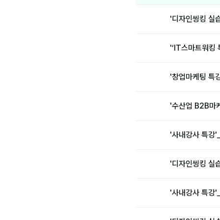
'디자인씽킹 실
'’IT스마트워킹
'창업마케팅 특
'수산업 B2B
'사내강사 특강
'디자인씽킹 실
'사내강사 특강