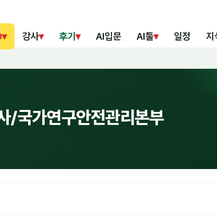
▾
강사
▾
후기
▾
AI입문
AI툴
▾
일정
지
 강사/국가연구안전관리본부