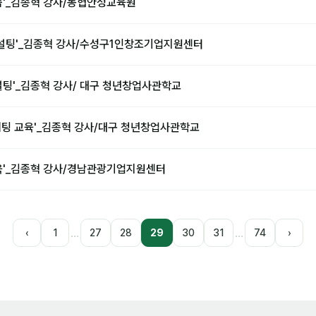
습'_김종혁 강사/농협안성교육원
컨설팅'_김종혁 강사/수성구1인창조기업지원센터
설팅'_김종혁 강사/ 대구 청년창업사관학교
케팅 교육'_김종혁 강사/대구 청년창업사관학교
육'_김종혁 강사/경남관광기업지원센터
…
…
‹
1
27
28
29
30
31
74
›