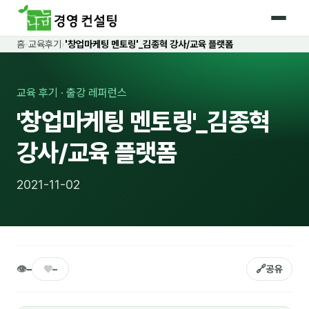
홈
›
교육후기
›
'창업마케팅 멘토링'_김종혁 강사/교육 플랫폼
홈
커리큘럼
교육 후기 · 출강 레퍼런스
'창업마케팅 멘토링'_김종혁
🛡️ 법정 의무교육 4종
강사/교육 플랫폼
🤖 AI · IT 교육
18
📈 마케팅 · 영업
19
2021-11-02
🤝 B2B 세일즈
13
💼 비즈니스 스킬
13
🧭 경영전략 · 트렌드
8
👁
♥
🔗
–
–
공유
🌏 글로벌 비즈니스
10