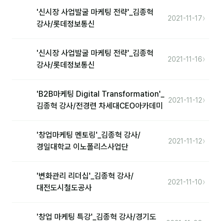
'신시장 사업발굴 마케팅 전략'_김종혁
›
2021-11-17
홍은표
강사/롯데정보통신
후기
'신시장 사업발굴 마케팅 전략'_김종혁
›
2021-11-16
강사/롯데정보통신
대면교육 후기
담당자·교육생 피드백
'B2B마케팅 Digital Transformation'_
›
2021-11-12
김종혁 강사/전경련 차세대CEO아카데미
고객사 레퍼런스
온라인강의 수강 후기
'창업마케팅 멘토링'_김종혁 강사/
›
2021-11-12
경일대학교 이노폴리스사업단
AI입문
'변화관리 리더십'_김종혁 강사/
AI툴
›
2021-11-10
대전도시철도공사
전체 도구
'창업 마케팅 특강'_김종혁 강사/경기도
미팅·보고