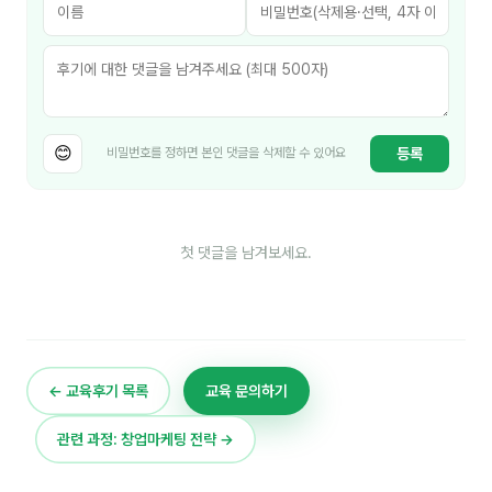
김종무
김지혜
김휘
노준영
😊
등록
비밀번호를 정하면 본인 댓글을 삭제할 수 있어요
Maria
민광동
첫 댓글을 남겨보세요.
박혜랑
배서우
안정미
← 교육후기 목록
교육 문의하기
오미영
관련 과정: 창업마케팅 전략 →
윤석현