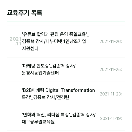
은종성
교육후기 목록
이미루
이상미
'유튜브 촬영과 편집,운영 종일교육'_
이옥겸
2021
›
김종혁 강사/나누미넷 1인창조기업
2021-11-26
.11
지원센터
이인우
임아라
'마케팅 멘토링'_김종혁 강사/
›
2021-11-25
전승빈
문경시농업기술센터
정일영
'B2B마케팅 Digital Transformation
›
2021-11-23
조안나
특강'_김종혁 강사/전경련
조은아
'변화와 혁신, 리더십 특강'_김종혁 강사/
›
2021-11-19
진나하
대구공무원교육원
최지혜