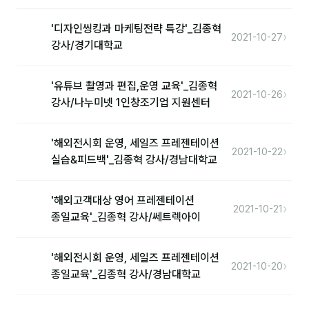
나눔레터 구독
'디자인씽킹과 마케팅전략 특강'_김종혁
›
2021-10-27
강사/경기대학교
칼럼
'유튜브 촬영과 편집,운영 교육'_김종혁
커뮤니티
›
2021-10-26
강사/나누미넷 1인창조기업 지원센터
토크
문서자료실
'해외전시회 운영, 세일즈 프레젠테이션
›
2021-10-22
실습&피드백'_김종혁 강사/경남대학교
영상자료실
AI 웹앱
'해외고객대상 영어 프레젠테이션
›
2021-10-21
종일교육'_김종혁 강사/쎄트렉아이
등급 · 포인트
'해외전시회 운영, 세일즈 프레젠테이션
문의
›
2021-10-20
종일교육'_김종혁 강사/경남대학교
💰 교육 견적 계산기