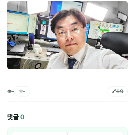
NEW
온라인강의
📈 B2B 마케팅
3
🤖 AI 실무
2
🧭 기획·전략
1
강사
김종혁
구자룡
👁
♥
🔗
–
–
공유
김경태
김소연
댓글
0
김의중