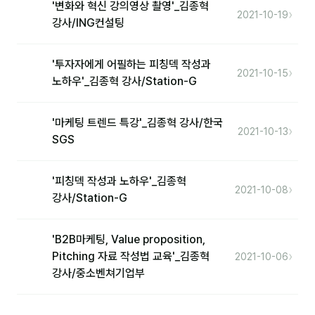
'변화와 혁신 강의영상 촬영'_김종혁
1:1 문의
›
2021-10-19
강사/ING컨설팅
공지사항
'투자자에게 어필하는 피칭덱 작성과
자주 묻는 질문
›
2021-10-15
노하우'_김종혁 강사/Station-G
'마케팅 트렌드 특강'_김종혁 강사/한국
›
2021-10-13
SGS
'피칭덱 작성과 노하우'_김종혁
›
2021-10-08
강사/Station-G
'B2B마케팅, Value proposition,
›
Pitching 자료 작성법 교육'_김종혁
2021-10-06
강사/중소벤쳐기업부