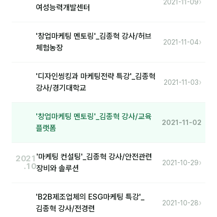
›
2021-11-09
여성능력개발센터
제안·영업
'창업마케팅 멘토링'_김종혁 강사/허브
분석
›
2021-11-04
체험농장
마케팅
재무·계약
'디자인씽킹과 마케팅전략 특강'_김종혁
›
2021-11-03
강사/경기대학교
B2B 영업도구
'창업마케팅 멘토링'_김종혁 강사/교육
일정
2021-11-02
플랫폼
지식
'마케팅 컨설팅'_김종혁 강사/안전관련
2021
›
2021-10-29
.10
용어사전
장비와 솔루션
트렌드 리포트
'B2B제조업체의 ESG마케팅 특강'_
›
2021-10-28
📮 나눔레터 보기
김종혁 강사/전경련