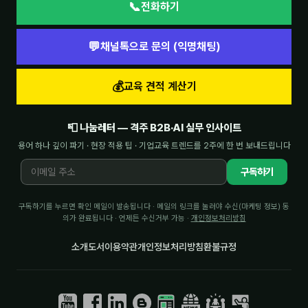
📞
전화하기
💬
채널톡으로 문의 (익명채팅)
💰
교육 견적 계산기
📮 나눔레터 — 격주 B2B·AI 실무 인사이트
용어 하나 깊이 파기 · 현장 적용 팁 · 기업교육 트렌드를 2주에 한 번 보내드립니다
구독하기
구독하기를 누르면 확인 메일이 발송됩니다 · 메일의 링크를 눌러야 수신(마케팅 정보) 동
의가 완료됩니다 · 언제든 수신거부 가능 ·
개인정보처리방침
소개
도서
이용약관
개인정보처리방침
환불규정