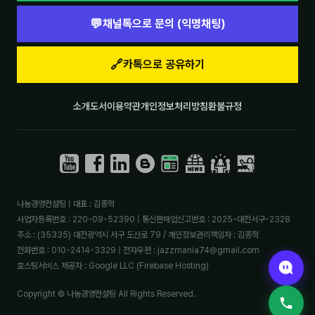
💬
채널톡으로 문의 (익명채팅)
🔗
카톡으로 공유하기
소개
도서
이용약관
개인정보처리방침
환불규정
나눔경영컨설팅 | 대표 : 김종혁
사업자등록번호 : 220-09-52390 | 통신판매업신고번호 : 2025-대전서구-2328
주소 : (35335) 대전광역시 서구 도산로 79 / 개인정보관리책임자 : 김종혁
전화번호 : 010-2414-3329 | 전자우편 : jazzmania74@gmail.com
호스팅서비스 제공자 : Google LLC (Firebase Hosting)
Copyright © 나눔경영컨설팅 All Rights Reserved.