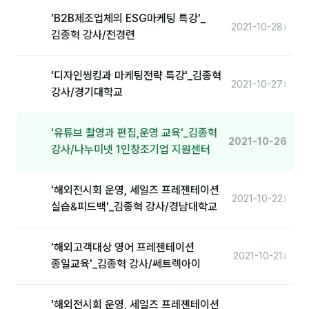
'B2B제조업체의 ESG마케팅 특강'_
분석
›
2021-10-28
김종혁 강사/전경련
마케팅
'디자인씽킹과 마케팅전략 특강'_김종혁
재무·계약
›
2021-10-27
강사/경기대학교
B2B 영업도구
'유튜브 촬영과 편집,운영 교육'_김종혁
2021-10-26
일정
강사/나누미넷 1인창조기업 지원센터
지식
'해외전시회 운영, 세일즈 프레젠테이션
›
2021-10-22
실습&피드백'_김종혁 강사/경남대학교
용어사전
트렌드 리포트
'해외고객대상 영어 프레젠테이션
›
2021-10-21
종일교육'_김종혁 강사/쎄트렉아이
칼럼
'해외전시회 운영, 세일즈 프레젠테이션