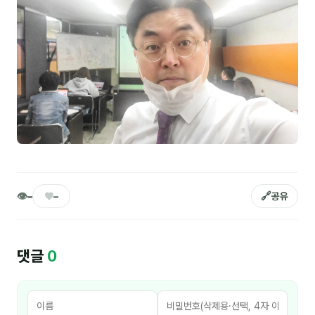
NEW
온라인강의
📈 B2B 마케팅
3
🤖 AI 실무
2
🧭 기획·전략
1
강사
김종혁
👁
♥
🔗
–
–
공유
구자룡
김경태
댓글
0
김소연
김의중