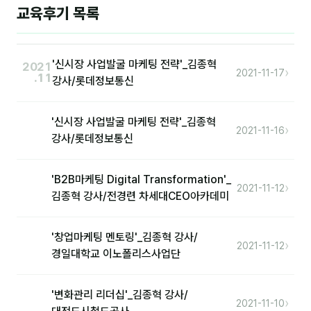
이상미
교육후기 목록
이미루
이옥겸
'신시장 사업발굴 마케팅 전략'_김종혁
2021
›
2021-11-17
.11
강사/롯데정보통신
이인우
임아라
'신시장 사업발굴 마케팅 전략'_김종혁
›
2021-11-16
강사/롯데정보통신
전승빈
정일영
'B2B마케팅 Digital Transformation'_
›
2021-11-12
김종혁 강사/전경련 차세대CEO아카데미
조안나
조은아
'창업마케팅 멘토링'_김종혁 강사/
›
2021-11-12
경일대학교 이노폴리스사업단
진나하
최지혜
'변화관리 리더십'_김종혁 강사/
›
2021-11-10
홍은표