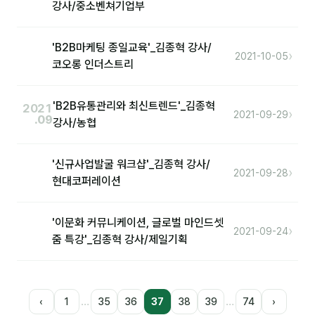
강사/중소벤쳐기업부
'B2B마케팅 종일교육'_김종혁 강사/
›
2021-10-05
코오롱 인더스트리
'B2B유통관리와 최신트렌드'_김종혁
2021
›
2021-09-29
.09
강사/농협
'신규사업발굴 워크샵'_김종혁 강사/
›
2021-09-28
현대코퍼레이션
'이문화 커뮤니케이션, 글로벌 마인드셋
›
2021-09-24
줌 특강'_김종혁 강사/제일기획
…
…
‹
1
35
36
37
38
39
74
›