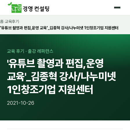
홈
›
교육후기
›
홈
'유튜브 촬영과 편집,운영 교육'_김종혁 강사/나누미넷 1인창조기업 지원센터
커리큘럼
🛡️ 법정 의무교육 4종
교육 후기 · 출강 레퍼런스
'유튜브 촬영과 편집,운영
🤖 AI · IT 교육
16
교육'_김종혁 강사/나누미넷
📈 마케팅 · 영업
18
1인창조기업 지원센터
🤝 B2B 세일즈
13
💼 비즈니스 스킬
13
2021-10-26
🧭 경영전략 · 트렌드
8
🌏 글로벌 비즈니스
10