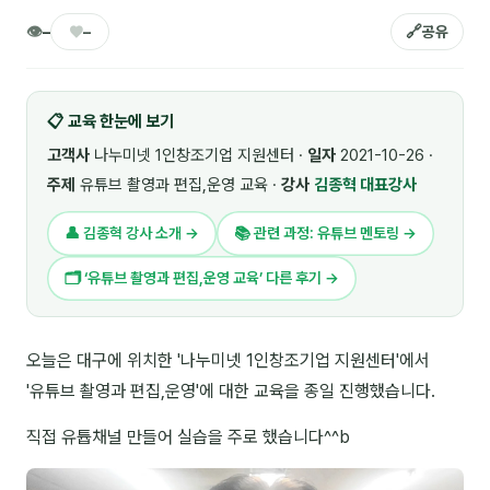
🎓 강사육성 · 교수법
👁
♥
🔗
4
–
–
공유
🏭 산업 특화
5
📋 교육 한눈에 보기
💻 IT · 디지털
8
고객사
나누미넷 1인창조기업 지원센터 ·
일자
2021-10-26 ·
🎬 영상 · 콘텐츠
4
주제
유튜브 촬영과 편집,운영 교육 ·
강사
김종혁 대표강사
📊 프레젠테이션 · 기획
11
👤 김종혁 강사 소개 →
📚 관련 과정: 유튜브 멘토링 →
🚀 창업 · 커리어
13
🗂 ‘유튜브 촬영과 편집,운영 교육’ 다른 후기 →
🗣️ 외국어 강의
2
오늘은 대구에 위치한 '나누미넷 1인창조기업 지원센터'에서
👥 리더십 · 조직
14
'유튜브 촬영과 편집,운영'에 대한 교육을 종일 진행했습니다.
📚 인문학 · 교양
7
직접 유튭채널 만들어 실습을 주로 했습니다^^b
🤲 협력강사 과정
15