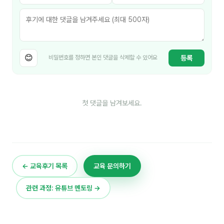
김종무
김지혜
김휘
😊
등록
비밀번호를 정하면 본인 댓글을 삭제할 수 있어요
노준영
Maria
첫 댓글을 남겨보세요.
민광동
박혜랑
안정미
← 교육후기 목록
교육 문의하기
오미영
윤석현
관련 과정: 유튜브 멘토링 →
은종성