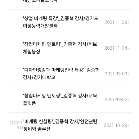
대전도시철도공사
후기
'창업 마케팅 특강'_김종혁 강사/경기도
›
2021-11-09
여성능력개발센터
대면교육 후기
담당자·교육생 피드백
'창업마케팅 멘토링'_김종혁 강사/허브
›
2021-11-04
체험농장
고객사 레퍼런스
온라인강의 수강 후기
'디자인씽킹과 마케팅전략 특강'_김종혁
›
2021-11-03
강사/경기대학교
AI입문
'창업마케팅 멘토링'_김종혁 강사/교육
›
2021-11-02
AI툴
플랫폼
전체 도구
'마케팅 컨설팅'_김종혁 강사/안전관련
2021
›
미팅·보고
2021-10-29
.10
장비와 솔루션
제안·영업