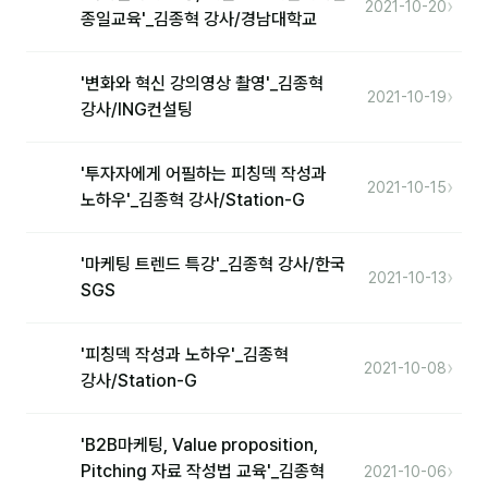
›
커뮤니티
2021-10-20
종일교육'_김종혁 강사/경남대학교
토크
'변화와 혁신 강의영상 촬영'_김종혁
문서자료실
›
2021-10-19
강사/ING컨설팅
영상자료실
'투자자에게 어필하는 피칭덱 작성과
AI 웹앱
›
2021-10-15
노하우'_김종혁 강사/Station-G
등급 · 포인트
'마케팅 트렌드 특강'_김종혁 강사/한국
›
2021-10-13
문의
SGS
1:1 문의
'피칭덱 작성과 노하우'_김종혁
›
2021-10-08
공지사항
강사/Station-G
자주 묻는 질문
'B2B마케팅, Value proposition,
›
Pitching 자료 작성법 교육'_김종혁
2021-10-06