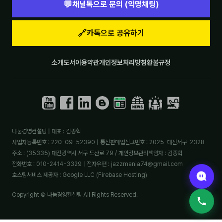
💬
채널톡으로 문의 (익명채팅)
🔗
카톡으로 공유하기
소개
도서
이용약관
개인정보처리방침
환불규정
나눔경영컨설팅 | 대표 : 김종혁
사업자등록번호 : 220-09-52390 | 통신판매업신고번호 : 2025-대전서구-2328
주소 : (35335) 대전광역시 서구 도산로 79 / 개인정보관리책임자 : 김종혁
전화번호 : 010-2414-3329 | 전자우편 : jazzmania74@gmail.com
호스팅서비스 제공자 : Google LLC (Firebase Hosting)
Copyright © 나눔경영컨설팅 All Rights Reserved.