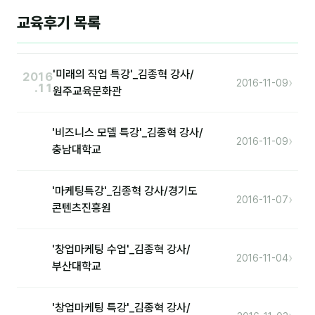
교육후기 목록
후기
대면교육 후기
'미래의 직업 특강'_김종혁 강사/
2016
›
2016-11-09
.11
원주교육문화관
담당자·교육생 피드백
고객사 레퍼런스
'비즈니스 모델 특강'_김종혁 강사/
›
2016-11-09
충남대학교
온라인강의 수강 후기
AI입문
'마케팅특강'_김종혁 강사/경기도
›
2016-11-07
콘텐츠진흥원
AI툴
'창업마케팅 수업'_김종혁 강사/
전체 도구
›
2016-11-04
부산대학교
미팅·보고
'창업마케팅 특강'_김종혁 강사/
제안·영업