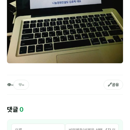
김종무
김지혜
김휘
노준영
Maria
민광동
박혜랑
👁
♥
🔗
–
–
공유
안정미
오미영
댓글
0
윤석현
은종성