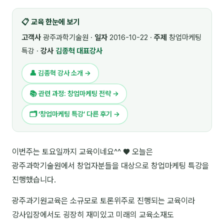
🎓 강사육성 · 교수법
4
📋 교육 한눈에 보기
🏭 산업 특화
5
고객사
광주과학기술원 ·
일자
2016-10-22 ·
주제
창업마케팅
특강 ·
강사
김종혁 대표강사
💻 IT · 디지털
8
👤 김종혁 강사 소개 →
🎬 영상 · 콘텐츠
4
📚 관련 과정: 창업마케팅 전략 →
📊 프레젠테이션 · 기획
11
🗂 ‘창업마케팅 특강’ 다른 후기 →
🚀 창업 · 커리어
13
🗣️ 외국어 강의
2
이번주는 토요일까지 교육이네요^^ ♥ 오늘은
광주과학기술원에서 창업자분들을 대상으로 창업마케팅 특강을
👥 리더십 · 조직
14
진행했습니다.
📚 인문학 · 교양
7
광주과기원교육은 소규모로 토론위주로 진행되는 교육이라
🤲 협력강사 과정
15
강사입장에서도 굉장히 재미있고 미래의 교육소재도