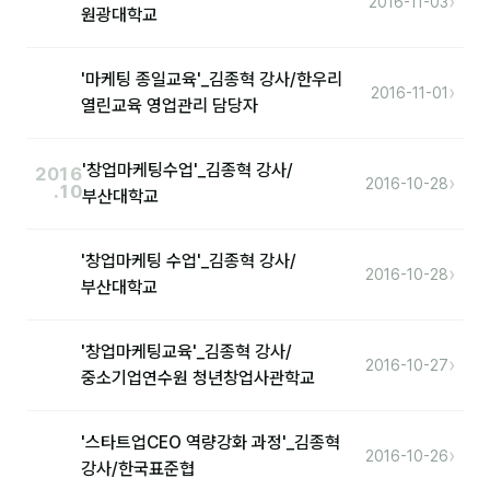
›
2016-11-03
원광대학교
분석
'마케팅 종일교육'_김종혁 강사/한우리
마케팅
›
2016-11-01
열린교육 영업관리 담당자
재무·계약
'창업마케팅수업'_김종혁 강사/
B2B 영업도구
2016
›
2016-10-28
.10
부산대학교
일정
'창업마케팅 수업'_김종혁 강사/
›
2016-10-28
부산대학교
지식
용어사전
'창업마케팅교육'_김종혁 강사/
›
2016-10-27
트렌드 리포트
중소기업연수원 청년창업사관학교
칼럼
'스타트업CEO 역량강화 과정'_김종혁
›
2016-10-26
강사/한국표준협