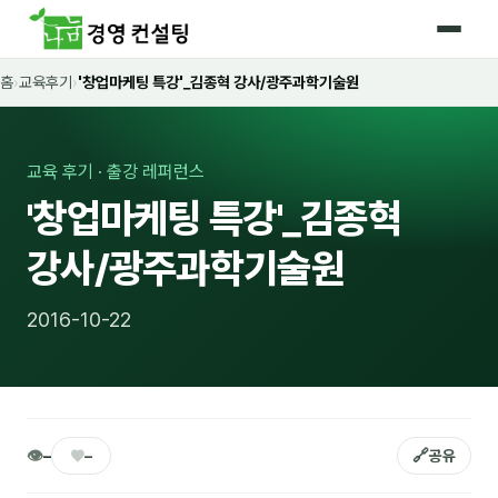
홈
›
교육후기
›
'창업마케팅 특강'_김종혁 강사/광주과학기술원
홈
커리큘럼
교육 후기 · 출강 레퍼런스
🛡️ 법정 의무교육 4종
'창업마케팅 특강'_김종혁
🤖 AI · IT 교육
16
강사/광주과학기술원
📈 마케팅 · 영업
18
2016-10-22
🤝 B2B 세일즈
13
💼 비즈니스 스킬
13
🧭 경영전략 · 트렌드
8
👁
♥
🔗
–
–
공유
🌏 글로벌 비즈니스
10