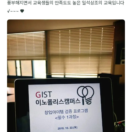
풍부해지면서 교육생들의 만족도도 높은 일석삼조의 교육입니다
NEW
온라인강의
√~~~ ♥
📈 B2B 마케팅
3
🤖 AI 실무
2
🧭 기획·전략
1
강사
김종혁
구자룡
김경태
김소연
김의중