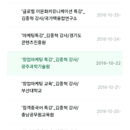
커뮤니티
'글로벌 이문화커뮤니케이션 특강'_
토크
›
2016-10-25
김종혁 강사/국가핵융합연구소
문서자료실
'마케팅특강'_김종혁 강사/경기도
영상자료실
›
2016-10-24
콘텐츠진흥원
AI 웹앱
'창업마케팅 특강'_김종혁 강사/
등급 · 포인트
2016-10-22
광주과학기술원
문의
'창업마케팅 교육'_김종혁 강사/
›
1:1 문의
2016-10-21
부산대학교
공지사항
'접객중국어 특강'_김종혁 강사/
자주 묻는 질문
›
2016-10-20
충남공무원교육원