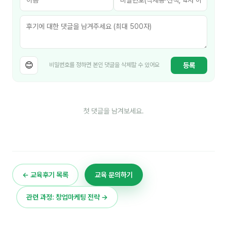
이상미
이미루
이옥겸
이인우
😊
등록
비밀번호를 정하면 본인 댓글을 삭제할 수 있어요
임아라
전승빈
첫 댓글을 남겨보세요.
정일영
조안나
조은아
← 교육후기 목록
교육 문의하기
진나하
관련 과정: 창업마케팅 전략 →
최지혜
홍은표