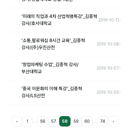
'미래의 직업과 4차 산업혁명특강'_김종혁
›
2016-10-11
강사/호서대학교
'소통,팔로워십 8시간 교육'_김종혁
›
2016-10-08
강사/(주)우진산전
'창업마케팅 수업'_김종혁 강사/
›
2016-10-07
부산대학교
'중국 이문화의 이해 특강'_김종혁
›
2016-10-05
강사/LS산전
…
…
‹
1
56
57
58
59
60
74
›