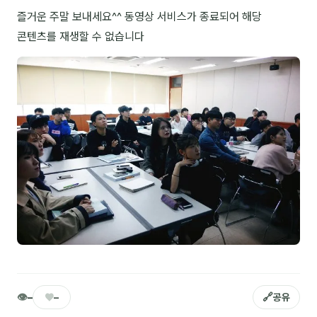
즐거운 주말 보내세요^^ 동영상 서비스가 종료되어 해당
NEW
온라인강의
콘텐츠를 재생할 수 없습니다
📈 B2B 마케팅
3
🤖 AI 실무
2
🧭 기획·전략
1
강사
김종혁
구자룡
김경태
김소연
👁
♥
🔗
–
–
공유
김의중