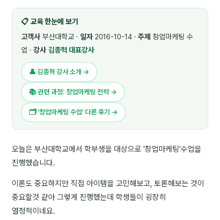
🎓 강사육성 · 교수법
4
📋 교육 한눈에 보기
🏭 산업 특화
5
고객사
부산대학교 ·
일자
2016-10-14 ·
주제
창업마케팅 수
업 ·
강사
김종혁 대표강사
💻 IT · 디지털
8
👤 김종혁 강사 소개 →
🎬 영상 · 콘텐츠
4
📚 관련 과정: 창업마케팅 전략 →
📊 프레젠테이션 · 기획
11
🗂 ‘창업마케팅 수업’ 다른 후기 →
🚀 창업 · 커리어
13
🗣️ 외국어 강의
2
오늘은 부산대학교에서 학부생을 대상으로 '창업마케팅'수업을
진행했습니다.
👥 리더십 · 조직
14
이론도 중요하지만 직접 아이템을 고민해보고, 토론해보는 것이
📚 인문학 · 교양
7
중요할것 같아 그렇게 진행했는데 학생들이 굉장히
🤲 협력강사 과정
15
열정적이네요.