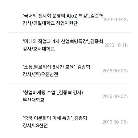
커뮤니티
토크
'국내외 전시회 운영의 AtoZ 특강'_김종혁
›
2016-10-12
강사/경일대학교 창업지원단
문서자료실
영상자료실
'미래의 직업과 4차 산업혁명특강'_김종혁
›
2016-10-11
강사/호서대학교
AI 웹앱
등급 · 포인트
'소통,팔로워십 8시간 교육'_김종혁
›
2016-10-08
강사/(주)우진산전
문의
'창업마케팅 수업'_김종혁 강사/
1:1 문의
›
2016-10-07
부산대학교
공지사항
자주 묻는 질문
'중국 이문화의 이해 특강'_김종혁
›
2016-10-05
강사/LS산전