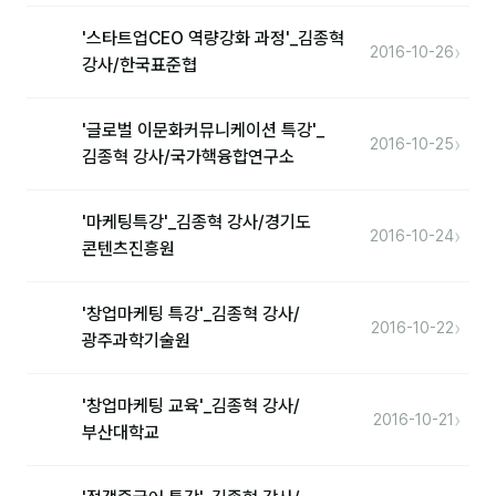
'스타트업CEO 역량강화 과정'_김종혁
›
2016-10-26
후기
강사/한국표준협
대면교육 후기
'글로벌 이문화커뮤니케이션 특강'_
›
2016-10-25
담당자·교육생 피드백
김종혁 강사/국가핵융합연구소
고객사 레퍼런스
'마케팅특강'_김종혁 강사/경기도
›
온라인강의 수강 후기
2016-10-24
콘텐츠진흥원
AI입문
'창업마케팅 특강'_김종혁 강사/
›
2016-10-22
광주과학기술원
AI툴
전체 도구
'창업마케팅 교육'_김종혁 강사/
›
2016-10-21
부산대학교
미팅·보고
제안·영업