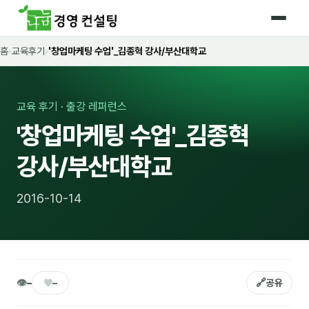
홈
›
교육후기
›
'창업마케팅 수업'_김종혁 강사/부산대학교
홈
커리큘럼
교육 후기 · 출강 레퍼런스
🛡️ 법정 의무교육 4종
'창업마케팅 수업'_김종혁
🤖 AI · IT 교육
17
강사/부산대학교
📈 마케팅 · 영업
18
2016-10-14
🤝 B2B 세일즈
13
💼 비즈니스 스킬
13
🧭 경영전략 · 트렌드
8
👁
♥
🔗
–
–
공유
🌏 글로벌 비즈니스
10