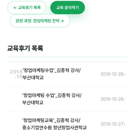
이상미
← 교육후기 목록
교육 문의하기
이미루
관련 과정: 창업마케팅 전략 →
이옥겸
이인우
교육후기 목록
임아라
전승빈
'창업마케팅수업'_김종혁 강사/
2016
›
정일영
2016-10-28
.10
부산대학교
조안나
'창업마케팅 수업'_김종혁 강사/
조은아
›
2016-10-28
부산대학교
진나하
'창업마케팅교육'_김종혁 강사/
최지혜
›
2016-10-27
중소기업연수원 청년창업사관학교
홍은표