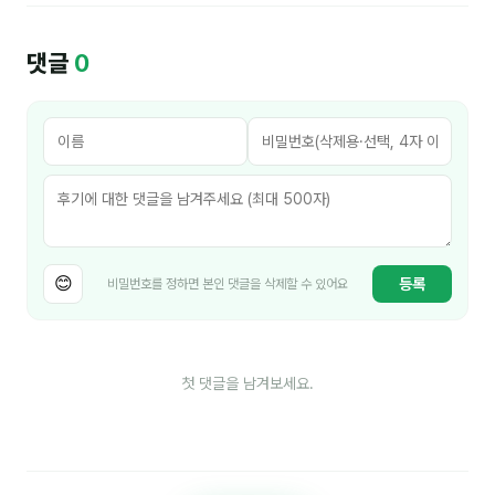
김종무
댓글
0
김지혜
김휘
노준영
Maria
민광동
박혜랑
😊
등록
비밀번호를 정하면 본인 댓글을 삭제할 수 있어요
안정미
오미영
첫 댓글을 남겨보세요.
윤석현
은종성