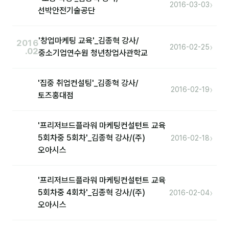
커뮤니티
›
2016-03-03
선박안전기술공단
토크
'창업마케팅 교육'_김종혁 강사/
2016
문서자료실
›
2016-02-25
.02
중소기업연수원 청년창업사관학교
영상자료실
'집중 취업컨설팅'_김종혁 강사/
AI 웹앱
›
2016-02-19
토즈홍대점
등급 · 포인트
'프리저브드플라워 마케팅컨설턴트 교육
문의
›
5회차중 5회차'_김종혁 강사/(주)
2016-02-18
오아시스
1:1 문의
공지사항
'프리저브드플라워 마케팅컨설턴트 교육
›
5회차중 4회차'_김종혁 강사/(주)
2016-02-04
자주 묻는 질문
오아시스