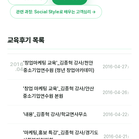
이상미
관련 과정: Social Style로 배우는 고객심리 →
이미루
이옥겸
교육후기 목록
이인우
임아라
'창업마케팅 교육'_김종혁 강사/천안
2016
전승빈
›
2016-04-27
.04
중소기업연수원 (청년 창업아카데미)
정일영
'창업 마케팅 교육'_김종혁 강사/안산
조안나
›
2016-04-26
중소기업연수원 본원
조은아
진나하
›
'내용'_김종혁 강사/학교면사무소
2016-04-22
최지혜
'마케팅,홍보 특강'_김종혁 강사/경기도
›
2016-04-21
홍은표