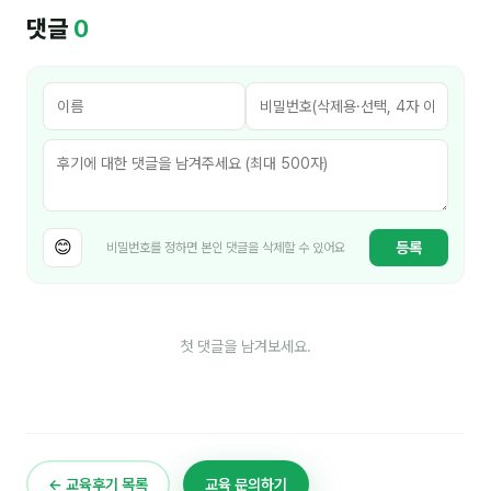
김종무
댓글
0
김지혜
김휘
노준영
Maria
민광동
😊
등록
비밀번호를 정하면 본인 댓글을 삭제할 수 있어요
박혜랑
안정미
첫 댓글을 남겨보세요.
오미영
윤석현
은종성
← 교육후기 목록
교육 문의하기