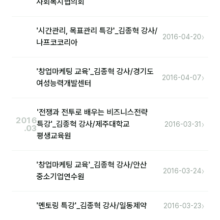
사회복지협의회
후기
'시간관리, 목표관리 특강'_김종혁 강사/
›
2016-04-20
나프코코리아
대면교육 후기
담당자·교육생 피드백
'창업마케팅 교육'_김종혁 강사/경기도
›
2016-04-07
여성능력개발센터
고객사 레퍼런스
온라인강의 수강 후기
'전쟁과 전투로 배우는 비즈니스전략
2016
›
특강'_김종혁 강사/제주대학교
2016-03-31
.03
AI입문
평생교육원
AI툴
'창업마케팅 교육'_김종혁 강사/안산
›
2016-03-24
중소기업연수원
전체 도구
미팅·보고
›
'멘토링 특강'_김종혁 강사/일동제약
2016-03-23
제안·영업