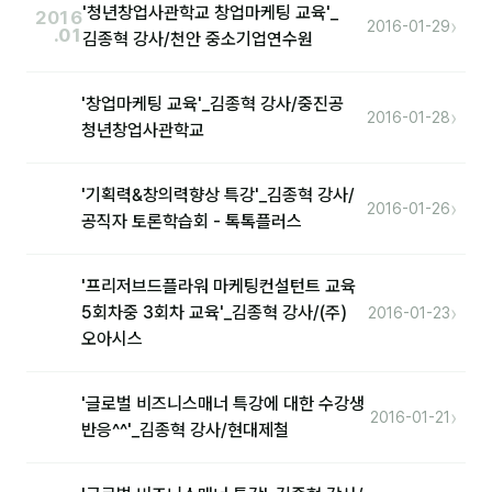
'청년창업사관학교 창업마케팅 교육'_
2016
›
2016-01-29
.01
김종혁 강사/천안 중소기업연수원
'창업마케팅 교육'_김종혁 강사/중진공
›
2016-01-28
청년창업사관학교
'기획력&창의력향상 특강'_김종혁 강사/
›
2016-01-26
공직자 토론학습회 - 톡톡플러스
'프리저브드플라워 마케팅컨설턴트 교육
›
5회차중 3회차 교육'_김종혁 강사/(주)
2016-01-23
오아시스
'글로벌 비즈니스매너 특강에 대한 수강생
›
2016-01-21
반응^^'_김종혁 강사/현대제철