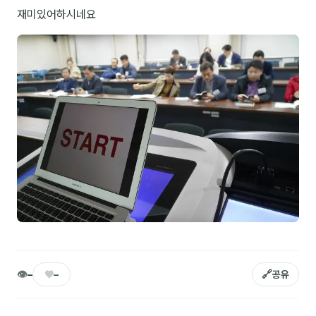
재미있어하시네요
NEW
온라인강의
📈 B2B 마케팅
3
🤖 AI 실무
2
🧭 기획·전략
1
강사
김종혁
구자룡
김경태
김소연
👁
♥
🔗
–
–
공유
김의중