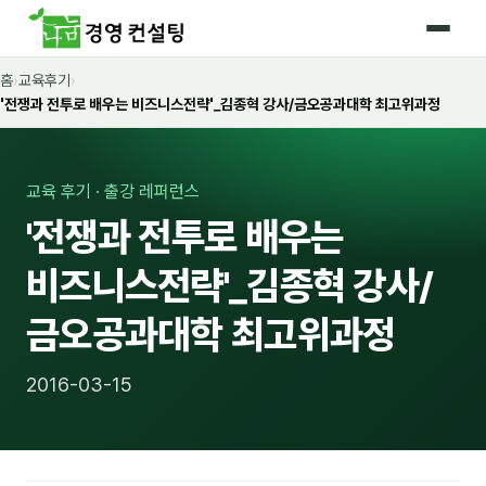
홈
›
교육후기
›
홈
'전쟁과 전투로 배우는 비즈니스전략'_김종혁 강사/금오공과대학 최고위과정
커리큘럼
🛡️ 법정 의무교육 4종
교육 후기 · 출강 레퍼런스
'전쟁과 전투로 배우는
🤖 AI · IT 교육
16
비즈니스전략'_김종혁 강사/
📈 마케팅 · 영업
18
금오공과대학 최고위과정
🤝 B2B 세일즈
13
💼 비즈니스 스킬
13
2016-03-15
🧭 경영전략 · 트렌드
8
🌏 글로벌 비즈니스
10