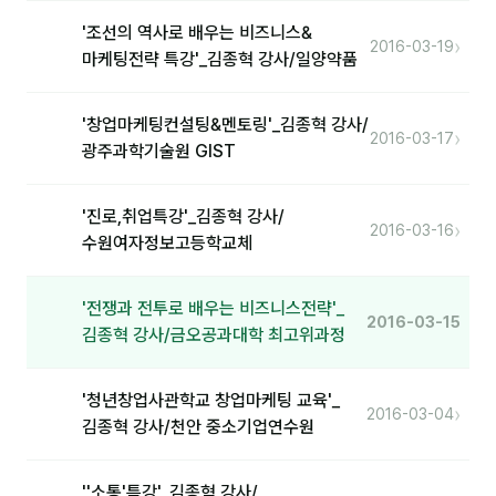
'조선의 역사로 배우는 비즈니스&
분석
›
2016-03-19
마케팅전략 특강'_김종혁 강사/일양약품
마케팅
'창업마케팅컨설팅&멘토링'_김종혁 강사/
재무·계약
›
2016-03-17
광주과학기술원 GIST
B2B 영업도구
'진로,취업특강'_김종혁 강사/
›
2016-03-16
일정
수원여자정보고등학교체
지식
'전쟁과 전투로 배우는 비즈니스전략'_
2016-03-15
김종혁 강사/금오공과대학 최고위과정
용어사전
트렌드 리포트
'청년창업사관학교 창업마케팅 교육'_
›
2016-03-04
김종혁 강사/천안 중소기업연수원
칼럼
''소통'특강'_김종혁 강사/