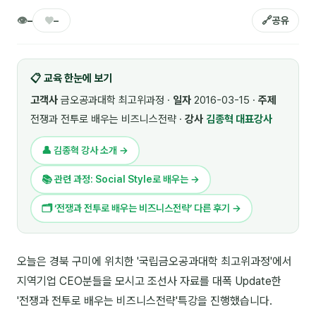
🎓 강사육성 · 교수법
👁
♥
🔗
4
–
–
공유
🏭 산업 특화
5
📋 교육 한눈에 보기
💻 IT · 디지털
8
고객사
금오공과대학 최고위과정 ·
일자
2016-03-15 ·
주제
🎬 영상 · 콘텐츠
4
전쟁과 전투로 배우는 비즈니스전략 ·
강사
김종혁 대표강사
📊 프레젠테이션 · 기획
11
👤 김종혁 강사 소개 →
🚀 창업 · 커리어
13
📚 관련 과정: Social Style로 배우는 →
🗣️ 외국어 강의
2
🗂 ‘전쟁과 전투로 배우는 비즈니스전략’ 다른 후기 →
👥 리더십 · 조직
14
오늘은 경북 구미에 위치한 '국립금오공과대학 최고위과정'에서
📚 인문학 · 교양
7
지역기업 CEO분들을 모시고 조선사 자료를 대폭 Update한
🤲 협력강사 과정
15
'전쟁과 전투로 배우는 비즈니스전략'특강을 진행했습니다.