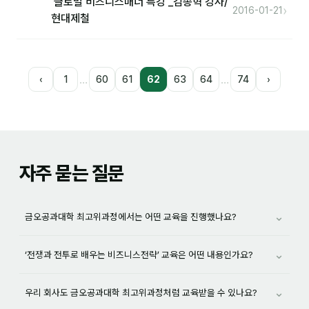
'글로벌 비즈니스매너 특강'_김종혁 강사/
›
2016-01-21
현대제철
…
…
‹
1
60
61
62
63
64
74
›
자주 묻는 질문
⌄
금오공과대학 최고위과정에서는 어떤 교육을 진행했나요?
⌄
‘전쟁과 전투로 배우는 비즈니스전략’ 교육은 어떤 내용인가요?
⌄
우리 회사도 금오공과대학 최고위과정처럼 교육받을 수 있나요?