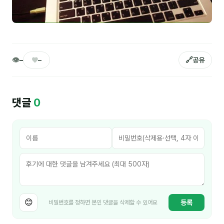
김종무
김지혜
김휘
👁
♥
🔗
–
–
공유
노준영
Maria
댓글
0
민광동
박혜랑
안정미
오미영
윤석현
😊
등록
비밀번호를 정하면 본인 댓글을 삭제할 수 있어요
은종성