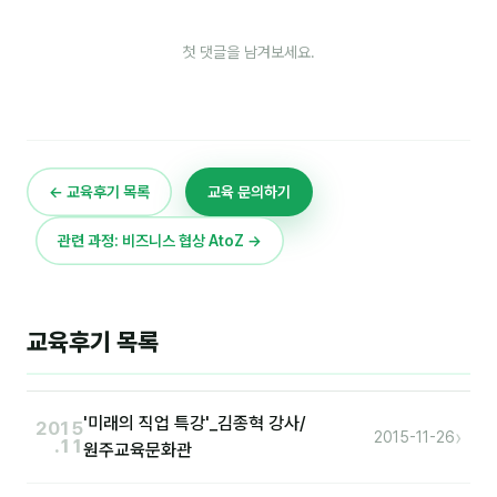
이상미
이미루
첫 댓글을 남겨보세요.
이옥겸
이인우
임아라
← 교육후기 목록
교육 문의하기
전승빈
관련 과정: 비즈니스 협상 AtoZ →
정일영
조안나
교육후기 목록
조은아
진나하
'미래의 직업 특강'_김종혁 강사/
2015
›
2015-11-26
.11
원주교육문화관
최지혜
홍은표