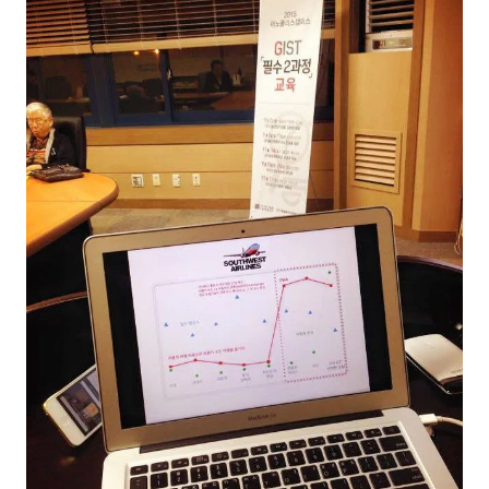
NEW
온라인강의
📈 B2B 마케팅
3
🤖 AI 실무
2
🧭 기획·전략
1
강사
김종혁
구자룡
김경태
김소연
김의중