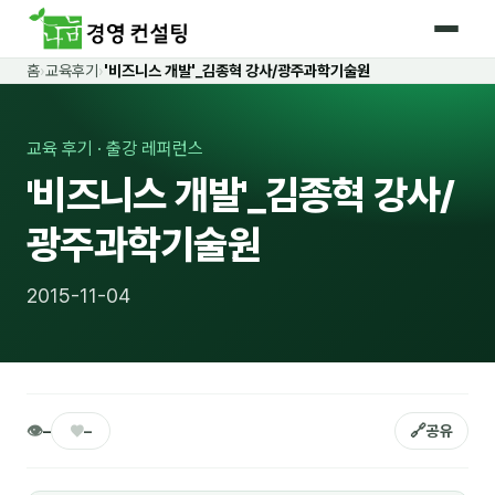
홈
›
교육후기
›
'비즈니스 개발'_김종혁 강사/광주과학기술원
홈
커리큘럼
교육 후기 · 출강 레퍼런스
'비즈니스 개발'_김종혁 강사/
🛡️ 법정 의무교육 4종
광주과학기술원
🤖 AI · IT 교육
17
📈 마케팅 · 영업
18
2015-11-04
🤝 B2B 세일즈
13
💼 비즈니스 스킬
13
🧭 경영전략 · 트렌드
8
👁
♥
🔗
–
–
공유
🌏 글로벌 비즈니스
10