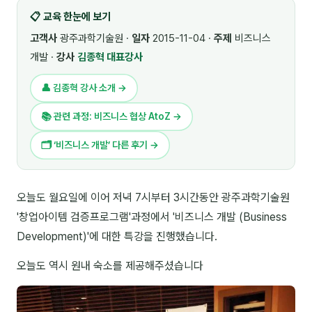
📋 교육 한눈에 보기
🎓 강사육성 · 교수법
4
고객사
광주과학기술원 ·
일자
2015-11-04 ·
주제
비즈니스
🏭 산업 특화
5
개발 ·
강사
김종혁 대표강사
💻 IT · 디지털
8
👤 김종혁 강사 소개 →
🎬 영상 · 콘텐츠
4
📚 관련 과정: 비즈니스 협상 AtoZ →
📊 프레젠테이션 · 기획
11
🗂 ‘비즈니스 개발’ 다른 후기 →
🚀 창업 · 커리어
13
오늘도 월요일에 이어 저녁 7시부터 3시간동안 광주과학기술원
🗣️ 외국어 강의
2
'창업아이템 검증프로그램'과정에서 '비즈니스 개발 (Business
👥 리더십 · 조직
14
Development)'에 대한 특강을 진행했습니다.
📚 인문학 · 교양
오늘도 역시 원내 숙소를 제공해주셨습니다
7
🤲 협력강사 과정
15