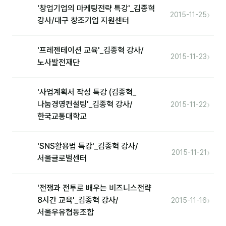
'창업기업의 마케팅전략 특강'_김종혁
›
2015-11-25
강사/대구 창조기업 지원센터
후기
대면교육 후기
'프레젠테이션 교육'_김종혁 강사/
›
2015-11-23
노사발전재단
담당자·교육생 피드백
고객사 레퍼런스
'사업계획서 작성 특강 (김종혁_
›
나눔경영컨설팅'_김종혁 강사/
2015-11-22
온라인강의 수강 후기
한국교통대학교
AI입문
'SNS활용법 특강'_김종혁 강사/
›
2015-11-21
서울글로벌센터
AI툴
전체 도구
'전쟁과 전투로 배우는 비즈니스전략
›
8시간 교육'_김종혁 강사/
2015-11-16
미팅·보고
서울우유협동조합
제안·영업