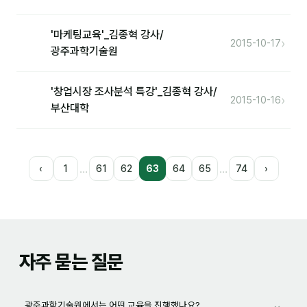
'마케팅교육'_김종혁 강사/
›
2015-10-17
광주과학기술원
'창업시장 조사분석 특강'_김종혁 강사/
›
2015-10-16
부산대학
…
…
‹
1
61
62
63
64
65
74
›
자주 묻는 질문
⌄
광주과학기술원에서는 어떤 교육을 진행했나요?