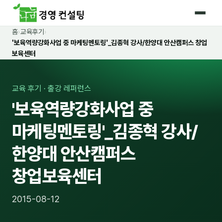
홈
›
교육후기
›
홈
'보육역량강화사업 중 마케팅멘토링'_김종혁 강사/한양대 안산캠퍼스 창업
보육센터
커리큘럼
🛡️ 법정 의무교육 4종
교육 후기 · 출강 레퍼런스
'보육역량강화사업 중
🤖 AI · IT 교육
18
마케팅멘토링'_김종혁 강사/
📈 마케팅 · 영업
19
한양대 안산캠퍼스
🤝 B2B 세일즈
13
창업보육센터
💼 비즈니스 스킬
13
🧭 경영전략 · 트렌드
8
2015-08-12
🌏 글로벌 비즈니스
10