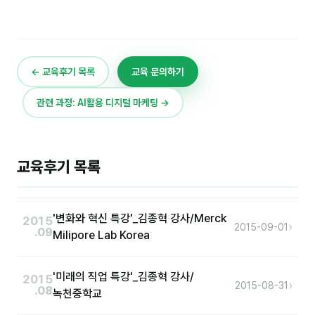
이상미
이미루
이옥겸
← 교육후기 목록
교육 문의하기
이인우
관련 과정: AI활용 디지털 마케팅 →
임아라
전승빈
교육후기 목록
정일영
조안나
'변화와 혁신 특강'_김종혁 강사/Merck
2015
›
2015-09-01
조은아
.09
Milipore Lab Korea
진나하
'미래의 직업 특강'_김종혁 강사/
2015
›
최지혜
2015-08-31
.08
녹천중학교
홍은표