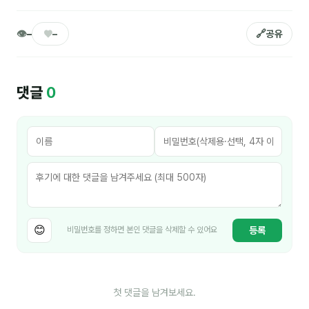
김종무
👁
♥
🔗
–
–
공유
김지혜
김휘
댓글
0
노준영
Maria
민광동
박혜랑
안정미
😊
오미영
등록
비밀번호를 정하면 본인 댓글을 삭제할 수 있어요
윤석현
은종성
첫 댓글을 남겨보세요.