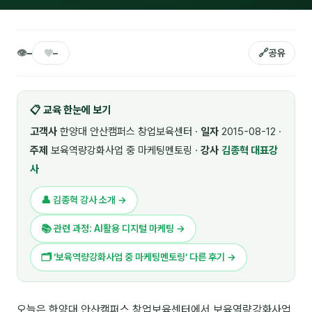
🎓 강사육성 · 교수법
4
🏭 산업 특화
5
👁
♥
🔗
–
–
공유
💻 IT · 디지털
8
📋 교육 한눈에 보기
🎬 영상 · 콘텐츠
4
고객사
한양대 안산캠퍼스 창업보육센터 ·
일자
2015-08-12 ·
📊 프레젠테이션 · 기획
11
주제
보육역량강화사업 중 마케팅멘토링 ·
강사
김종혁 대표강
사
🚀 창업 · 커리어
13
👤 김종혁 강사 소개 →
🗣️ 외국어 강의
2
📚 관련 과정: AI활용 디지털 마케팅 →
👥 리더십 · 조직
14
🗂 ‘보육역량강화사업 중 마케팅멘토링’ 다른 후기 →
📚 인문학 · 교양
7
🤲 협력강사 과정
15
오늘은 한양대 안산캠퍼스 창업보육센터에서 보육역량강화사업