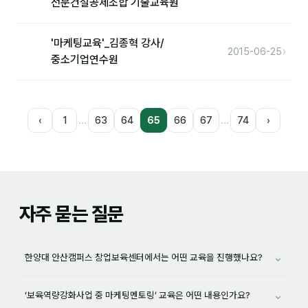
전문건설공제조합 기술교육원
'마케팅교육'_김종혁 강사/
›
2015-06-25
중소기업연수원
…
…
‹
1
63
64
65
66
67
74
›
자주 묻는 질문
⌄
한양대 안산캠퍼스 창업보육센터에서는 어떤 교육을 진행했나요?
⌄
‘보육역량강화사업 중 마케팅멘토링’ 교육은 어떤 내용인가요?