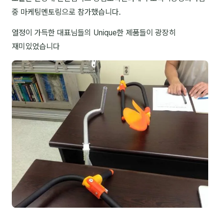
중 마케팅멘토링으로 참가했습니다.
NEW
온라인강의
열정이 가득한 대표님들의 Unique한 제품들이 광장히
📈 B2B 마케팅
3
재미있었습니다
🤖 AI 실무
2
🧭 기획·전략
1
강사
김종혁
구자룡
김경태
김소연
김의중