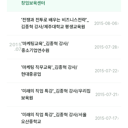
커뮤니티
창업보육센터
토크
'전쟁과 전투로 배우는 비즈니스전략'_
›
2015-08-06
문서자료실
김종혁 강사/제주대학교 평생교육원
영상자료실
'마케팅교육'_김종혁 강사/
2015
›
AI 웹앱
2015-07-28
.07
중소기업연수원
등급 · 포인트
'마케팅 직무교육'_김종혁 강사/
›
2015-07-22
현대중공업
문의
💰 교육 견적 계산기
'미래의 직업 특강'_김종혁 강사/우리집
›
2015-07-21
1:1 문의
보육원
공지사항
'미래의 직업 특강'_김종혁 강사/서울
›
2015-07-17
자주 묻는 질문
오산중학교