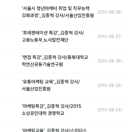
'서울시 청년마케터 취업 및 직무능력
›
2015-08-28
강화과정'_김종혁 강사/서울산업진흥원
후기
대면교육 후기
'프레젠테이션 특강'_김종혁 강사/
›
2015-08-27
담당자·교육생 피드백
고용노동부,노사발전재단
고객사 레퍼런스
'면접 특강'_김종혁 강사/충북대학교
›
2015-08-26
온라인강의 수강 후기
학연산공동기술연구원
AI입문
'유통마케팅 교육'_김종혁 강사/
›
2015-08-25
서울산업진흥원
AI툴
'마케팅특강'_김종혁 강사/2015
전체 도구
›
2015-08-24
소상공인대학 경영학교
미팅·보고
'마케팅교육'_김종혁 강사/스미더스
제안·영업