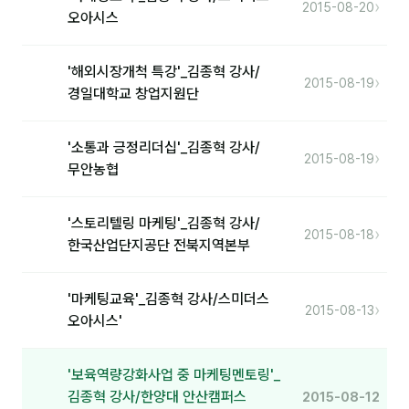
›
2015-08-20
오아시스
분석
마케팅
'해외시장개척 특강'_김종혁 강사/
›
2015-08-19
경일대학교 창업지원단
재무·계약
B2B 영업도구
'소통과 긍정리더십'_김종혁 강사/
›
2015-08-19
무안농협
일정
'스토리텔링 마케팅'_김종혁 강사/
›
2015-08-18
지식
한국산업단지공단 전북지역본부
용어사전
'마케팅교육'_김종혁 강사/스미더스
›
2015-08-13
트렌드 리포트
오아시스'
칼럼
'보육역량강화사업 중 마케팅멘토링'_
김종혁 강사/한양대 안산캠퍼스
2015-08-12