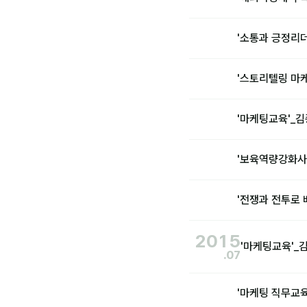
'소통과 긍정리
'스토리텔링 마
'마케팅교육'_
'보육역량강화사
'전쟁과 전투로
2015
'마케팅교육'_
.07
'마케팅 직무교