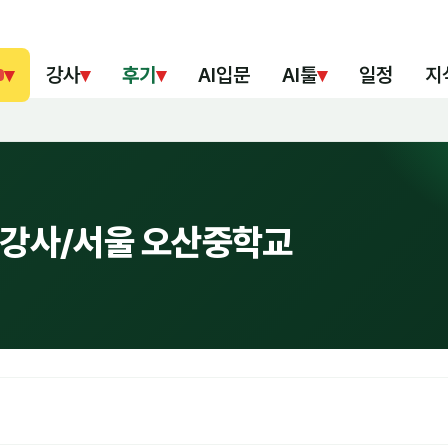
▾
강사
▾
후기
▾
AI입문
AI툴
▾
일정
지
혁 강사/서울 오산중학교