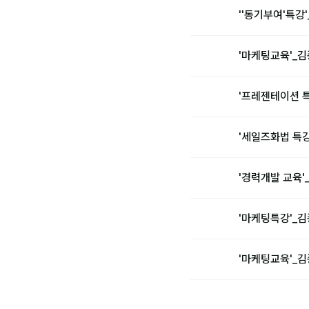
''동기부여'특
'마케팅교육'_
'프레젠테이션 
'세일즈화법 특
'경력개발 교육
'마케팅특강'_
'마케팅교육'_