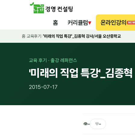
홈
커리큘럼
▾
온라인강의
NEW
홈
›
교육후기
›
'미래의 직업 특강'_김종혁 강사/서울 오산중학교
교육 후기 · 출강 레퍼런스
'미래의 직업 특강'_김종
2015-07-17
👁
♥
–
–