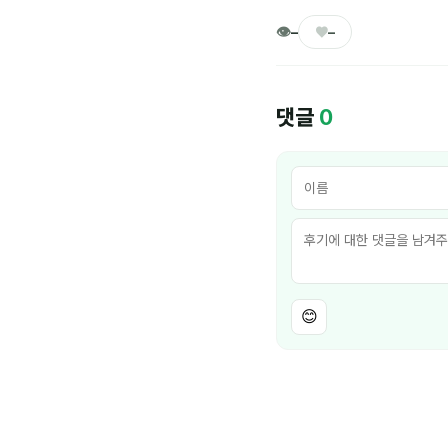
👁
♥
–
–
댓글
0
😊