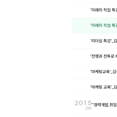
'미래의 직업 특
'미래의 직업 특
'리더십 특강'
'전쟁과 전투로
'마케팅교육'_
'마케팅 교육'
2015
''경력개발,취
.06