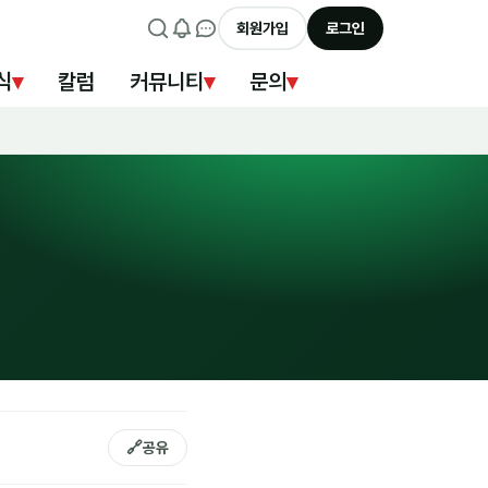
회원가입
로그인
식
▾
칼럼
커뮤니티
▾
문의
▾
🔗
공유