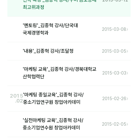
커뮤니티
최고위과정
토크
'멘토링'_김종혁 강사/단국대
문서자료실
›
2015-03-08
국제경영학과
영상자료실
›
'내용'_김종혁 강사/조달청
AI 웹앱
2015-03-05
등급 · 포인트
'마케팅 교육'_김종혁 강사/경북대학교
›
2015-03-03
산학협력단
문의
1:1 문의
'마케팅 종일교육'_김종혁 강사/
2015
›
2015-02-26
.02
중소기업연구원 창업아카데미
공지사항
자주 묻는 질문
'실전마케팅 교육'_김종혁 강사/
›
2015-02-05
중소기업연수원 창업아카데미