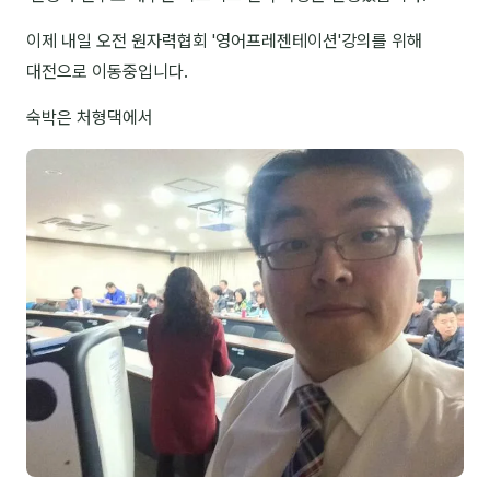
NEW
온라인강의
이제 내일 오전 원자력협회 '영어프레젠테이션'강의를 위해
대전으로 이동중입니다.
📈 B2B 마케팅
3
숙박은 처형댁에서
🤖 AI 실무
2
🧭 기획·전략
1
강사
김종혁
구자룡
김경태
김소연
김의중