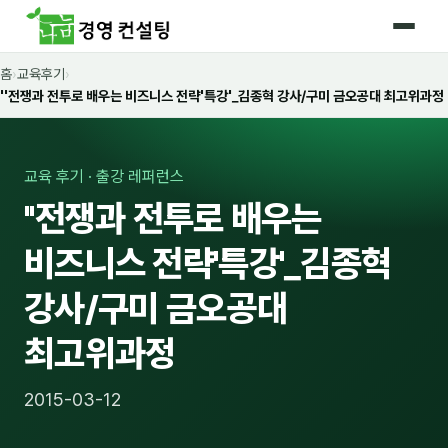
홈
›
교육후기
›
홈
''전쟁과 전투로 배우는 비즈니스 전략'특강'_김종혁 강사/구미 금오공대 최고위과정
커리큘럼
🛡️ 법정 의무교육 4종
교육 후기 · 출강 레퍼런스
''전쟁과 전투로 배우는
🤖 AI · IT 교육
17
비즈니스 전략'특강'_김종혁
📈 마케팅 · 영업
18
강사/구미 금오공대
🤝 B2B 세일즈
13
최고위과정
💼 비즈니스 스킬
13
🧭 경영전략 · 트렌드
8
2015-03-12
🌏 글로벌 비즈니스
10