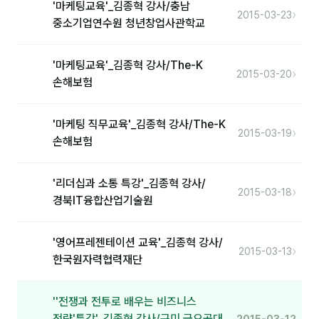
'마케팅교육'_김종혁 강사/충남
›
2015-03-23
중소기업연수원 청년창업사관학교
분석
마케팅
'마케팅교육'_김종혁 강사/The-K
›
2015-03-20
손해보험
재무·계약
B2B 영업도구
'마케팅 직무교육'_김종혁 강사/The-K
›
2015-03-19
손해보험
일정
'리더십과 소통 특강'_김종혁 강사/
지식
›
2015-03-18
경북IT융합산업기술원
용어사전
'영어프레젠테이션 교육'_김종혁 강사/
트렌드 리포트
›
2015-03-13
한국원자력협력재단
칼럼
''전쟁과 전투로 배우는 비즈니스
전략'특강'_김종혁 강사/구미 금오공대
2015-03-12