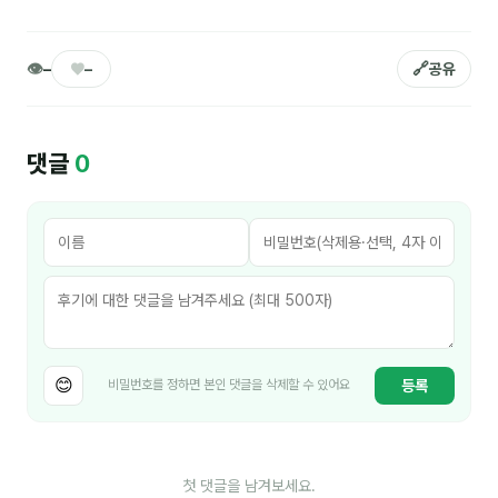
김종무
김지혜
👁
♥
🔗
–
–
공유
김휘
노준영
댓글
0
Maria
민광동
박혜랑
안정미
오미영
😊
등록
비밀번호를 정하면 본인 댓글을 삭제할 수 있어요
윤석현
은종성
첫 댓글을 남겨보세요.