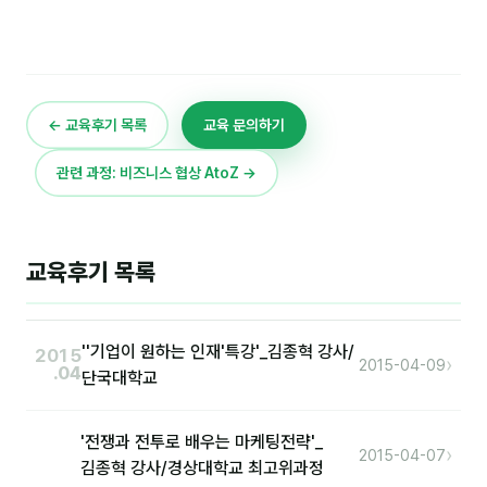
이상미
이미루
이옥겸
← 교육후기 목록
교육 문의하기
이인우
관련 과정: 비즈니스 협상 AtoZ →
임아라
전승빈
교육후기 목록
정일영
조안나
''기업이 원하는 인재'특강'_김종혁 강사/
조은아
2015
›
2015-04-09
.04
단국대학교
진나하
'전쟁과 전투로 배우는 마케팅전략'_
최지혜
›
2015-04-07
김종혁 강사/경상대학교 최고위과정
홍은표