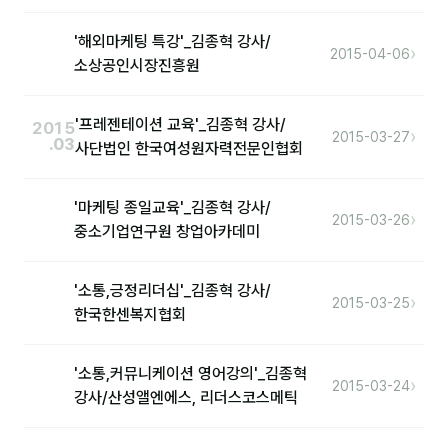
'해외마케팅 특강'_김종혁 강사/
›
2015-04-06
후기
소상공인시장진흥원
대면교육 후기
'프레젠테이션 교육'_김종혁 강사/
2015
담당자·교육생 피드백
›
2015-03-27
.03
사단법인 한국여성원자력전문인협회
고객사 레퍼런스
'마케팅 종일교육'_김종혁 강사/
온라인강의 수강 후기
›
2015-03-26
중소기업연구원 창업아카데미
AI입문
'소통,긍정리더십'_김종혁 강사/
›
2015-03-25
한국한센복지협회
AI툴
전체 도구
'소통,커뮤니케이션 영어강의'_김종혁
›
2015-03-24
강사/산성앨엔에스, 리더스코스메틱
미팅·보고
제안·영업