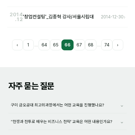
2014
›
'창업컨설팅'_김종혁 강사/서울시립대
2014-12-30
.12
…
…
‹
1
64
65
66
67
68
74
›
자주 묻는 질문
⌄
구미 금오공대 최고위과정에서는 어떤 교육을 진행했나요?
⌄
‘'전쟁과 전투로 배우는 비즈니스 전략’ 교육은 어떤 내용인가요?