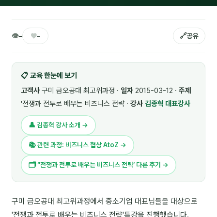
🎓 강사육성 · 교수법
4
🏭 산업 특화
5
👁
♥
🔗
–
–
공유
💻 IT · 디지털
8
📋 교육 한눈에 보기
🎬 영상 · 콘텐츠
4
고객사
구미 금오공대 최고위과정 ·
일자
2015-03-12 ·
주제
📊 프레젠테이션 · 기획
11
'전쟁과 전투로 배우는 비즈니스 전략 ·
강사
김종혁 대표강사
🚀 창업 · 커리어
13
👤 김종혁 강사 소개 →
🗣️ 외국어 강의
2
📚 관련 과정: 비즈니스 협상 AtoZ →
👥 리더십 · 조직
14
🗂 ‘'전쟁과 전투로 배우는 비즈니스 전략’ 다른 후기 →
📚 인문학 · 교양
7
구미 금오공대 최고위과정에서 중소기업 대표님들을 대상으로
🤲 협력강사 과정
15
'전쟁과 전투로 배우는 비즈니스 전략'특강을 진행했습니다.