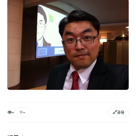
NEW
온라인강의
📈 B2B 마케팅
3
🤖 AI 실무
2
🧭 기획·전략
1
강사
김종혁
구자룡
김경태
👁
♥
🔗
–
–
공유
김소연
김의중