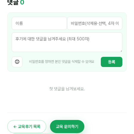
댓글
0
김종무
김지혜
김휘
노준영
Maria
😊
등록
비밀번호를 정하면 본인 댓글을 삭제할 수 있어요
민광동
박혜랑
안정미
첫 댓글을 남겨보세요.
오미영
윤석현
은종성
← 교육후기 목록
교육 문의하기