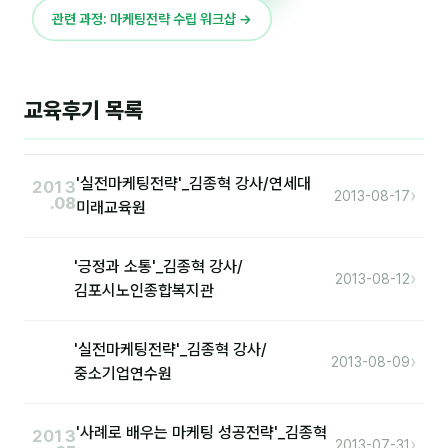
이상미
관련 과정: 마케팅전략 수립 워크샵 →
이미루
이옥겸
교육후기 목록
이인우
임아라
'실전마케팅전략'_김종혁 강사/연세대
2013
›
2013-08-17
.08
전승빈
미래교육원
정일영
'긍정과 소통'_김종혁 강사/
›
2013-08-12
조안나
김포시노인종합복지관
조은아
'실전마케팅전략'_김종혁 강사/
›
2013-08-09
진나하
중소기업연수원
최지혜
'사례로 배우는 마케팅 성공전략'_김종혁
2013
›
2013-07-31
홍은표