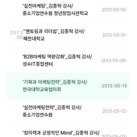
'실전마케팅'_김종혁 강사/
›
2013-06-16
분석
중소기업연수원 청년창업사관학교
마케팅
''멘토링과 리더쉽'_김종혁 강사/
2013
›
재무·계약
2013-05-31
.05
혜천대학교
B2B 영업도구
'B2B마케팅 역량강화'_김종혁 강사/
›
2013-05-28
성수IT종합센터
일정
지식
'기획과 마케팅전략'_김종혁 강사/
2013-05-15
한국대학교육협의회
용어사전
트렌드 리포트
'실전마케팅전략'_김종혁 강사/
›
2013-05-13
중소기업연수원
칼럼
'창의력과 긍정적인 Mind'_김종혁 강사/
›
2013-05-03