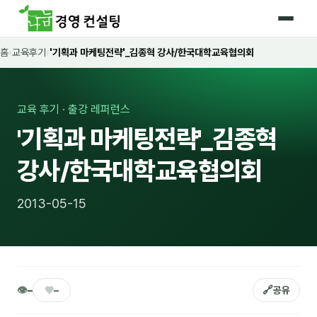
홈
›
교육후기
›
'기획과 마케팅전략'_김종혁 강사/한국대학교육협의회
홈
커리큘럼
교육 후기 · 출강 레퍼런스
🛡️ 법정 의무교육 4종
'기획과 마케팅전략'_김종혁
🤖 AI · IT 교육
17
강사/한국대학교육협의회
📈 마케팅 · 영업
18
2013-05-15
🤝 B2B 세일즈
13
💼 비즈니스 스킬
13
🧭 경영전략 · 트렌드
8
👁
♥
🔗
–
–
공유
🌏 글로벌 비즈니스
10