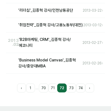
›
'리더십'_김종혁 강사/인천남동공단
2013-03-22
›
'취업전략'_김종혁 강사/고용노동부(대전)
2013-03-12
'B2B마케팅, CRM'_김종혁 강사/
2013
›
2013-02-27
.02
에코니티
'Business Model Canvas'_김종혁
›
2013-02-26
강사/중앙대MBA
…
‹
1
70
71
72
73
74
›