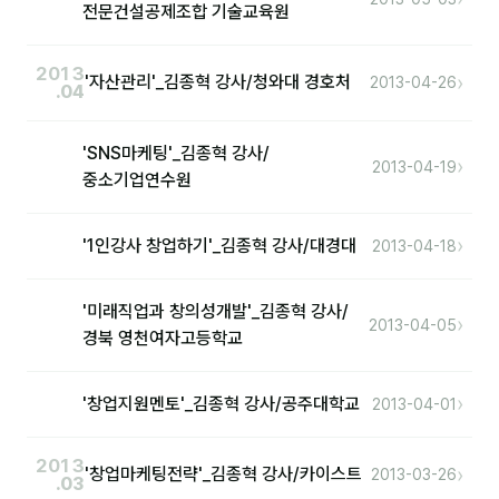
커뮤니티
전문건설공제조합 기술교육원
토크
2013
›
'자산관리'_김종혁 강사/청와대 경호처
2013-04-26
.04
문서자료실
영상자료실
'SNS마케팅'_김종혁 강사/
›
2013-04-19
중소기업연수원
AI 웹앱
등급 · 포인트
›
'1인강사 창업하기'_김종혁 강사/대경대
2013-04-18
문의
'미래직업과 창의성개발'_김종혁 강사/
›
2013-04-05
1:1 문의
경북 영천여자고등학교
공지사항
›
'창업지원멘토'_김종혁 강사/공주대학교
2013-04-01
자주 묻는 질문
2013
›
'창업마케팅전략'_김종혁 강사/카이스트
2013-03-26
.03