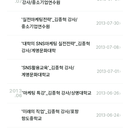
.07
강사/중소기업연수원
후기
'실전마케팅전략'_김종혁 강사/
›
2013-07-30
중소기업연수원
대면교육 후기
담당자·교육생 피드백
'대학의 SNS마케팅 실전전략'_김종혁
›
2013-07-08
강사/계명문화대학
고객사 레퍼런스
온라인강의 수강 후기
'SNS활용교육'_김종혁 강사/
›
2013-07-01
계명문화대학교
AI입문
2013
›
'마케팅 특강'_김종혁 강사/상명대학교
2013-06-26
AI툴
.06
전체 도구
'미래의 직업'_김종혁 강사/포항
›
2013-06-24
미팅·보고
항도중학교
제안·영업