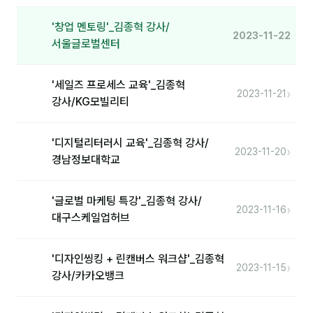
'창업 멘토링'_김종혁 강사/
2023-11-22
서울글로벌센터
'세일즈 프로세스 교육'_김종혁
›
2023-11-21
강사/KG모빌리티
'디지털리터러시 교육'_김종혁 강사/
›
2023-11-20
경남정보대학교
'글로벌 마케팅 특강'_김종혁 강사/
›
2023-11-16
대구스케일업허브
'디자인씽킹 + 린캔버스 워크샵'_김종혁
›
2023-11-15
강사/카카오뱅크