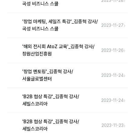
›
2023-11-28
커뮤니티
곡성 비즈니스 스쿨
토크
'창업 마케팅, 세일즈 특강'_김종혁 강사/
›
문서자료실
2023-11-27
곡성 비즈니스 스쿨
영상자료실
'해외 전시회 AtoZ 교육'_김종혁 강사/
›
AI 웹앱
2023-11-26
창원산업진흥원
등급 · 포인트
'창업 멘토링'_김종혁 강사/
›
2023-11-24
서울글로벌센터
문의
💰 교육 견적 계산기
'B2B 협상 특강'_김종혁 강사/
›
2023-11-24
1:1 문의
세빌스코리아
공지사항
'B2B 협상 특강'_김종혁 강사/
›
2023-11-23
자주 묻는 질문
세빌스코리아