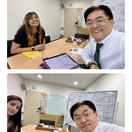
NEW
온라인강의
📈 B2B 마케팅
3
🤖 AI 실무
2
🧭 기획·전략
1
강사
김종혁
구자룡
김경태
김소연
김의중