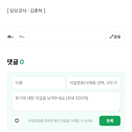
이상미
[ 담당강사 : 김종혁 ]
이미루
이옥겸
👁
♥
🔗
이인우
–
–
공유
임아라
댓글
전승빈
0
정일영
조안나
조은아
진나하
최지혜
😊
등록
비밀번호를 정하면 본인 댓글을 삭제할 수 있어요
홍은표