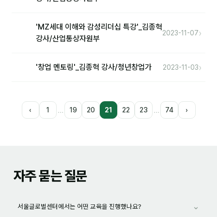
'MZ세대 이해와 감성리더십 특강'_김종혁
›
2023-11-07
강사/산업통상자원부
›
'창업 멘토링'_김종혁 강사/청년창업가
2023-11-03
…
…
‹
1
19
20
21
22
23
74
›
자주 묻는 질문
⌄
서울글로벌센터에서는 어떤 교육을 진행했나요?