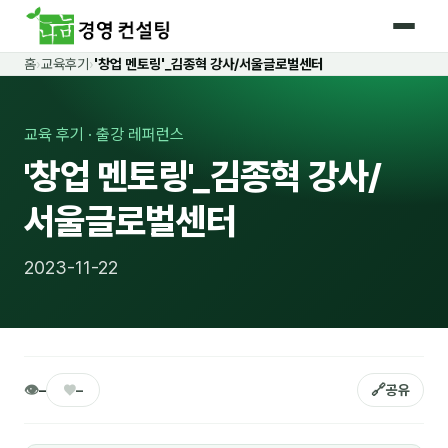
홈
›
교육후기
›
'창업 멘토링'_김종혁 강사/서울글로벌센터
홈
커리큘럼
교육 후기 · 출강 레퍼런스
'창업 멘토링'_김종혁 강사/
🛡️ 법정 의무교육 4종
서울글로벌센터
🤖 AI · IT 교육
18
📈 마케팅 · 영업
19
2023-11-22
🤝 B2B 세일즈
13
💼 비즈니스 스킬
13
🧭 경영전략 · 트렌드
8
👁
♥
🔗
–
–
공유
🌏 글로벌 비즈니스
10