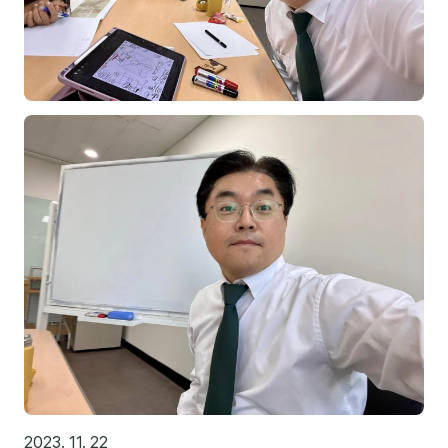
김종무
김지혜
김휘
노준영
Maria
민광동
박혜랑
안정미
오미영
윤석현
은종성
2023. 11. 22