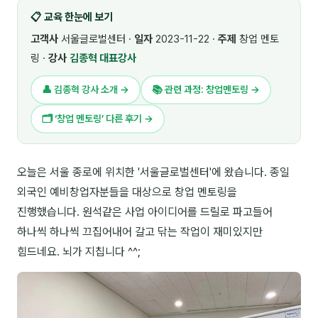
📋 교육 한눈에 보기
🎓 강사육성 · 교수법
4
고객사
서울글로벌센터 ·
일자
2023-11-22 ·
주제
창업 멘토
🏭 산업 특화
5
링 ·
강사
김종혁 대표강사
💻 IT · 디지털
8
👤 김종혁 강사 소개 →
📚 관련 과정: 창업멘토링 →
🎬 영상 · 콘텐츠
4
🗂 ‘창업 멘토링’ 다른 후기 →
📊 프레젠테이션 · 기획
11
오늘은 서울 종로에 위치한 '서울글로벌센터'에 왔습니다. 종일
🚀 창업 · 커리어
13
외국인 예비창업자분들을 대상으로 창업 멘토링을
🗣️ 외국어 강의
2
진행했습니다. 원석같은 사업 아이디어를 드릴로 파고들어
하나씩 하나씩 끄집어내어 갈고 닦는 작업이 재미있지만
👥 리더십 · 조직
14
힘드네요. 뇌가 지칩니다 ^^;
📚 인문학 · 교양
7
🤲 협력강사 과정
15