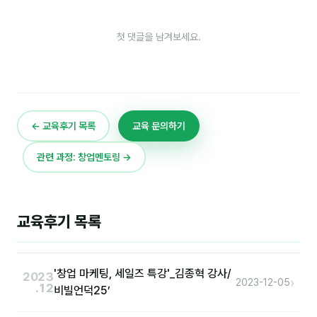
첫 댓글을 남겨보세요.
후기
대면교육 후기
담당자·교육생 피드백
고객사 레퍼런스
← 교육후기 목록
교육 문의하기
온라인강의 수강 후기
관련 과정: 창업멘토링 →
AI입문
교육후기 목록
AI툴
전체 도구
'창업 마케팅, 세일즈 특강'_김종혁 강사/
2023
›
2023-12-05
미팅·보고
.12
비빌언덕25’
제안·영업