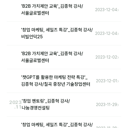
'B2B 가치제안 교육'_김종혁 강사/
›
분석
2023-12-04
서울글로벌센터
마케팅
'창업 마케팅, 세일즈 특강'_김종혁 강사/
›
재무·계약
2023-12-04
비빌언덕25
B2B 영업도구
'B2B 가치제안 교육'_김종혁 강사/
›
2023-12-02
일정
서울글로벌센터
지식
'챗GPT를 활용한 마케팅 전략 특강'_
›
2023-12-01
김종혁 강사/칠곡 중장년 기술창업센터
용어사전
트렌드 리포트
'창업 멘토링'_김종혁 강사/
2023
›
2023-11-29
.11
나눔경영컨설팅
칼럼
'창업 마케팅, 세일즈 특강'_김종혁 강사/