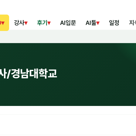
▾
강사
▾
후기
▾
AI입문
AI툴
▾
일정
지
강사/경남대학교