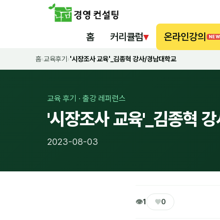
홈
커리큘럼
▾
온라인강의
NEW
홈
›
교육후기
›
'시장조사 교육'_김종혁 강사/경남대학교
교육 후기 · 출강 레퍼런스
'시장조사 교육'_김종혁 
2023-08-03
👁
♥
1
0