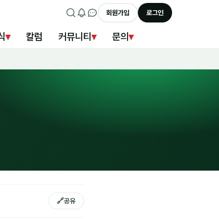
회원가입
로그인
식
▾
칼럼
커뮤니티
▾
문의
▾
🔗
공유