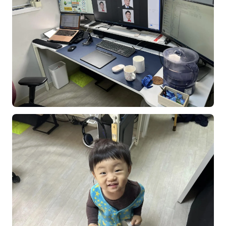
NEW
온라인강의
📈 B2B 마케팅
3
🤖 AI 실무
2
🧭 기획·전략
1
강사
김종혁
구자룡
김경태
김소연
김의중