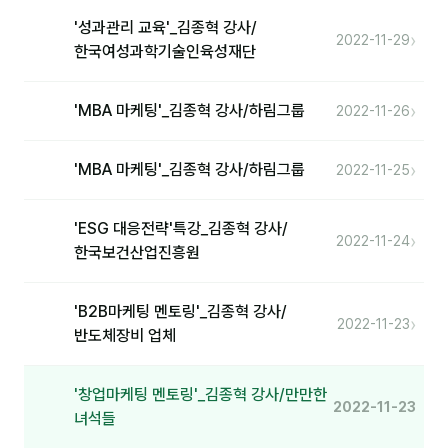
커뮤니티
'성과관리 교육'_김종혁 강사/
›
2022-11-29
토크
한국여성과학기술인육성재단
문서자료실
›
'MBA 마케팅'_김종혁 강사/하림그룹
2022-11-26
영상자료실
AI 웹앱
›
'MBA 마케팅'_김종혁 강사/하림그룹
2022-11-25
등급 · 포인트
'ESG 대응전략'특강_김종혁 강사/
›
2022-11-24
한국보건산업진흥원
문의
1:1 문의
'B2B마케팅 멘토링'_김종혁 강사/
›
2022-11-23
반도체장비 업체
공지사항
자주 묻는 질문
'창업마케팅 멘토링'_김종혁 강사/만만한
2022-11-23
녀석들