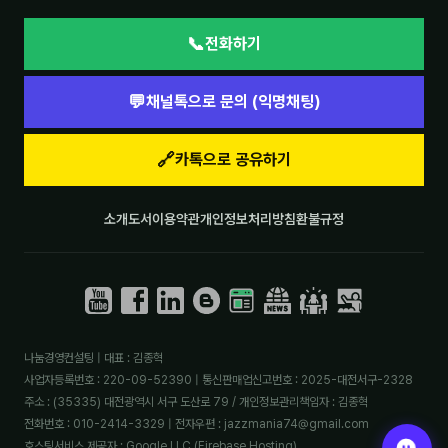
📞
전화하기
💬
채널톡으로 문의 (익명채팅)
🔗
카톡으로 공유하기
소개
도서
이용약관
개인정보처리방침
환불규정
나눔경영컨설팅 | 대표 : 김종혁
사업자등록번호 : 220-09-52390 | 통신판매업신고번호 : 2025-대전서구-2328
주소 : (35335) 대전광역시 서구 도산로 79 / 개인정보관리책임자 : 김종혁
전화번호 : 010-2414-3329 | 전자우편 : jazzmania74@gmail.com
호스팅서비스 제공자 : Google LLC (Firebase Hosting)