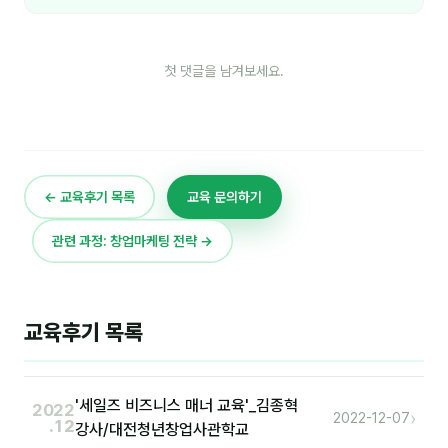
후기
첫 댓글을 남겨보세요.
대면교육 후기
담당자·교육생 피드백
고객사 레퍼런스
← 교육후기 목록
교육 문의하기
온라인강의 수강 후기
관련 과정: 창업마케팅 전략 →
AI입문
AI툴
교육후기 목록
전체 도구
미팅·보고
'세일즈 비즈니스 매너 교육'_김종혁
2022
›
2022-12-07
.12
강사/대전청년창업사관학교
제안·영업