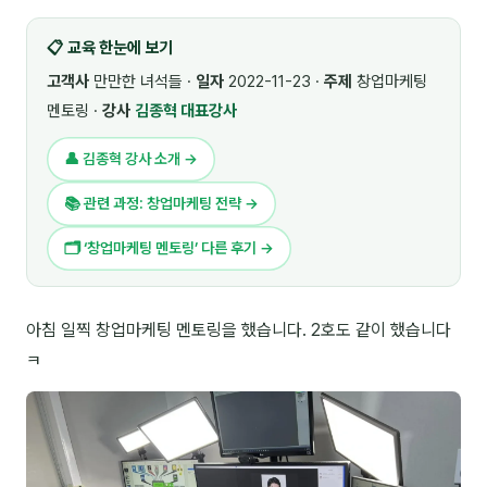
🎓 강사육성 · 교수법
4
📋 교육 한눈에 보기
🏭 산업 특화
5
고객사
만만한 녀석들 ·
일자
2022-11-23 ·
주제
창업마케팅
멘토링 ·
강사
김종혁 대표강사
💻 IT · 디지털
8
👤 김종혁 강사 소개 →
🎬 영상 · 콘텐츠
4
📚 관련 과정: 창업마케팅 전략 →
📊 프레젠테이션 · 기획
11
🗂 ‘창업마케팅 멘토링’ 다른 후기 →
🚀 창업 · 커리어
13
🗣️ 외국어 강의
2
아침 일찍 창업마케팅 멘토링을 했습니다. 2호도 같이 했습니다
ㅋ
👥 리더십 · 조직
14
📚 인문학 · 교양
7
🤲 협력강사 과정
15