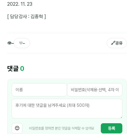
이상미
2022. 11. 23
이미루
[ 담당강사 : 김종혁 ]
이옥겸
이인우
👁
♥
🔗
–
–
공유
임아라
전승빈
댓글
0
정일영
조안나
조은아
진나하
최지혜
😊
등록
비밀번호를 정하면 본인 댓글을 삭제할 수 있어요
홍은표