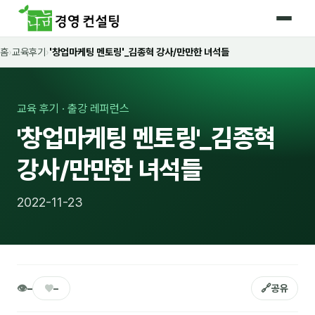
홈
›
교육후기
›
'창업마케팅 멘토링'_김종혁 강사/만만한 녀석들
홈
커리큘럼
교육 후기 · 출강 레퍼런스
🛡️ 법정 의무교육 4종
'창업마케팅 멘토링'_김종혁
🤖 AI · IT 교육
17
강사/만만한 녀석들
📈 마케팅 · 영업
18
2022-11-23
🤝 B2B 세일즈
13
💼 비즈니스 스킬
13
🧭 경영전략 · 트렌드
8
👁
♥
🔗
–
–
공유
🌏 글로벌 비즈니스
10