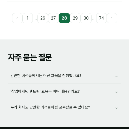
…
…
‹
1
26
27
28
29
30
74
›
자주 묻는 질문
⌄
만만한 녀석들에서는 어떤 교육을 진행했나요?
⌄
‘창업마케팅 멘토링’ 교육은 어떤 내용인가요?
⌄
우리 회사도 만만한 녀석들처럼 교육받을 수 있나요?