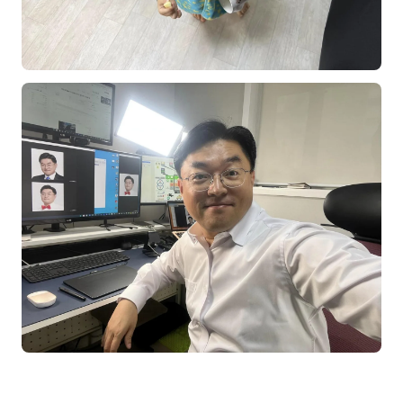
김종무
김지혜
김휘
노준영
Maria
민광동
박혜랑
안정미
오미영
윤석현
은종성