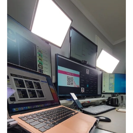
NEW
온라인강의
📈 B2B 마케팅
3
🤖 AI 실무
2
🧭 기획·전략
1
강사
김종혁
구자룡
김경태
김소연
김의중