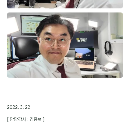
이상미
이미루
이옥겸
이인우
임아라
전승빈
정일영
조안나
조은아
진나하
2022. 3. 22
최지혜
[ 담당강사 : 김종혁 ]
홍은표