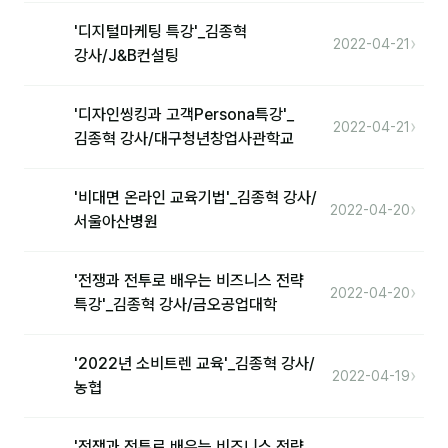
커뮤니티
'디지털마케팅 특강'_김종혁
›
2022-04-21
토크
강사/J&B컨설팅
문서자료실
'디자인씽킹과 고객Persona특강'_
›
영상자료실
2022-04-21
김종혁 강사/대구청년창업사관학교
AI 웹앱
'비대면 온라인 교육기법'_김종혁 강사/
등급 · 포인트
›
2022-04-20
서울아산병원
문의
'전쟁과 전투로 배우는 비즈니스 전략
›
2022-04-20
💰 교육 견적 계산기
특강'_김종혁 강사/금오공업대학
1:1 문의
'2022년 소비트렌 교육'_김종혁 강사/
›
2022-04-19
공지사항
농협
자주 묻는 질문
'전쟁과 전투로 배우는 비즈니스 전략