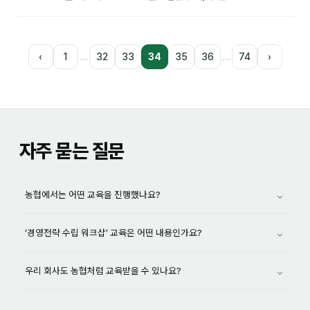
…
…
‹
1
32
33
34
35
36
74
›
자주 묻는 질문
⌄
농협에서는 어떤 교육을 진행했나요?
⌄
‘경영전략 수립 워크샵’ 교육은 어떤 내용인가요?
⌄
우리 회사도 농협처럼 교육받을 수 있나요?