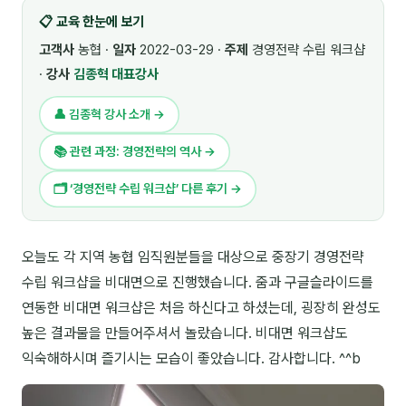
📋 교육 한눈에 보기
🎓 강사육성 · 교수법
4
고객사
농협 ·
일자
2022-03-29 ·
주제
경영전략 수립 워크샵
🏭 산업 특화
5
·
강사
김종혁 대표강사
💻 IT · 디지털
8
👤 김종혁 강사 소개 →
🎬 영상 · 콘텐츠
4
📚 관련 과정: 경영전략의 역사 →
📊 프레젠테이션 · 기획
11
🗂 ‘경영전략 수립 워크샵’ 다른 후기 →
🚀 창업 · 커리어
13
오늘도 각 지역 농협 임직원분들을 대상으로 중장기 경영전략
🗣️ 외국어 강의
2
수립 워크샵을 비대면으로 진행했습니다. 줌과 구글슬라이드를
👥 리더십 · 조직
14
연동한 비대면 워크샵은 처음 하신다고 하셨는데, 굉장히 완성도
높은 결과물을 만들어주셔서 놀랐습니다. 비대면 워크샵도
📚 인문학 · 교양
7
익숙해하시며 즐기시는 모습이 좋았습니다. 감사합니다. ^^b
🤲 협력강사 과정
15