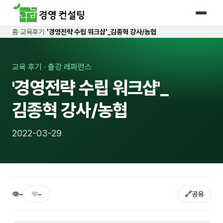
홈
›
교육후기
›
'경영전략 수립 워크샵'_김종혁 강사/농협
홈
커리큘럼
교육 후기 · 출강 레퍼런스
'경영전략 수립 워크샵'_
🛡️ 법정 의무교육 4종
김종혁 강사/농협
🤖 AI · IT 교육
17
📈 마케팅 · 영업
18
2022-03-29
🤝 B2B 세일즈
13
💼 비즈니스 스킬
13
🧭 경영전략 · 트렌드
8
👁
♥
🔗
–
–
공유
🌏 글로벌 비즈니스
10