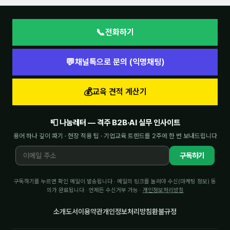
📞
전화하기
💬
채널톡으로 문의 (익명채팅)
💰
교육 견적 계산기
📮 나눔레터 — 격주 B2B·AI 실무 인사이트
용어 하나 깊이 파기 · 현장 적용 팁 · 기업교육 트렌드를 2주에 한 번 보내드립니다
구독하기
구독하기를 누르면 확인 메일이 발송됩니다 · 메일의 링크를 눌러야 수신(마케팅 정보) 동
의가 완료됩니다 · 언제든 수신거부 가능 ·
개인정보처리방침
소개
도서
이용약관
개인정보처리방침
환불규정