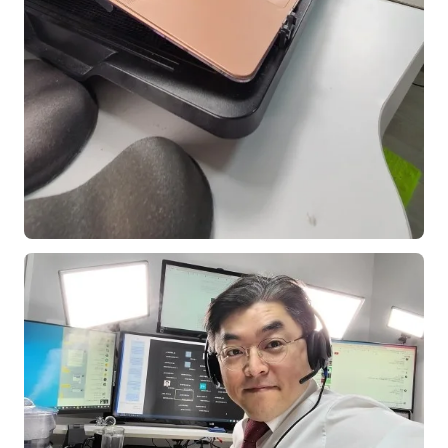
김종무
김지혜
김휘
노준영
Maria
민광동
박혜랑
안정미
오미영
윤석현
은종성