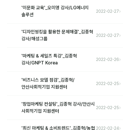
'이문화 교육'_오미영 강사/LG에너지
›
2022-02-27
솔루션
'디자인씽킹을 활용한 문제해결'_김종혁
›
2022-02-27
강사/해성그룹
'마케팅 & 세일즈 특강'_김종혁
›
2022-02-26
강사/GNPT Korea
'비즈니스 모델 점검'_김종혁/
›
2022-02-25
안산사회적기업 지원센터
'창업마케팅 컨설팅'_김종혁 강사/안산시
›
2022-02-25
사회적기업 지원센터
›
'최신 마케팅 & 소비트렌드'_김종혁/농협
2022-02-24