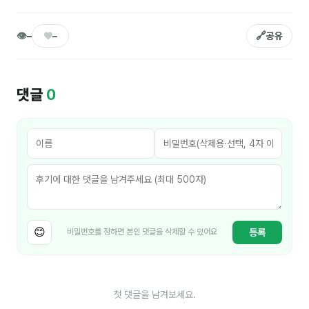
👁
♥
🔗
–
–
공유
후기
대면교육 후기
댓글
0
담당자·교육생 피드백
고객사 레퍼런스
온라인강의 수강 후기
AI입문
AI툴
😊
등록
비밀번호를 정하면 본인 댓글을 삭제할 수 있어요
전체 도구
미팅·보고
첫 댓글을 남겨보세요.
제안·영업