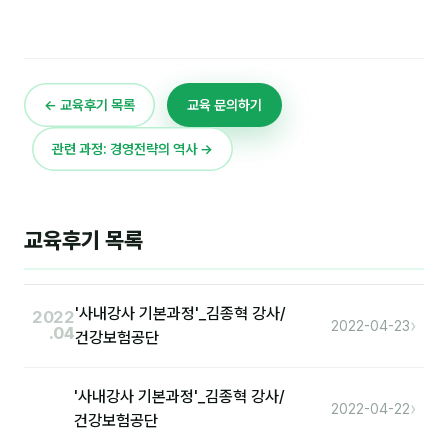
분석
마케팅
← 교육후기 목록
교육 문의하기
재무·계약
관련 과정: 경영전략의 역사 →
B2B 영업도구
일정
교육후기 목록
지식
용어사전
'사내강사 기본과정'_김종혁 강사/
2022
›
2022-04-23
.04
건강보험공단
트렌드 리포트
'사내강사 기본과정'_김종혁 강사/
칼럼
›
2022-04-22
건강보험공단