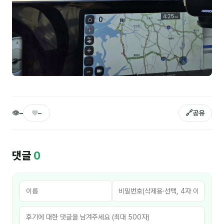
커뮤니티
토크
문서자료실
영상자료실
AI 웹앱
등급 · 포인트
👁
♥
🔗
–
–
공유
문의
1:1 문의
댓글
0
공지사항
자주 묻는 질문