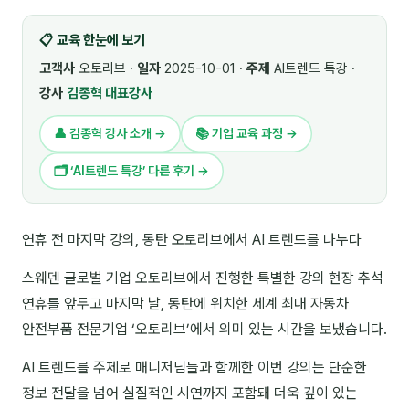
🎓 강사육성 · 교수법
4
📋 교육 한눈에 보기
🏭 산업 특화
5
고객사
오토리브 ·
일자
2025-10-01 ·
주제
AI트렌드 특강 ·
강사
김종혁 대표강사
💻 IT · 디지털
8
👤 김종혁 강사 소개 →
📚 기업 교육 과정 →
🎬 영상 · 콘텐츠
4
🗂 ‘AI트렌드 특강’ 다른 후기 →
📊 프레젠테이션 · 기획
11
🚀 창업 · 커리어
13
연휴 전 마지막 강의, 동탄 오토리브에서 AI 트렌드를 나누다
🗣️ 외국어 강의
2
스웨덴 글로벌 기업 오토리브에서 진행한 특별한 강의 현장 추석
연휴를 앞두고 마지막 날, 동탄에 위치한 세계 최대 자동차
👥 리더십 · 조직
14
안전부품 전문기업 ‘오토리브’에서 의미 있는 시간을 보냈습니다.
📚 인문학 · 교양
7
AI 트렌드를 주제로 매니저님들과 함께한 이번 강의는 단순한
🤲 협력강사 과정
15
정보 전달을 넘어 실질적인 시연까지 포함돼 더욱 깊이 있는