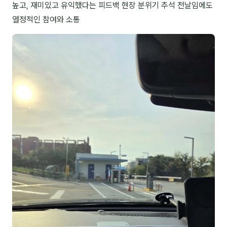
높고, 재미있고 유익했다는 피드백 현장 분위기 추석 전날임에도
분석
열정적인 참여와 소통
마케팅
재무·계약
B2B 영업도구
일정
지식
용어사전
트렌드 리포트
칼럼