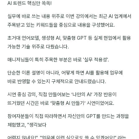
AI 트렌드 핵심만 쏙쏙!
김종무
실무에 바로 쓰는 내용 위주로 이번 강의에서는 최근 AI 업계에서
김지혜
주목받고 있는 키워드들을 중심으로 내용을 구성했어요.
김휘
초거대 언어모델, 생성형 AI, 맞춤형 GPT 등 실제 현업에서 활용
노준영
가능한 기술 위주로 다뤘습니다.
Maria
매니저님들이 특히 주목한 부분은 바로 '실무 적용성'.
민광동
단순한 이론 설명이 아니라, 어떻게 하면 AI를 활용해 업무에
박혜랑
바로 반영할 수 있는지 구체적으로 안내드렸습니다.
안정미
시연 중심 강의, 직접 만들어보는 ‘나만의 AI’ 가장 반응이
뜨거웠던 시간은 바로 ‘맞춤형 AI 만들기’ 시연이었어요.
오미영
참여자분들이 직접 따라하면서 자신만의 GPT를 만드는 과정을
윤석현
체험했고, "생각보다
은종성
어렵지 않네요!", "업무에 이런 식으로도 쓸 수 있겠어요!" 라는