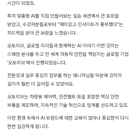
시간이 되었죠.
NEW
온라인강의
특히 맞춤형 AI를 직접 만들어보는 실습 세션에서 큰 호응을
📈 B2B 마케팅
3
받았고, 수강자분들로부터 "재미있고 인사이트가 풍부했다"는
피드백을 받아 큰 보람을 느꼈습니다.
🤖 AI 실무
2
오토리브, 글로벌 리더들과 함께하는 AI 이야기 이번 강의는
🧭 기획·전략
1
스웨덴 본사를 두고 전 세계 자동차 안전을 책임지는 글로벌 기업
'오토리브'에서 진행되었습니다.
강사
전문성과 실무 중심의 업무를 하는 매니저님들 덕분에 강의의
김종혁
깊이가 훨씬 더 깊어질 수 있었어요.
구자룡
오토리브는 차량용 에어백, 안전벨트 등을 포함한 핵심 안전
김경태
부품을 제조하며, 지속적인 기술 혁신으로 업계를 선도하고 있죠.
김소연
이런 환경 속에서 AI 트렌드에 대한 교육이 얼마나 중요한지 다시
한번 실감하게 됩니다.
김의중