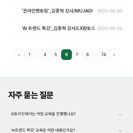
›
'온라인멘토링'_김종혁 강사/MUJAGI
2025-09-26
›
'AI 트렌드 특강'_김종혁 강사/LX판토스
2025-09-25
…
…
‹
1
4
5
6
7
8
74
›
자주 묻는 질문
⌄
오토리브에서는 어떤 교육을 진행했나요?
⌄
‘AI트렌드 특강’ 교육은 어떤 내용인가요?