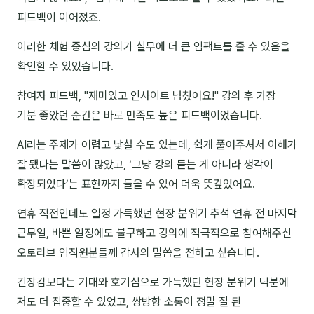
이상미
피드백이 이어졌죠.
이미루
이러한 체험 중심의 강의가 실무에 더 큰 임팩트를 줄 수 있음을
이옥겸
확인할 수 있었습니다.
이인우
참여자 피드백, "재미있고 인사이트 넘쳤어요!" 강의 후 가장
기분 좋았던 순간은 바로 만족도 높은 피드백이었습니다.
임아라
AI라는 주제가 어렵고 낯설 수도 있는데, 쉽게 풀어주셔서 이해가
전승빈
잘 됐다는 말씀이 많았고, ‘그냥 강의 듣는 게 아니라 생각이
정일영
확장되었다’는 표현까지 들을 수 있어 더욱 뜻깊었어요.
조안나
연휴 직전인데도 열정 가득했던 현장 분위기 추석 연휴 전 마지막
조은아
근무일, 바쁜 일정에도 불구하고 강의에 적극적으로 참여해주신
오토리브 임직원분들께 감사의 말씀을 전하고 싶습니다.
진나하
긴장감보다는 기대와 호기심으로 가득했던 현장 분위기 덕분에
최지혜
저도 더 집중할 수 있었고, 쌍방향 소통이 정말 잘 된
홍은표