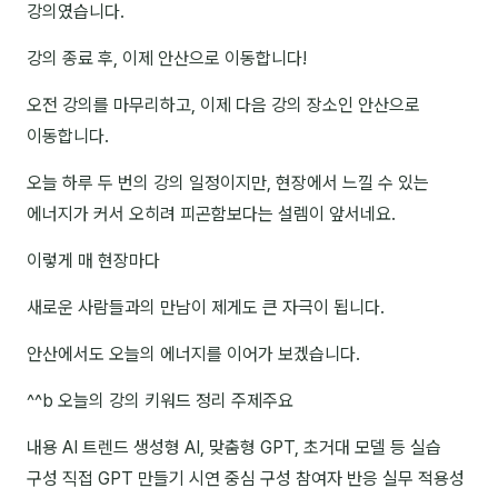
강의였습니다.
강의 종료 후, 이제 안산으로 이동합니다!
후기
오전 강의를 마무리하고, 이제 다음 강의 장소인 안산으로
대면교육 후기
이동합니다.
담당자·교육생 피드백
오늘 하루 두 번의 강의 일정이지만, 현장에서 느낄 수 있는
고객사 레퍼런스
에너지가 커서 오히려 피곤함보다는 설렘이 앞서네요.
온라인강의 수강 후기
이렇게 매 현장마다
AI입문
새로운 사람들과의 만남이 제게도 큰 자극이 됩니다.
안산에서도 오늘의 에너지를 이어가 보겠습니다.
AI툴
^^b 오늘의 강의 키워드 정리 주제주요
전체 도구
내용 AI 트렌드 생성형 AI, 맞춤형 GPT, 초거대 모델 등 실습
미팅·보고
구성 직접 GPT 만들기 시연 중심 구성 참여자 반응 실무 적용성
제안·영업