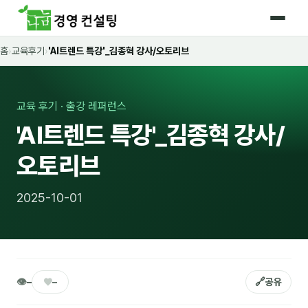
홈
›
교육후기
›
'AI트렌드 특강'_김종혁 강사/오토리브
홈
커리큘럼
교육 후기 · 출강 레퍼런스
🛡️ 법정 의무교육 4종
'AI트렌드 특강'_김종혁 강사/
🤖 AI · IT 교육
17
오토리브
📈 마케팅 · 영업
18
2025-10-01
🤝 B2B 세일즈
13
💼 비즈니스 스킬
13
🧭 경영전략 · 트렌드
8
👁
♥
🔗
–
–
공유
🌏 글로벌 비즈니스
10