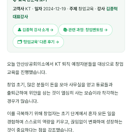
🎓 강사육성 · 교수법
4
고객사
KT ·
일자
2024-12-19 ·
주제
창업교육 ·
강사
김종혁
대표강사
🏭 산업 특화
5
👤 김종혁 강사 소개 →
📚 관련 과정: 창업멘토링 →
💻 IT · 디지털
8
🗂 ‘창업교육’ 다른 후기 →
🎬 영상 · 콘텐츠
4
📊 프레젠테이션 · 기획
11
오늘 안산상공회의소에서 KT 퇴직 예정자분들을 대상으로 창업
교육을 진행했습니다.
🚀 창업 · 커리어
13
창업 초기, 많은 분들이 돈을 모아 사무실을 얻고 동료들과
🗣️ 외국어 강의
2
출퇴근하며 위안을 삼는 것이 열심히 사는 모습이라 착각하는
👥 리더십 · 조직
14
경우가 많습니다.
📚 인문학 · 교양
7
이를 극복하기 위해 창업자는 초기 단계에서 혼자 모든 일을
경험하며 스스로의 역량을 키우고, 끊임없이 변화하며 성장하는
🤲 협력강사 과정
15
것이 중요하다는 점을 강조했습니다.