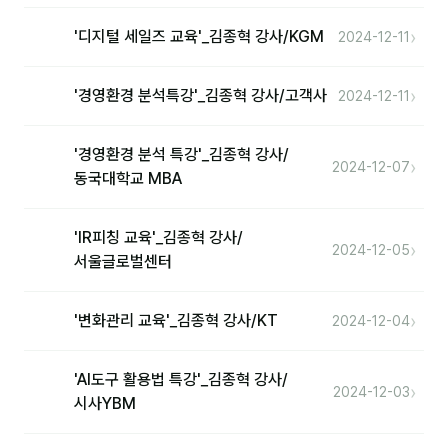
커뮤니티
›
'디지털 세일즈 교육'_김종혁 강사/KGM
2024-12-11
토크
문서자료실
›
'경영환경 분석특강'_김종혁 강사/고객사
2024-12-11
영상자료실
'경영환경 분석 특강'_김종혁 강사/
›
AI 웹앱
2024-12-07
동국대학교 MBA
등급 · 포인트
'IR피칭 교육'_김종혁 강사/
›
2024-12-05
서울글로벌센터
문의
1:1 문의
›
'변화관리 교육'_김종혁 강사/KT
2024-12-04
공지사항
'AI도구 활용법 특강'_김종혁 강사/
자주 묻는 질문
›
2024-12-03
시사YBM