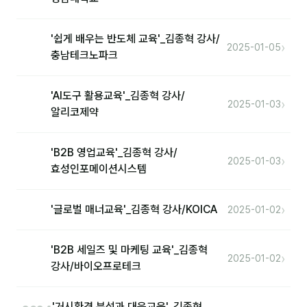
후기
'쉽게 배우는 반도체 교육'_김종혁 강사/
›
2025-01-05
충남테크노파크
대면교육 후기
담당자·교육생 피드백
'AI도구 활용교육'_김종혁 강사/
›
2025-01-03
알리코제약
고객사 레퍼런스
온라인강의 수강 후기
'B2B 영업교육'_김종혁 강사/
›
2025-01-03
효성인포메이션시스템
AI입문
›
'글로벌 매너교육'_김종혁 강사/KOICA
2025-01-02
AI툴
전체 도구
'B2B 세일즈 및 마케팅 교육'_김종혁
›
2025-01-02
강사/바이오프로테크
미팅·보고
제안·영업
'거시환경 분석과 대응교육'_김종혁