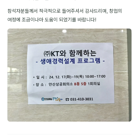
NEW
온라인강의
참석자분들께서 적극적으로 들어주셔서 감사드리며, 창업의
여정에 조금이나마 도움이 되었기를 바랍니다!
📈 B2B 마케팅
3
🤖 AI 실무
2
🧭 기획·전략
1
강사
김종혁
구자룡
김경태
김소연
김의중