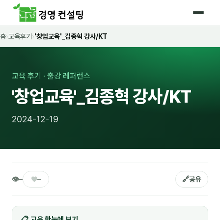
홈
›
교육후기
›
'창업교육'_김종혁 강사/KT
홈
커리큘럼
교육 후기 · 출강 레퍼런스
🛡️ 법정 의무교육 4종
'창업교육'_김종혁 강사/KT
🤖 AI · IT 교육
17
2024-12-19
📈 마케팅 · 영업
18
🤝 B2B 세일즈
13
💼 비즈니스 스킬
13
👁
♥
🔗
–
–
공유
🧭 경영전략 · 트렌드
8
🌏 글로벌 비즈니스
10
📋 교육 한눈에 보기