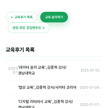
이상미
이미루
← 교육후기 목록
교육 문의하기
이옥겸
관련 과정: 창업멘토링 →
이인우
임아라
교육후기 목록
전승빈
정일영
'데이터 윤리 교육'_김종혁 강사/
2025
조안나
›
2025-01-10
.01
경남대학교
조은아
›
'협상 교육'_김종혁 강사/사카타 코리아
2025-01-09
진나하
최지혜
'디지털 리터러시 교육'_김종혁 강사/
›
2025-01-07
경남대학교
홍은표