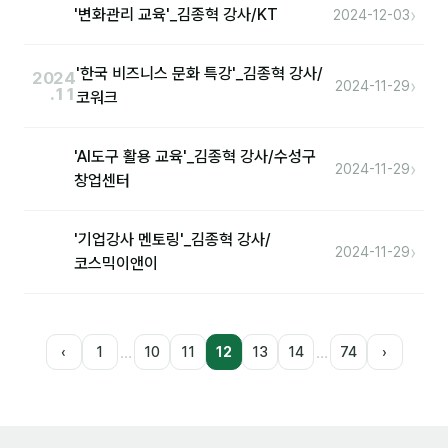
›
'변화관리 교육'_김종혁 강사/KT
2024-12-03
'한국 비즈니스 문화 특강'_김종혁 강사/
2024
›
2024-11-29
.11
코워크
'AI도구 활용 교육'_김종혁 강사/수성구
›
2024-11-29
창업센터
'기업강사 멘토링'_김종혁 강사/
›
2024-11-29
코스믹이앤이
…
…
‹
1
10
11
12
13
14
74
›