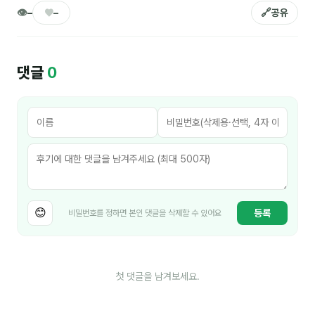
김종무
👁
♥
🔗
–
–
공유
김지혜
김휘
댓글
0
노준영
Maria
민광동
박혜랑
안정미
😊
등록
비밀번호를 정하면 본인 댓글을 삭제할 수 있어요
오미영
윤석현
첫 댓글을 남겨보세요.
은종성