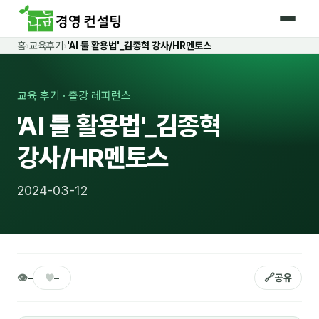
홈
›
교육후기
›
'AI 툴 활용법'_김종혁 강사/HR멘토스
홈
커리큘럼
교육 후기 · 출강 레퍼런스
'AI 툴 활용법'_김종혁
🛡️ 법정 의무교육 4종
강사/HR멘토스
🤖 AI · IT 교육
17
📈 마케팅 · 영업
18
2024-03-12
🤝 B2B 세일즈
13
💼 비즈니스 스킬
13
🧭 경영전략 · 트렌드
8
👁
♥
🔗
–
–
공유
🌏 글로벌 비즈니스
10