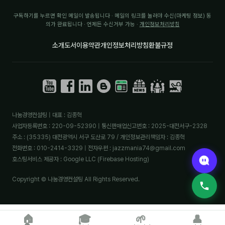
구독하기를 누르면 확인 메일이 발송됩니다 · 메일의 링크를 눌러야 수신(마케팅 정보) 동
의가 완료됩니다 · 언제든 수신거부 가능 ·
개인정보처리방침
소개
도서
이용약관
개인정보처리방침
환불규정
나눔경영컨설팅 | 대표 : 김종혁
사업자등록번호 : 220-09-52390 | 통신판매업신고번호 : 2025-대전서구-2328
주소 : (35335) 대전광역시 서구 도산로 79 / 개인정보관리책임자 : 김종혁
전화번호 : 010-2414-3329 | 전자우편 : jazzmania74@gmail.com
호스팅서비스 제공자 : Google LLC (Firebase Hosting)
Copyright © 나눔경영컨설팅 All Rights Reserved.
🏠
🎓
🌱
👤