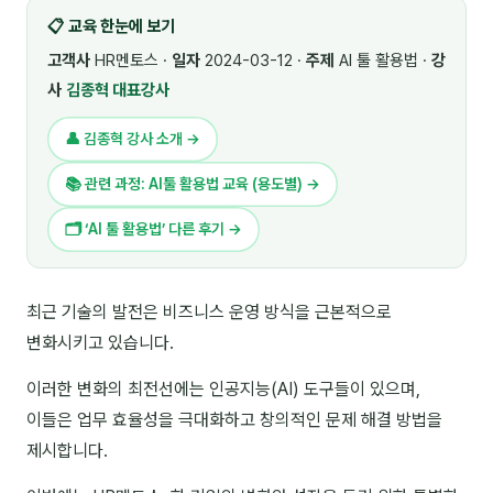
📋 교육 한눈에 보기
🎓 강사육성 · 교수법
4
고객사
HR멘토스 ·
일자
2024-03-12 ·
주제
AI 툴 활용법 ·
강
🏭 산업 특화
5
사
김종혁 대표강사
💻 IT · 디지털
8
👤 김종혁 강사 소개 →
🎬 영상 · 콘텐츠
4
📚 관련 과정: AI툴 활용법 교육 (용도별) →
📊 프레젠테이션 · 기획
11
🗂 ‘AI 툴 활용법’ 다른 후기 →
🚀 창업 · 커리어
13
최근 기술의 발전은 비즈니스 운영 방식을 근본적으로
🗣️ 외국어 강의
2
변화시키고 있습니다.
👥 리더십 · 조직
14
이러한 변화의 최전선에는 인공지능(AI) 도구들이 있으며,
📚 인문학 · 교양
이들은 업무 효율성을 극대화하고 창의적인 문제 해결 방법을
7
제시합니다.
🤲 협력강사 과정
15