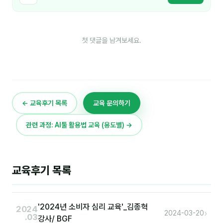
분석
마케팅
첫 댓글을 남겨보세요.
재무·계약
B2B 영업도구
← 교육후기 목록
교육 문의하기
일정
관련 과정: AI툴 활용법 교육 (용도별) →
지식
용어사전
교육후기 목록
트렌드 리포트
칼럼
'2024년 소비자 심리 교육'_김종혁
2024
›
2024-03-20
.03
강사/ BGF