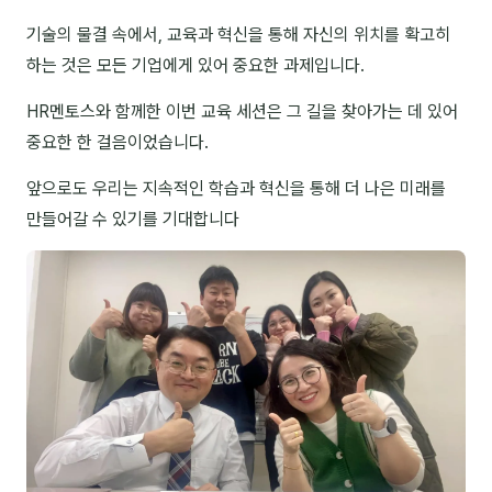
이상미
기술의 물결 속에서, 교육과 혁신을 통해 자신의 위치를 확고히
이미루
하는 것은 모든 기업에게 있어 중요한 과제입니다.
이옥겸
HR멘토스와 함께한 이번 교육 세션은 그 길을 찾아가는 데 있어
이인우
중요한 한 걸음이었습니다.
임아라
앞으로도 우리는 지속적인 학습과 혁신을 통해 더 나은 미래를
만들어갈 수 있기를 기대합니다
전승빈
정일영
조안나
조은아
진나하
최지혜
홍은표