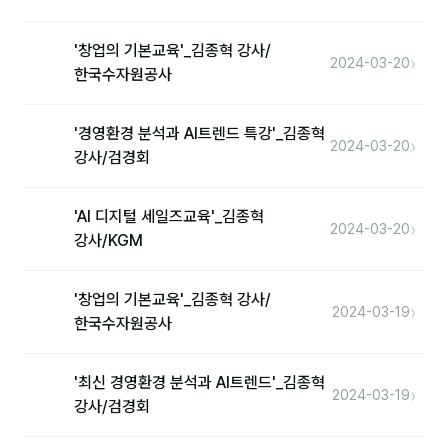
커뮤니티
토크
'창업의 기본교육'_김종혁 강사/
›
2024-03-20
한국수자원공사
문서자료실
영상자료실
'경영환경 분석과 AI트렌드 특강'_김종혁
›
2024-03-20
강사/검경회
AI 웹앱
등급 · 포인트
'AI 디지털 세일즈교육'_김종혁
›
2024-03-20
강사/KGM
문의
'창업의 기본교육'_김종혁 강사/
💰 교육 견적 계산기
›
2024-03-19
한국수자원공사
1:1 문의
공지사항
'최신 경영환경 분석과 AI트렌드'_김종혁
›
2024-03-19
강사/검경회
자주 묻는 질문