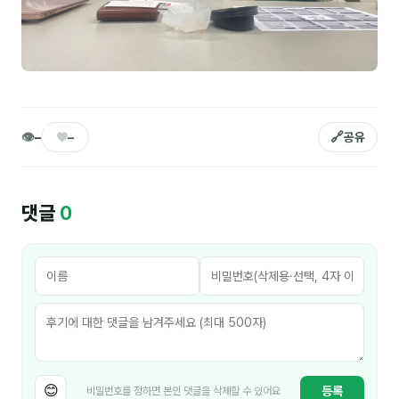
후기
대면교육 후기
담당자·교육생 피드백
👁
♥
🔗
–
–
공유
고객사 레퍼런스
온라인강의 수강 후기
댓글
0
AI입문
AI툴
전체 도구
미팅·보고
😊
등록
비밀번호를 정하면 본인 댓글을 삭제할 수 있어요
제안·영업