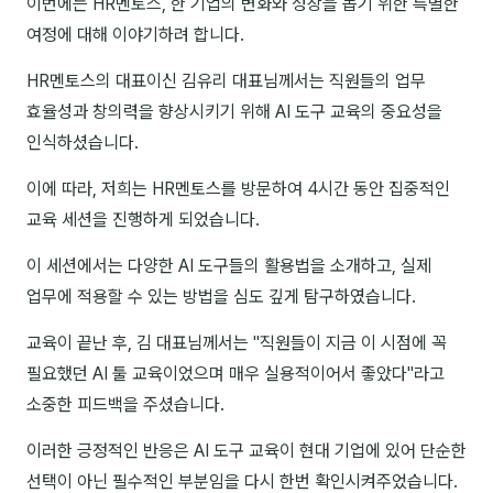
이번에는 HR멘토스, 한 기업의 변화와 성장을 돕기 위한 특별한
여정에 대해 이야기하려 합니다.
NEW
온라인강의
HR멘토스의 대표이신 김유리 대표님께서는 직원들의 업무
📈 B2B 마케팅
3
효율성과 창의력을 향상시키기 위해 AI 도구 교육의 중요성을
🤖 AI 실무
2
인식하셨습니다.
🧭 기획·전략
1
이에 따라, 저희는 HR멘토스를 방문하여 4시간 동안 집중적인
교육 세션을 진행하게 되었습니다.
강사
이 세션에서는 다양한 AI 도구들의 활용법을 소개하고, 실제
김종혁
업무에 적용할 수 있는 방법을 심도 깊게 탐구하였습니다.
구자룡
교육이 끝난 후, 김 대표님께서는 "직원들이 지금 이 시점에 꼭
필요했던 AI 툴 교육이었으며 매우 실용적이어서 좋았다"라고
김경태
소중한 피드백을 주셨습니다.
김소연
이러한 긍정적인 반응은 AI 도구 교육이 현대 기업에 있어 단순한
김의중
선택이 아닌 필수적인 부분임을 다시 한번 확인시켜주었습니다.