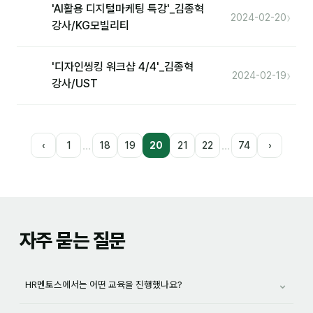
'AI활용 디지털마케팅 특강'_김종혁
›
2024-02-20
강사/KG모빌리티
'디자인씽킹 워크샵 4/4'_김종혁
›
2024-02-19
강사/UST
…
…
‹
1
18
19
20
21
22
74
›
자주 묻는 질문
⌄
HR멘토스에서는 어떤 교육을 진행했나요?