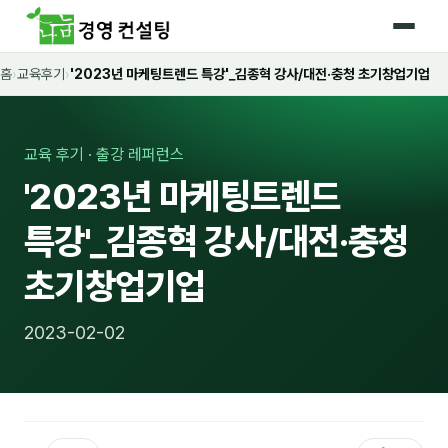
홈
›
교육후기
›
'2023년 마케팅트렌드 특강'_김종혁 강사/대전·충청 초기창업기업
홈
커리큘럼
교육 후기 · 출강 레퍼런스
🛡️ 법정 의무교육 4종
'2023년 마케팅트렌드
🤖 AI · IT 교육
17
특강'_김종혁 강사/대전·충청
📈 마케팅 · 영업
18
초기창업기업
🤝 B2B 세일즈
13
2023-02-02
💼 비즈니스 스킬
13
🧭 경영전략 · 트렌드
8
🌏 글로벌 비즈니스
10