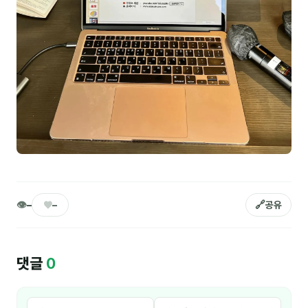
김종무
김지혜
김휘
노준영
Maria
민광동
박혜랑
안정미
👁
♥
🔗
–
–
공유
오미영
윤석현
댓글
0
은종성