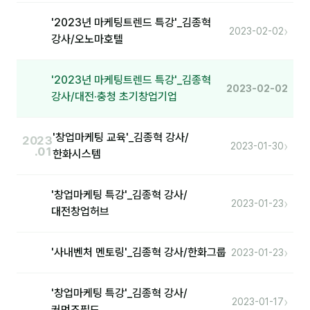
커뮤니티
'2023년 마케팅트렌드 특강'_김종혁
›
토크
2023-02-02
강사/오노마호텔
문서자료실
'2023년 마케팅트렌드 특강'_김종혁
영상자료실
2023-02-02
강사/대전·충청 초기창업기업
AI 웹앱
'창업마케팅 교육'_김종혁 강사/
2023
등급 · 포인트
›
2023-01-30
.01
한화시스템
문의
'창업마케팅 특강'_김종혁 강사/
›
2023-01-23
1:1 문의
대전창업허브
공지사항
›
'사내벤처 멘토링'_김종혁 강사/한화그룹
2023-01-23
자주 묻는 질문
'창업마케팅 특강'_김종혁 강사/
›
2023-01-17
커먼즈필드