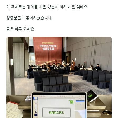
이 주제로는 강의를 처음 했는데 저하고 잘 맞네요.
NEW
온라인강의
청중분들도 좋아하셨습니다.
📈 B2B 마케팅
3
좋은 하루 되세요
🤖 AI 실무
2
🧭 기획·전략
1
강사
김종혁
구자룡
김경태
김소연
김의중