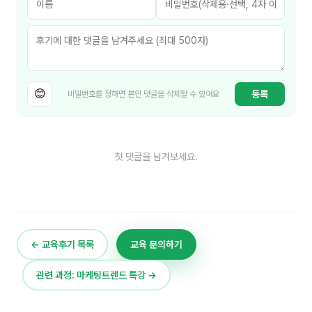
이상미
이미루
이옥겸
이인우
😊
등록
비밀번호를 정하면 본인 댓글을 삭제할 수 있어요
임아라
전승빈
첫 댓글을 남겨보세요.
정일영
조안나
조은아
← 교육후기 목록
교육 문의하기
진나하
관련 과정: 마케팅트렌드 특강 →
최지혜
홍은표