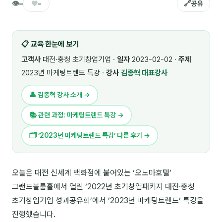
👁
♥
🔗
–
–
공유
🎓 강사육성 · 교수법
4
🏭 산업 특화
5
📋 교육 한눈에 보기
💻 IT · 디지털
8
고객사
대전·충청 초기창업기업 ·
일자
2023-02-02 ·
주제
2023년 마케팅트렌드 특강 ·
강사
김종혁 대표강사
🎬 영상 · 콘텐츠
4
👤 김종혁 강사 소개 →
📊 프레젠테이션 · 기획
11
📚 관련 과정: 마케팅트렌드 특강 →
🚀 창업 · 커리어
13
🗂 ‘2023년 마케팅트렌드 특강’ 다른 후기 →
🗣️ 외국어 강의
2
👥 리더십 · 조직
14
오늘은 대전 신세계 백화점에 붙어있는 ‘오노마호텔’
그랜드볼룸홀에서 열린 ‘2022년 초기창업패키지 대전·충청
📚 인문학 · 교양
7
초기창업기업 성과공유회’에서 ’2023년 마케팅트렌드‘ 특강을
🤲 협력강사 과정
15
진행했습니다.