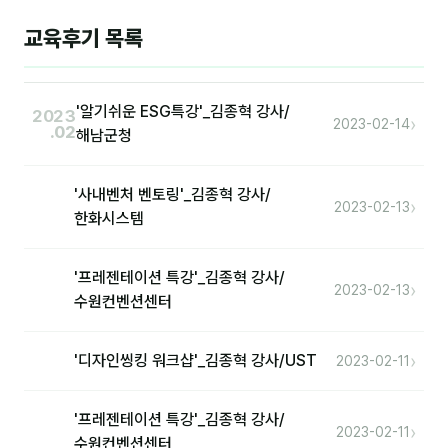
교육후기 목록
후기
대면교육 후기
'알기쉬운 ESG특강'_김종혁 강사/
2023
›
2023-02-14
.02
담당자·교육생 피드백
해남군청
고객사 레퍼런스
'사내벤처 벤토링'_김종혁 강사/
›
2023-02-13
온라인강의 수강 후기
한화시스템
AI입문
'프레젠테이션 특강'_김종혁 강사/
›
2023-02-13
수원컨벤션센터
AI툴
›
'디자인씽킹 워크샵'_김종혁 강사/UST
2023-02-11
전체 도구
미팅·보고
'프레젠테이션 특강'_김종혁 강사/
›
2023-02-11
제안·영업
수원컨벤션센터