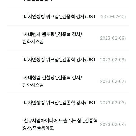
분석
›
'디자인씽킹 워크샵'_김종혁 강사/UST
2023-02-10
마케팅
'사내벤처 멘토링'_김종혁 강사/
재무·계약
›
2023-02-09
한화시스템
B2B 영업도구
›
'디자인씽킹 워크샵'_김종혁 강사/UST
2023-02-08
일정
'사내창업 컨설팅'_김종혁 강사/
지식
›
2023-02-07
한화시스템
용어사전
›
'디자인씽킹 워크샵'_김종혁 강사/UST
2023-02-06
트렌드 리포트
'신규사업아이디어 도출 워크샵'_김종혁
칼럼
›
2023-02-04
강사/한솔홈데코