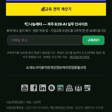
💰
교육 견적 계산기
📮 나눔레터 — 격주 B2B·AI 실무 인사이트
용어 하나 깊이 파기 · 현장 적용 팁 · 기업교육 트렌드를 2주에 한 번 보내드립니다
구독하기
구독하기를 누르면 확인 메일이 발송됩니다 · 메일의 링크를 눌러야 수신(마케팅 정보) 동
의가 완료됩니다 · 언제든 수신거부 가능 ·
개인정보처리방침
소개
도서
이용약관
개인정보처리방침
환불규정
나눔경영컨설팅 | 대표 : 김종혁
사업자등록번호 : 220-09-52390 | 통신판매업신고번호 : 2025-대전서구-2328