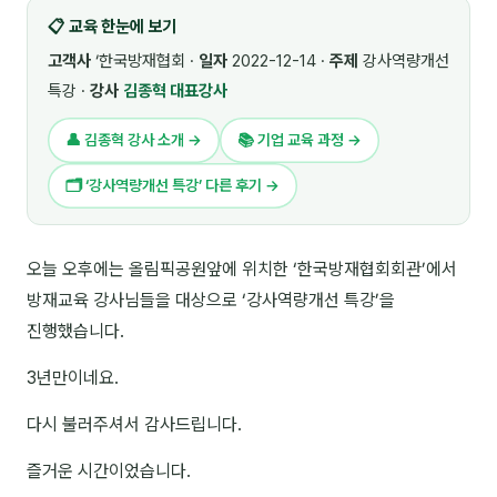
📋 교육 한눈에 보기
🎓 강사육성 · 교수법
4
고객사
‘한국방재협회 ·
일자
2022-12-14 ·
주제
강사역량개선
🏭 산업 특화
5
특강 ·
강사
김종혁 대표강사
💻 IT · 디지털
8
👤 김종혁 강사 소개 →
📚 기업 교육 과정 →
🎬 영상 · 콘텐츠
4
🗂 ‘강사역량개선 특강’ 다른 후기 →
📊 프레젠테이션 · 기획
11
오늘 오후에는 올림픽공원앞에 위치한 ‘한국방재협회회관’에서
🚀 창업 · 커리어
13
방재교육 강사님들을 대상으로 ‘강사역량개선 특강’을
🗣️ 외국어 강의
2
진행했습니다.
👥 리더십 · 조직
14
3년만이네요.
📚 인문학 · 교양
7
다시 불러주셔서 감사드립니다.
즐거운 시간이었습니다.
🤲 협력강사 과정
15