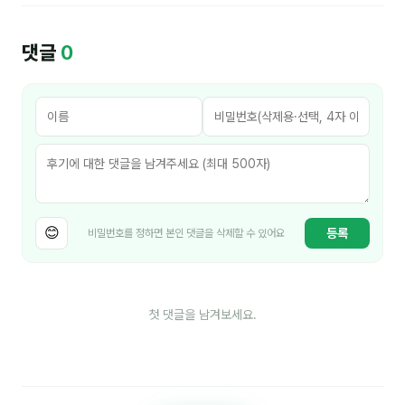
김종무
댓글
김지혜
0
김휘
노준영
Maria
민광동
박혜랑
😊
등록
비밀번호를 정하면 본인 댓글을 삭제할 수 있어요
안정미
오미영
첫 댓글을 남겨보세요.
윤석현
은종성