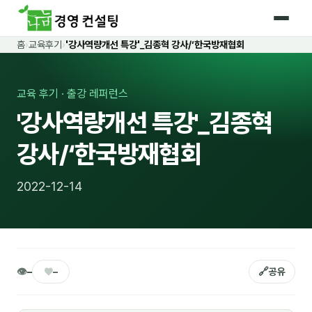
홈
›
교육후기
›
'강사역량개선 특강'_김종혁 강사/‘한국방재협회
홈
커리큘럼
교육 후기 · 출강 레퍼런스
'강사역량개선 특강'_김종혁
🛡️ 법정 의무교육 4종
강사/‘한국방재협회
🤖 AI · IT 교육
18
📈 마케팅 · 영업
19
2022-12-14
🤝 B2B 세일즈
13
💼 비즈니스 스킬
13
🧭 경영전략 · 트렌드
8
👁
♥
🔗
–
–
공유
🌏 글로벌 비즈니스
10