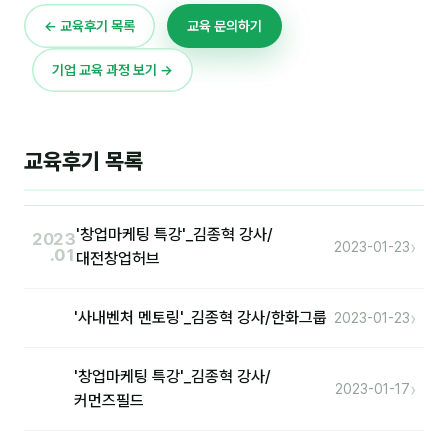
이상미
← 교육후기 목록
교육 문의하기
이미루
기업 교육 과정 보기 →
이옥겸
이인우
교육후기 목록
임아라
전승빈
'창업마케팅 특강'_김종혁 강사/
2023
›
정일영
2023-01-23
.01
대전창업허브
조안나
›
'사내벤처 멘토링'_김종혁 강사/한화그룹
2023-01-23
조은아
진나하
'창업마케팅 특강'_김종혁 강사/
›
2023-01-17
커먼즈필드
최지혜
홍은표