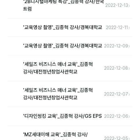
'2B디지털마케팅 특강'_김종혁 강사/한국
커뮤니티
›
2022-12-13
트럼
토크
문서자료실
›
'교육영상 촬영'_김종혁 강사/경복대학교
2022-12-11
영상자료실
›
'교육영상 촬영'_김종혁 강사/경복대학교
2022-12-09
AI 웹앱
등급 · 포인트
'세일즈 비즈니스 매너 교육'_김종혁
›
2022-12-08
강사/대전청년창업사관학교
문의
'세일즈 비즈니스 매너 교육'_김종혁
›
💰 교육 견적 계산기
2022-12-07
강사/대전청년창업사관학교
1:1 문의
›
'디자인씽킹 교육'_김종혁 강사/GS EPS
2022-12-06
공지사항
자주 묻는 질문
'MZ세대이해 교육'_김종혁 강사/
›
2022-12-05