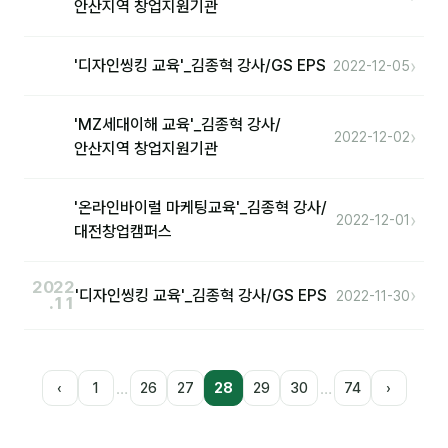
안산지역 창업지원기관
›
'디자인씽킹 교육'_김종혁 강사/GS EPS
2022-12-05
'MZ세대이해 교육'_김종혁 강사/
›
2022-12-02
안산지역 창업지원기관
'온라인바이럴 마케팅교육'_김종혁 강사/
›
2022-12-01
대전창업캠퍼스
2022
›
'디자인씽킹 교육'_김종혁 강사/GS EPS
2022-11-30
.11
…
…
‹
1
26
27
28
29
30
74
›