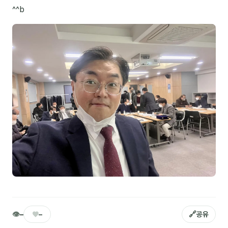
^^b
NEW
온라인강의
📈 B2B 마케팅
3
🤖 AI 실무
2
🧭 기획·전략
1
강사
김종혁
구자룡
김경태
김소연
👁
♥
🔗
김의중
–
–
공유