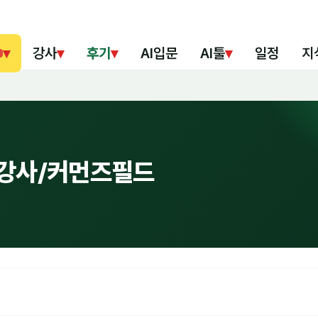
▾
강사
▾
후기
▾
AI입문
AI툴
▾
일정
지
 강사/커먼즈필드