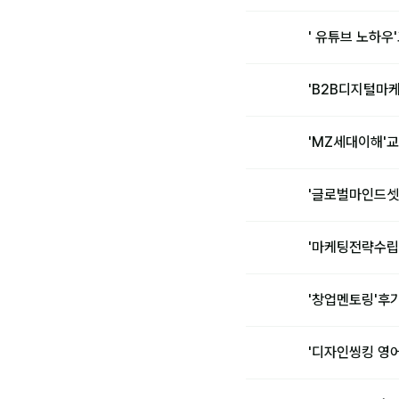
' 유튜브 노하
'B2B디지털마
'MZ세대이해'
'글로벌마인드셋
'마케팅전략수립
'창업멘토링'후
'디자인씽킹 영