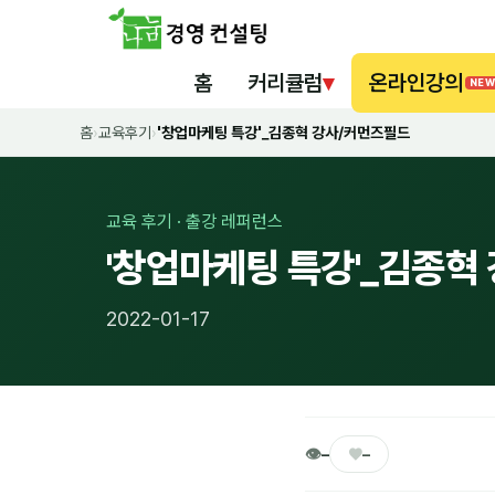
홈
커리큘럼
▾
온라인강의
NEW
홈
›
교육후기
›
'창업마케팅 특강'_김종혁 강사/커먼즈필드
교육 후기 · 출강 레퍼런스
'창업마케팅 특강'_김종혁
2022-01-17
👁
♥
–
–