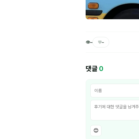
👁
♥
–
–
댓글
0
😊