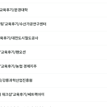
우'교육후기/문경대학
케팅'교육후기/수산가공연구센터
교육후기/대전도시철도공사
'교육후기/팬오션
'교육후기/농협 경제지주
기/강릉과학산업진흥원
어 워크샵'교육후기/쎄트랙아이