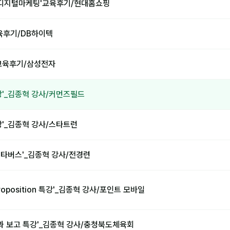
 디지털마케팅'교육후기/현대홈쇼핑
교육후기/DB하이텍
'교육후기/삼성전자
강'_김종혁 강사/커먼즈필드
강'_김종혁 강사/스타트런
 메타버스'_김종혁 강사/전경련
 proposition 특강'_김종혁 강사/포인트 모바일
성과 보고 특강'_김종혁 강사/충청북도체육회