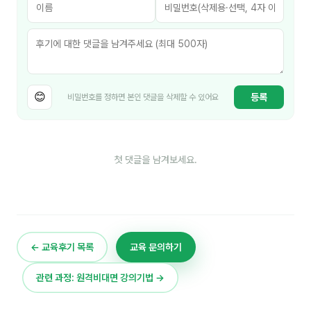
김종무
김지혜
김휘
노준영
😊
등록
비밀번호를 정하면 본인 댓글을 삭제할 수 있어요
Maria
민광동
첫 댓글을 남겨보세요.
박혜랑
안정미
오미영
← 교육후기 목록
교육 문의하기
윤석현
관련 과정: 원격비대면 강의기법 →
은종성