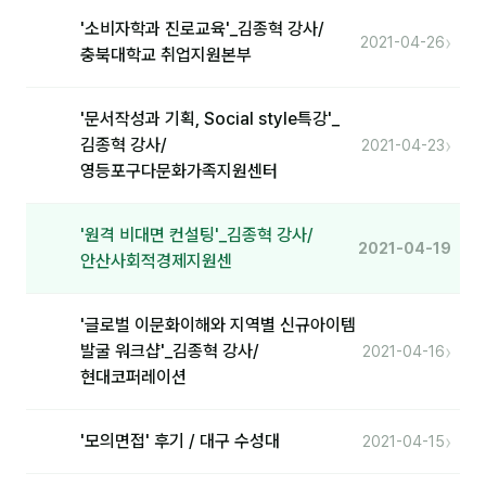
'소비자학과 진로교육'_김종혁 강사/
분석
›
2021-04-26
충북대학교 취업지원본부
마케팅
'문서작성과 기획, Social style특강'_
재무·계약
›
김종혁 강사/
2021-04-23
B2B 영업도구
영등포구다문화가족지원센터
일정
'원격 비대면 컨설팅'_김종혁 강사/
2021-04-19
안산사회적경제지원센
지식
'글로벌 이문화이해와 지역별 신규아이템
용어사전
›
발굴 워크샵'_김종혁 강사/
2021-04-16
트렌드 리포트
현대코퍼레이션
칼럼
›
'모의면접' 후기 / 대구 수성대
2021-04-15