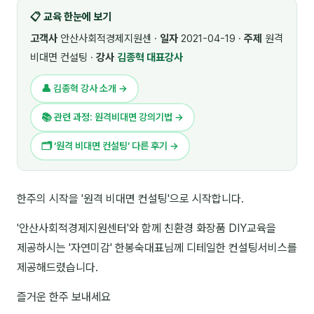
📋 교육 한눈에 보기
🎓 강사육성 · 교수법
4
고객사
안산사회적경제지원센 ·
일자
2021-04-19 ·
주제
원격
🏭 산업 특화
5
비대면 컨설팅 ·
강사
김종혁 대표강사
💻 IT · 디지털
8
👤 김종혁 강사 소개 →
🎬 영상 · 콘텐츠
4
📚 관련 과정: 원격비대면 강의기법 →
📊 프레젠테이션 · 기획
11
🗂 ‘원격 비대면 컨설팅’ 다른 후기 →
🚀 창업 · 커리어
13
한주의 시작을 '원격 비대면 컨설팅'으로 시작합니다.
🗣️ 외국어 강의
2
'안산사회적경제지원센터'와 함께 친환경 화장품 DIY교육을
👥 리더십 · 조직
14
제공하시는 '자연미감' 한봉숙대표님께 디테일한 컨설팅서비스를
📚 인문학 · 교양
제공해드렸습니다.
7
즐거운 한주 보내세요
🤲 협력강사 과정
15