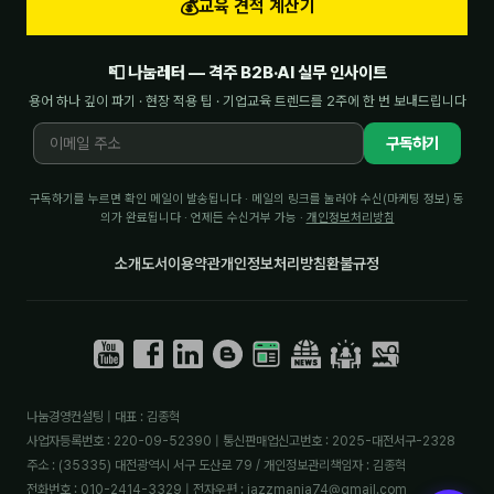
💰
교육 견적 계산기
📮 나눔레터 — 격주 B2B·AI 실무 인사이트
용어 하나 깊이 파기 · 현장 적용 팁 · 기업교육 트렌드를 2주에 한 번 보내드립니다
구독하기
구독하기를 누르면 확인 메일이 발송됩니다 · 메일의 링크를 눌러야 수신(마케팅 정보) 동
의가 완료됩니다 · 언제든 수신거부 가능 ·
개인정보처리방침
소개
도서
이용약관
개인정보처리방침
환불규정
나눔경영컨설팅 | 대표 : 김종혁
사업자등록번호 : 220-09-52390 | 통신판매업신고번호 : 2025-대전서구-2328
주소 : (35335) 대전광역시 서구 도산로 79 / 개인정보관리책임자 : 김종혁
전화번호 : 010-2414-3329 | 전자우편 : jazzmania74@gmail.com