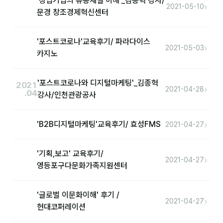
'창업기업의 유통채널 이해'_김종혁 강사/
›
2021-05-10
문경 창조경제혁신센터
후기
'포스트코로나'교육후기/ 파라다이스
›
대면교육 후기
2021-05-03
카지노
담당자·교육생 피드백
'포스트코로나와 디지털마케팅'_김종혁
2021
고객사 레퍼런스
›
2021-04-28
.04
강사/인천관광공사
온라인강의 수강 후기
›
'B2B디지털마케팅'교육후기/ 효성FMS
2021-04-27
AI입문
'기획,보고' 교육후기/
›
2021-04-27
AI툴
영등포구다문화가족지원센터
전체 도구
'글로벌 이문화이해' 후기 /
›
미팅·보고
2021-04-27
현대코퍼레이션
제안·영업