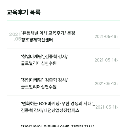
이상미
교육후기 목록
이미루
이옥겸
'유통채널 이해'교육후기/ 문경
2021
이인우
›
2021-05-16
.05
창조경제혁신센터
임아라
'창업마케팅'_김종혁 강사/
전승빈
›
2021-05-14
글로벌리더십연수원
정일영
'창업마케팅'_김종혁 강사/
조안나
›
2021-05-13
글로벌리더십연수원
조은아
'변화하는 B2B마케팅-무한 경쟁의 시대'_
진나하
›
2021-05-11
김종혁 강사/대전창업성장캠퍼스
최지혜
홍은표