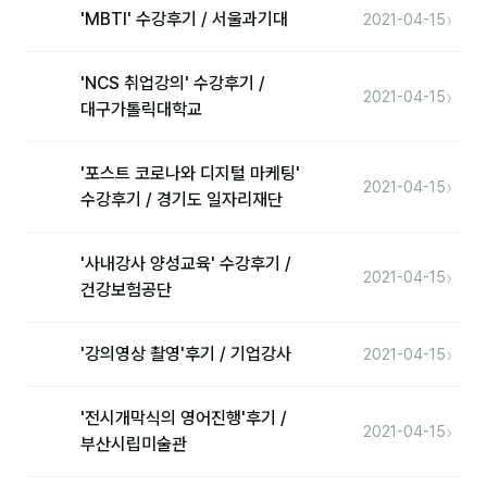
커뮤니티
›
'MBTI' 수강후기 / 서울과기대
2021-04-15
토크
'NCS 취업강의' 수강후기 /
문서자료실
›
2021-04-15
대구가톨릭대학교
영상자료실
'포스트 코로나와 디지털 마케팅'
AI 웹앱
›
2021-04-15
수강후기 / 경기도 일자리재단
등급 · 포인트
'사내강사 양성교육' 수강후기 /
›
2021-04-15
문의
건강보험공단
💰 교육 견적 계산기
›
'강의영상 촬영'후기 / 기업강사
2021-04-15
1:1 문의
공지사항
'전시개막식의 영어진행'후기 /
›
2021-04-15
부산시립미술관
자주 묻는 질문