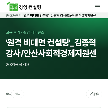
홈
›
교육후기
›
'원격 비대면 컨설팅'_김종혁 강사/안산사회적경제지원센
홈
커리큘럼
교육 후기 · 출강 레퍼런스
'원격 비대면 컨설팅'_김종혁
🛡️ 법정 의무교육 4종
강사/안산사회적경제지원센
🤖 AI · IT 교육
18
📈 마케팅 · 영업
19
2021-04-19
🤝 B2B 세일즈
13
💼 비즈니스 스킬
13
🧭 경영전략 · 트렌드
8
👁
♥
🔗
–
–
공유
🌏 글로벌 비즈니스
10