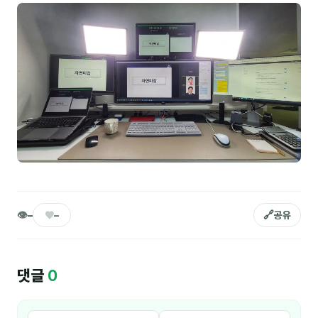
NEW
온라인강의
📈 B2B 마케팅
3
🤖 AI 실무
2
🧭 기획·전략
1
강사
김종혁
구자룡
👁
♥
🔗
–
–
공유
김경태
김소연
댓글
0
김의중