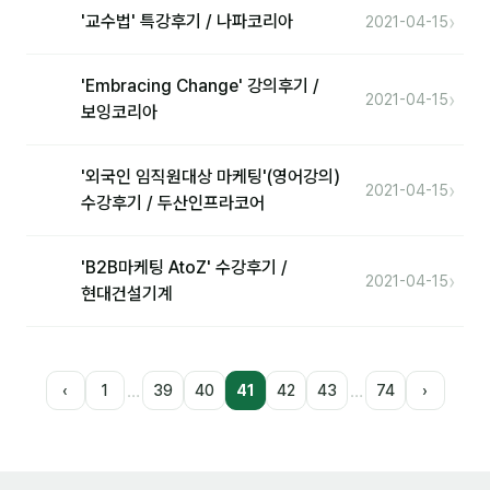
›
'교수법' 특강후기 / 나파코리아
2021-04-15
'Embracing Change' 강의후기 /
›
2021-04-15
보잉코리아
'외국인 임직원대상 마케팅'(영어강의)
›
2021-04-15
수강후기 / 두산인프라코어
'B2B마케팅 AtoZ' 수강후기 /
›
2021-04-15
현대건설기계
…
…
‹
1
39
40
41
42
43
74
›