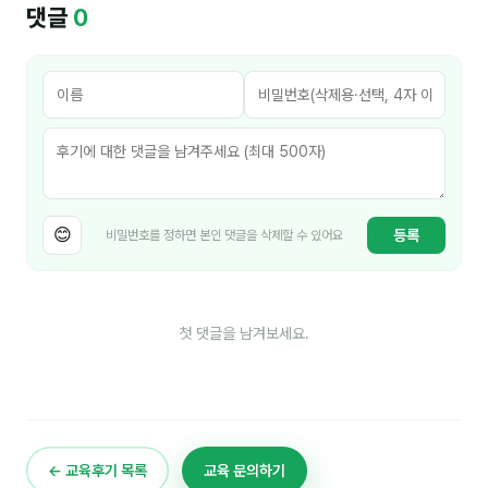
댓글
0
김종무
김지혜
김휘
노준영
Maria
민광동
😊
등록
비밀번호를 정하면 본인 댓글을 삭제할 수 있어요
박혜랑
안정미
첫 댓글을 남겨보세요.
오미영
윤석현
은종성
← 교육후기 목록
교육 문의하기