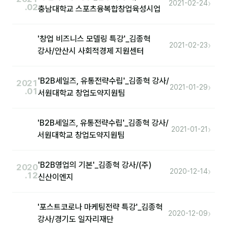
›
2021-02-24
.02
충남대학교 스포츠융복합창업육성시업
후기
'창업 비즈니스 모델링 특강'_김종혁
›
2021-02-23
대면교육 후기
강사/안산시 사회적경제 지원센터
담당자·교육생 피드백
'B2B세일즈, 유통전략수립'_김종혁 강사/
2021
›
2021-01-29
고객사 레퍼런스
.01
서원대학교 창업도약지원팀
온라인강의 수강 후기
'B2B세일즈, 유통전략수립'_김종혁 강사/
›
2021-01-21
서원대학교 창업도약지원팀
AI입문
AI툴
'B2B영업의 기본'_김종혁 강사/(주)
2020
›
2020-12-14
.12
신산이엔지
전체 도구
미팅·보고
'포스트코로나 마케팅전략 특강'_김종혁
›
2020-12-09
강사/경기도 일자리재단
제안·영업