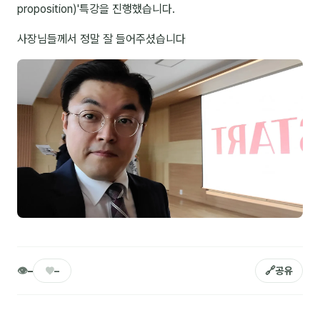
proposition)'특강을 진행했습니다.
NEW
온라인강의
사장님들께서 정말 잘 들어주셨습니다
📈 B2B 마케팅
3
🤖 AI 실무
2
🧭 기획·전략
1
강사
김종혁
구자룡
김경태
👁
♥
🔗
–
–
공유
김소연
김의중