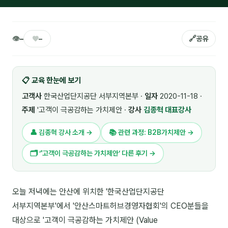
🎓 강사육성 · 교수법
4
🏭 산업 특화
5
👁
♥
🔗
–
–
공유
💻 IT · 디지털
8
📋 교육 한눈에 보기
🎬 영상 · 콘텐츠
4
고객사
한국산업단지공단 서부지역본부 ·
일자
2020-11-18 ·
📊 프레젠테이션 · 기획
11
주제
'고객이 극공감하는 가치제안 ·
강사
김종혁 대표강사
🚀 창업 · 커리어
13
👤 김종혁 강사 소개 →
📚 관련 과정: B2B가치제안 →
🗣️ 외국어 강의
2
🗂 ‘'고객이 극공감하는 가치제안’ 다른 후기 →
👥 리더십 · 조직
14
오늘 저녁에는 안산에 위치한 '한국산업단지공단
📚 인문학 · 교양
7
서부지역본부'에서 '안산스마트허브경영자협회'의 CEO분들을
🤲 협력강사 과정
15
대상으로 '고객이 극공감하는 가치제안 (Value