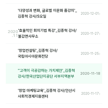
분석
'다양성과 변화, 글로벌 이문화 줌강의'_
›
2020-12-01
김종혁 강사/S오일
마케팅
재무·계약
'효율적인 회의기법 특강'_김종혁 강사/
2020
›
2020-11-27
.11
불갑면사무소
B2B 영업도구
'창업컨설팅'_김종혁 강사/
일정
›
2020-11-25
국립아시아문화전당
지식
''고객이 극공감하는 가치제안'_김종혁
용어사전
2020-11-18
강사/한국산업단지공단 서부지역본부
트렌드 리포트
'창업 마케팅교육'_김종혁 강사/안산시
›
2020-11-17
칼럼
사회적경제지원센터