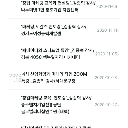
커뮤니티
'창업 마케팅 교육과 컨설팅'_김종혁 강사/
›
2020-11-16
나누미넷 1인 창조기업 지원센터
토크
문서자료실
'마케팅,세일즈 멘토링'_김종혁 강사/
›
2020-11-11
경기도여성능력개발센
영상자료실
AI 웹앱
'빅데이터와 스타트업 특강'_김종혁 강사/
›
2020-11-05
경북 4050 행복일자리 아카데미
등급 · 포인트
'4차 산업혁명과 미래의 직업 ZOOM
문의
2020
›
2020-10-28
.10
특강'_김종혁 강사/서대문구청
💰 교육 견적 계산기
1:1 문의
'창업마케팅 교육, 멘토링'_김종혁 강사/
›
중소벤쳐기업진흥공단
2020-10-27
공지사항
글로벌리더십연수원 (태백)
자주 묻는 질문