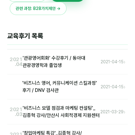
이상미
관련 과정: B2B가치제안 →
이미루
이옥겸
교육후기 목록
이인우
임아라
'관광영어회화' 수강후기 / 동아대
2021
›
전승빈
2021-04-15
.04
관광경영학과 졸업생
정일영
'비즈니스 영어, 커뮤니케이션 스킬과정'
›
조안나
2021-04-15
후기 / DNV 검사관
조은아
'비즈니스 모델 점검과 마케팅 컨설팅'_
2021
진나하
›
2021-03-29
.03
김종혁 강사/안산시 사회적경제 지원센터
최지혜
'창업마케팅 특강'_김종혁 강사/
2021
홍은표