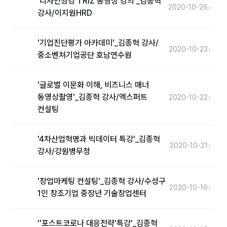
'디자인씽킹 TRIZ 동영상 강의'_김종혁
›
2020-10-26
강사/이지원HRD
'기업진단평가 아카데미'_김종혁 강사/
›
2020-10-23
중소벤쳐기업공단 호남연수원
'글로벌 이문화 이해, 비즈니스 매너
›
동영상촬영'_김종혁 강사/엑스퍼트
2020-10-22
컨설팅
'4차산업혁명과 빅데이터 특강'_김종혁
›
2020-10-21
강사/강원병무청
'창업마케팅 컨설팅'_김종혁 강사/수성구
›
2020-10-16
1인 창조기업 중장년 기술창업센터
''포스트코로나 대응전략'특강'_김종혁