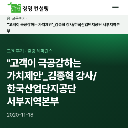
홈
›
교육후기
›
홈
''고객이 극공감하는 가치제안'_김종혁 강사/한국산업단지공단 서부지역본
부
커리큘럼
🛡️ 법정 의무교육 4종
교육 후기 · 출강 레퍼런스
''고객이 극공감하는
🤖 AI · IT 교육
17
가치제안'_김종혁 강사/
📈 마케팅 · 영업
18
한국산업단지공단
🤝 B2B 세일즈
13
서부지역본부
💼 비즈니스 스킬
13
🧭 경영전략 · 트렌드
8
2020-11-18
🌏 글로벌 비즈니스
10