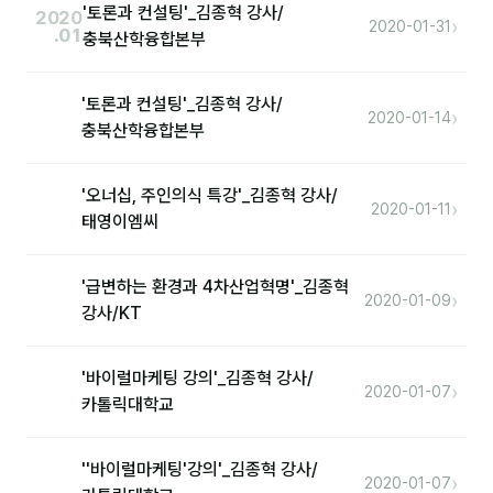
'토론과 컨설팅'_김종혁 강사/
2020
›
2020-01-31
.01
충북산학융합본부
후기
대면교육 후기
'토론과 컨설팅'_김종혁 강사/
›
2020-01-14
충북산학융합본부
담당자·교육생 피드백
고객사 레퍼런스
'오너십, 주인의식 특강'_김종혁 강사/
›
2020-01-11
태영이엠씨
온라인강의 수강 후기
'급변하는 환경과 4차산업혁명'_김종혁
AI입문
›
2020-01-09
강사/KT
AI툴
'바이럴마케팅 강의'_김종혁 강사/
›
2020-01-07
전체 도구
카톨릭대학교
미팅·보고
''바이럴마케팅'강의'_김종혁 강사/
›
2020-01-07
제안·영업