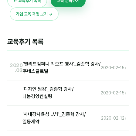
← 교육후기 목록
교육 문의하기
이상미
이미루
기업 교육 과정 보기 →
이옥겸
이인우
교육후기 목록
임아라
전승빈
'엘리트컴퍼니 킥오프 행사'_김종혁 강사/
2020
›
2020-02-15
.02
주네스글로벌
정일영
조안나
'디자인 씽킹'_김종혁 강사/
›
2020-02-15
나눔경영컨설팅
조은아
진나하
'사내강사육성 LV1'_김종혁 강사/
›
2020-02-12
일동제약
최지혜
홍은표