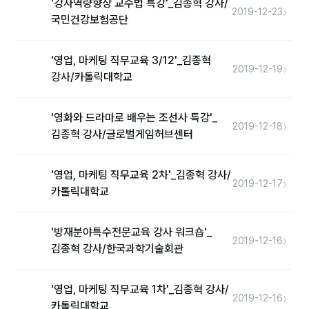
'강사역량향상 교수법 특강'_김종혁 강사/
커뮤니티
›
2019-12-23
국민건강보험공단
토크
문서자료실
'영업, 마케팅 직무교육 3/12'_김종혁
›
2019-12-19
강사/카톨릭대학교
영상자료실
AI 웹앱
'영화와 드라마로 배우는 조선사 특강'_
›
2019-12-18
김종혁 강사/글로벌게임허브센터
등급 · 포인트
'영업, 마케팅 직무교육 2차'_김종혁 강사/
문의
›
2019-12-17
카톨릭대학교
1:1 문의
'방재분야특수전문교육 강사 워크숍'_
공지사항
›
2019-12-16
김종혁 강사/한국과학기술회관
자주 묻는 질문
'영업, 마케팅 직무교육 1차'_김종혁 강사/
›
2019-12-16
카톨릭대학교