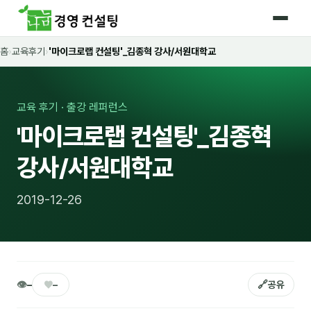
홈
›
교육후기
›
'마이크로랩 컨설팅'_김종혁 강사/서원대학교
홈
커리큘럼
교육 후기 · 출강 레퍼런스
🛡️ 법정 의무교육 4종
'마이크로랩 컨설팅'_김종혁
🤖 AI · IT 교육
17
강사/서원대학교
📈 마케팅 · 영업
18
2019-12-26
🤝 B2B 세일즈
13
💼 비즈니스 스킬
13
🧭 경영전략 · 트렌드
8
👁
♥
🔗
–
–
공유
🌏 글로벌 비즈니스
10