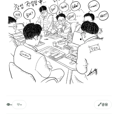
NEW
온라인강의
📈 B2B 마케팅
3
🤖 AI 실무
2
🧭 기획·전략
1
강사
김종혁
구자룡
김경태
김소연
👁
♥
🔗
–
–
공유
김의중