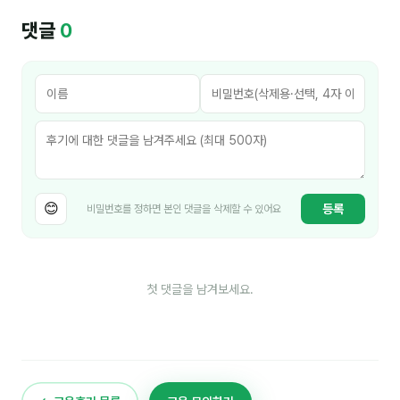
김종무
댓글
0
김지혜
김휘
노준영
Maria
민광동
😊
등록
비밀번호를 정하면 본인 댓글을 삭제할 수 있어요
박혜랑
안정미
첫 댓글을 남겨보세요.
오미영
윤석현
은종성