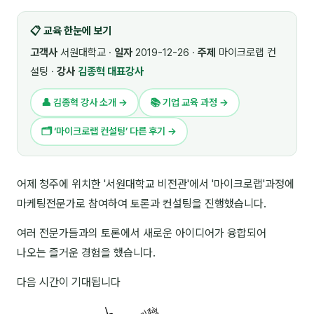
🎓 강사육성 · 교수법
4
📋 교육 한눈에 보기
🏭 산업 특화
5
고객사
서원대학교 ·
일자
2019-12-26 ·
주제
마이크로랩 컨
설팅 ·
강사
김종혁 대표강사
💻 IT · 디지털
8
👤 김종혁 강사 소개 →
📚 기업 교육 과정 →
🎬 영상 · 콘텐츠
4
🗂 ‘마이크로랩 컨설팅’ 다른 후기 →
📊 프레젠테이션 · 기획
11
🚀 창업 · 커리어
13
어제 청주에 위치한 '서원대학교 비전관'에서 '마이크로랩'과정에
마케팅전문가로 참여하여 토론과 컨설팅을 진행했습니다.
🗣️ 외국어 강의
2
여러 전문가들과의 토론에서 새로운 아이디어가 융합되어
👥 리더십 · 조직
14
나오는 즐거운 경험을 했습니다.
📚 인문학 · 교양
7
다음 시간이 기대됩니다
🤲 협력강사 과정
15