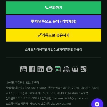
📞
전화하기
💬
채널톡으로 문의 (익명채팅)
🔗
카톡으로 공유하기
소개
도서
이용약관
개인정보처리방침
환불규정
나눔경영컨설팅 | 대표 : 김종혁
사업자등록번호 : 220-09-52390 | 통신판매업신고번호 : 2025-대전서구-2328
주소 : (35335) 대전광역시 서구 도산로 79 / 개인정보관리책임자 : 김종혁
전화번호 : 010-2414-3329 | 전자우편 : jazzmania74@gmail.com
호스팅서비스 제공자 : Google LLC (Firebase Hosting)