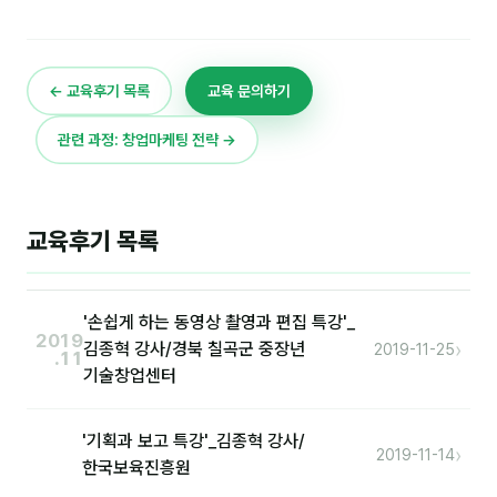
이상미
이미루
← 교육후기 목록
교육 문의하기
이옥겸
이인우
관련 과정: 창업마케팅 전략 →
임아라
전승빈
교육후기 목록
정일영
조안나
'손쉽게 하는 동영상 촬영과 편집 특강'_
2019
›
김종혁 강사/경북 칠곡군 중장년
2019-11-25
.11
조은아
기술창업센터
진나하
'기획과 보고 특강'_김종혁 강사/
최지혜
›
2019-11-14
한국보육진흥원
홍은표