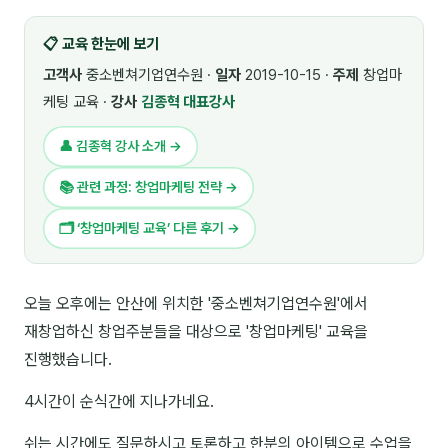
🎓 강사육성 · 교수법
4
📋 교육 한눈에 보기
🏭 산업 특화
5
고객사
중소벤쳐기업연수원 ·
일자
2019-10-15 ·
주제
창업마
케팅 교육 ·
강사
김종혁 대표강사
💻 IT · 디지털
8
👤 김종혁 강사 소개 →
🎬 영상 · 콘텐츠
4
📚 관련 과정: 창업마케팅 전략 →
📊 프레젠테이션 · 기획
11
🗂 ‘창업마케팅 교육’ 다른 후기 →
🚀 창업 · 커리어
13
🗣️ 외국어 강의
2
오늘 오후에는 안산에 위치한 '중소벤쳐기업연수원'에서
재창업하신 창업주분들을 대상으로 '창업마케팅' 교육을
👥 리더십 · 조직
14
진행했습니다.
📚 인문학 · 교양
7
4시간이 순식간에 지나가네요.
🤲 협력강사 과정
15
쉬는 시간에도 질문하시고 토론하고 한분의 아이템으로 수업을