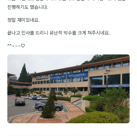
진행하기도 했습니다.
NEW
온라인강의
정말 재미있네요.
📈 B2B 마케팅
3
끝나고 인사를 드리니 유난히 박수를 크게 쳐주시네요.
🤖 AI 실무
2
^^~~~♡
🧭 기획·전략
1
강사
김종혁
구자룡
김경태
김소연
김의중