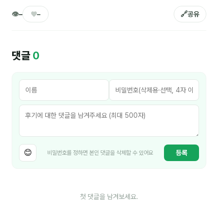
김종무
👁
♥
🔗
–
–
공유
김지혜
김휘
댓글
0
노준영
Maria
민광동
박혜랑
안정미
😊
등록
비밀번호를 정하면 본인 댓글을 삭제할 수 있어요
오미영
윤석현
첫 댓글을 남겨보세요.
은종성