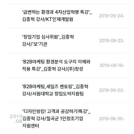
'급변하는 환경과 4차산업혁명 특강'_
›
2019-09-24
김종혁 강사/KT인재개발원
'창업기업 심사위원'_김종혁
›
2019-09-23
강사/'모'기관
'B2B마케팅 환경분석 도구의 이해와
›
2019-09-19
적용 특강'_김종혁 강사/(주)창성
'B2B마케팅,세일즈 멘토링'_김종혁
›
2019-09-02
강사/서원대학교 창업도약지원팀
'디자인씽킹! 고객과 공감하기!특강'_
2019
›
김종혁 강사/칠곡군 1인창조기업
2019-08-30
.08
지원센터