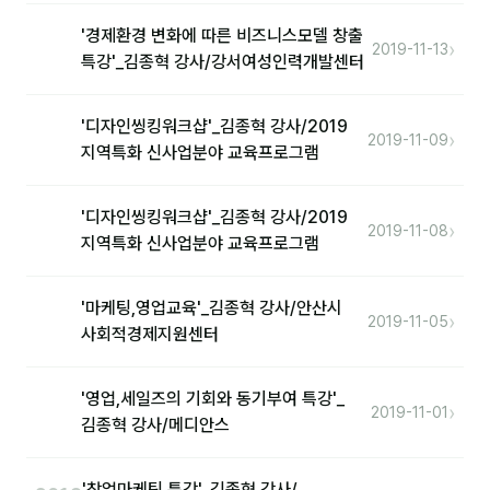
'경제환경 변화에 따른 비즈니스모델 창출
›
2019-11-13
후기
특강'_김종혁 강사/강서여성인력개발센터
대면교육 후기
'디자인씽킹워크샵'_김종혁 강사/2019
›
2019-11-09
담당자·교육생 피드백
지역특화 신사업분야 교육프로그램
고객사 레퍼런스
'디자인씽킹워크샵'_김종혁 강사/2019
›
2019-11-08
온라인강의 수강 후기
지역특화 신사업분야 교육프로그램
AI입문
'마케팅,영업교육'_김종혁 강사/안산시
›
2019-11-05
사회적경제지원센터
AI툴
전체 도구
'영업,세일즈의 기회와 동기부여 특강'_
›
2019-11-01
김종혁 강사/메디안스
미팅·보고
제안·영업
'창업마케팅 특강'_김종혁 강사/