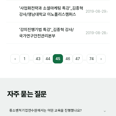
'사업화전략과 소셜마케팅 특강'_김종혁
›
2019-08-29
강사/영남대학교 이노폴리스캠퍼스
'강의진행기법 특강'_김종혁 강사/
›
2019-08-28
국가연구안전관리본부
…
…
‹
1
43
44
45
46
47
74
›
자주 묻는 질문
⌄
중소벤쳐기업연수원에서는 어떤 교육을 진행했나요?