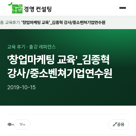
홈
›
교육후기
›
'창업마케팅 교육'_김종혁 강사/중소벤쳐기업연수원
홈
커리큘럼
교육 후기 · 출강 레퍼런스
🛡️ 법정 의무교육 4종
'창업마케팅 교육'_김종혁
🤖 AI · IT 교육
17
강사/중소벤쳐기업연수원
📈 마케팅 · 영업
18
2019-10-15
🤝 B2B 세일즈
13
💼 비즈니스 스킬
13
🧭 경영전략 · 트렌드
8
👁
♥
🔗
–
–
공유
🌏 글로벌 비즈니스
10