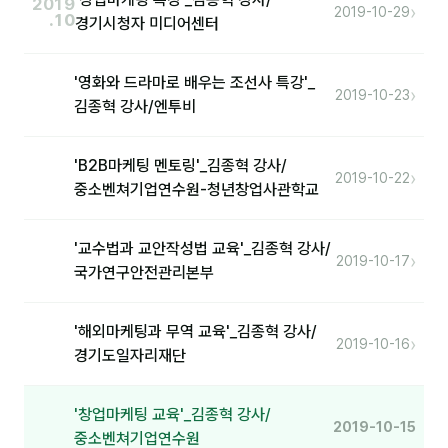
2019
›
2019-10-29
.10
경기시청자 미디어센터
분석
마케팅
'영화와 드라마로 배우는 조선사 특강'_
›
2019-10-23
김종혁 강사/엔투비
재무·계약
B2B 영업도구
'B2B마케팅 멘토링'_김종혁 강사/
›
2019-10-22
중소벤쳐기업연수원-청년창업사관학교
일정
'교수법과 교안작성법 교육'_김종혁 강사/
›
2019-10-17
지식
국가연구안전관리본부
용어사전
'해외마케팅과 무역 교육'_김종혁 강사/
›
트렌드 리포트
2019-10-16
경기도일자리재단
칼럼
'창업마케팅 교육'_김종혁 강사/
2019-10-15
중소벤쳐기업연수원