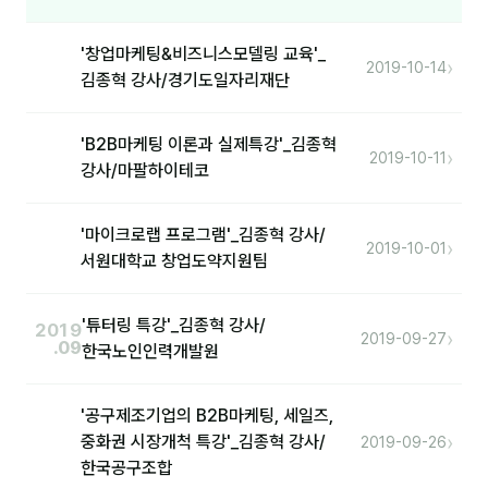
커뮤니티
토크
'창업마케팅&비즈니스모델링 교육'_
›
2019-10-14
김종혁 강사/경기도일자리재단
문서자료실
영상자료실
'B2B마케팅 이론과 실제특강'_김종혁
›
2019-10-11
강사/마팔하이테코
AI 웹앱
등급 · 포인트
'마이크로랩 프로그램'_김종혁 강사/
›
2019-10-01
서원대학교 창업도약지원팀
문의
'튜터링 특강'_김종혁 강사/
1:1 문의
2019
›
2019-09-27
.09
한국노인인력개발원
공지사항
자주 묻는 질문
'공구제조기업의 B2B마케팅, 세일즈,
›
중화권 시장개척 특강'_김종혁 강사/
2019-09-26
한국공구조합