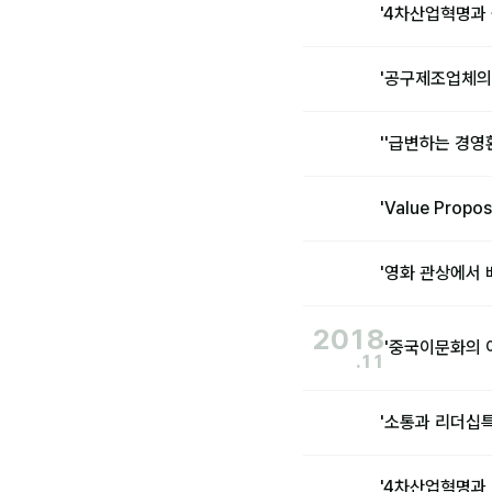
'4차산업혁명과
'공구제조업체의
''급변하는 경
'Value Prop
'영화 관상에서
2018
'중국이문화의 
.11
'소통과 리더십
'4차산업혁명과