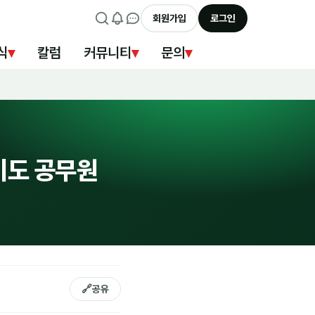
회원가입
로그인
식
▾
칼럼
커뮤니티
▾
문의
▾
기도 공무원
🔗
공유