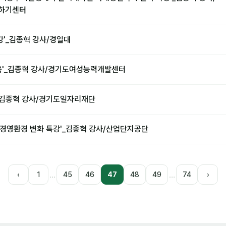
하기센터
강'_김종혁 강사/경일대
육'_김종혁 강사/경기도여성능력개발센터
_김종혁 강사/경기도일자리재단
 경영환경 변화 특강'_김종혁 강사/산업단지공단
…
…
‹
1
45
46
47
48
49
74
›