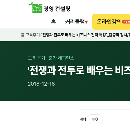
홈
커리큘럼
▾
온라인강의
NEW
홈
›
교육후기
›
'전쟁과 전투로 배우는 비즈니스 전략 특강'_김종혁 강사
교육 후기 · 출강 레퍼런스
'전쟁과 전투로 배우는 비
2018-12-18
👁
♥
1
0