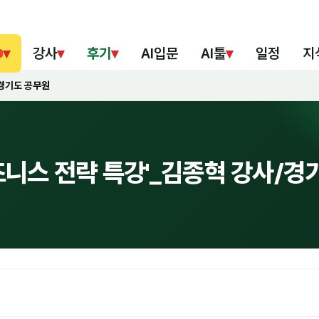
▾
강사
▾
후기
▾
AI입문
AI툴
▾
일정
지
/경기도 공무원
즈니스 전략 특강'_김종혁 강사/경