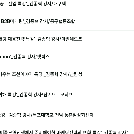
 공구산업 특강'_김종혁 강사/대구텍
 B2B마케팅'_김종혁 강사/공구협동조합
영환경 대응전략 특강'_김종혁 강사/마일레오토
osition'_김종혁 강사/팻박스
 배우는 조선이야기 특강'_김종혁 강사/산림청
이해 특강'_김종혁 강사/삼기오토모티브
특강'_김종혁 강사/목포대학교 전남 농촌활성화센터
 미중무역전쟁에서 준비해야할 마케팅전략의 변화 특강'_김종혁 강사/