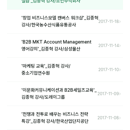
실습'_김종혁 강사/조인주식회사
커뮤니티
토크
'창업 비즈니스모델 캔버스 워크샵'_김종혁
›
2017-11-18
강사/한국농수산식품유통공사
문서자료실
영상자료실
'B2B MKT Account Management
›
2017-11-14
AI 웹앱
영어강의'_김종혁 강사/삼성물산
등급 · 포인트
'마케팅 교육'_김종혁 강사/
›
2017-11-10
중소기업연수원
문의
1:1 문의
'이문화커뮤니케이션과 B2B세일즈교육'_
›
2017-11-09
김종혁 강사/도레이그룹
공지사항
자주 묻는 질문
'전쟁과 전투로 배우는 비즈니스 전략
›
2017-11-08
특강'_김종혁 강사/한국산업단지공단