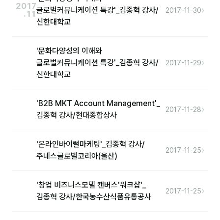
2017
›
글로벌커뮤니케이션 특강'_김종혁 강사/
2017-11-30
.11
신한대학교
후기
대면교육 후기
'문화다양성의 이해와
›
글로벌커뮤니케이션 특강'_김종혁 강사/
2017-11-29
담당자·교육생 피드백
신한대학교
고객사 레퍼런스
'B2B MKT Account Management'_
온라인강의 수강 후기
›
2017-11-28
김종혁 강사/현대종합상사
AI입문
'온라인바이럴마케팅'_김종혁 강사/
›
2017-11-25
주네스글로벌코리아(울산)
AI툴
전체 도구
'창업 비즈니스모델 캔버스'워크샵'_
›
2017-11-25
김종혁 강사/한국농수산식품유통공사
미팅·보고
제안·영업