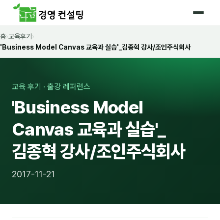
홈
›
교육후기
›
홈
'Business Model Canvas 교육과 실습'_김종혁 강사/조인주식회사
커리큘럼
🛡️ 법정 의무교육 4종
교육 후기 · 출강 레퍼런스
'Business Model
🤖 AI · IT 교육
16
Canvas 교육과 실습'_
📈 마케팅 · 영업
18
김종혁 강사/조인주식회사
🤝 B2B 세일즈
13
💼 비즈니스 스킬
13
2017-11-21
🧭 경영전략 · 트렌드
8
🌏 글로벌 비즈니스
10