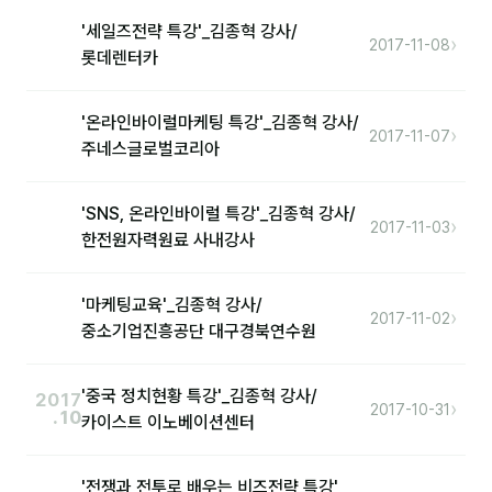
'세일즈전략 특강'_김종혁 강사/
›
2017-11-08
롯데렌터카
'온라인바이럴마케팅 특강'_김종혁 강사/
›
2017-11-07
주네스글로벌코리아
'SNS, 온라인바이럴 특강'_김종혁 강사/
›
2017-11-03
한전원자력원료 사내강사
'마케팅교육'_김종혁 강사/
›
2017-11-02
중소기업진흥공단 대구경북연수원
'중국 정치현황 특강'_김종혁 강사/
2017
›
2017-10-31
.10
카이스트 이노베이션센터
'전쟁과 전투로 배우는 비즈전략 특강'_