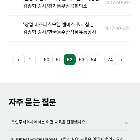
›
2017-10-31
김종혁 강사/경기동부상공회의소
'창업 비즈니스모델 캔버스 워크샵'_
›
2017-10-27
김종혁 강사/한국농수산식품유통공사
…
…
‹
1
50
51
52
53
54
74
›
자주 묻는 질문
⌄
조인주식회사에서는 어떤 교육을 진행했나요?
⌄
‘Business Model Canvas 교육과 실습’ 교육은 어떤 내용인가요?