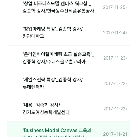
'창업 비즈니스모델 캔버스 워크샵'_
›
2017-11-25
김종혁 강사/한국농수산식품유통공사
분석
마케팅
'창업마케팅 특강'_김종혁 강사/
›
2017-11-24
재무·계약
원광대학교
B2B 영업도구
'온라인바이럴마케팅 초급 실습교육'_
›
2017-11-23
김종혁 강사/주네스글로벌코리아
일정
'세일즈전략 특강'_김종혁 강사/
지식
›
2017-11-22
롯데렌터카
용어사전
'내용'_김종혁 강사/
트렌드 리포트
›
2017-11-22
경기도여성능력개발센터
칼럼
'Business Model Canvas 교육과
2017-11-21