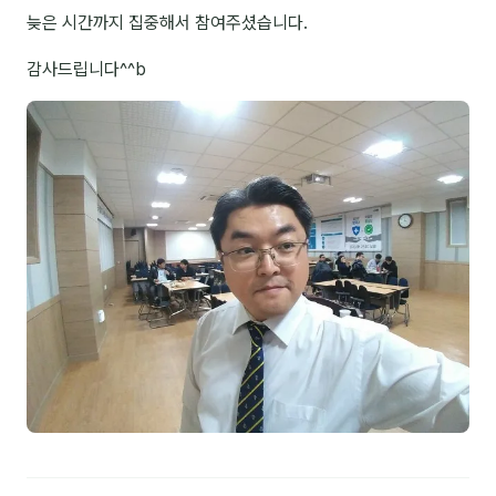
늦은 시간까지 집중해서 참여주셨습니다.
NEW
온라인강의
감사드립니다^^b
📈 B2B 마케팅
3
🤖 AI 실무
2
🧭 기획·전략
1
강사
김종혁
구자룡
김경태
김소연
김의중