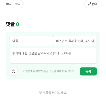
김종무
👁
♥
🔗
–
–
공유
김지혜
김휘
댓글
0
노준영
Maria
민광동
박혜랑
안정미
😊
등록
비밀번호를 정하면 본인 댓글을 삭제할 수 있어요
오미영
윤석현
첫 댓글을 남겨보세요.
은종성