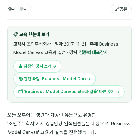
🎓 강사육성 · 교수법
👁
♥
🔗
4
–
–
공유
🏭 산업 특화
5
📋 교육 한눈에 보기
💻 IT · 디지털
8
고객사
조인주식회사 ·
일자
2017-11-21 ·
주제
Business
🎬 영상 · 콘텐츠
4
Model Canvas 교육과 실습 ·
강사
김종혁 대표강사
📊 프레젠테이션 · 기획
11
👤 김종혁 강사 소개 →
🚀 창업 · 커리어
13
📚 관련 과정: Business Model Can →
🗣️ 외국어 강의
2
🗂 ‘Business Model Canvas 교육과 실습’ 다른 후기 →
👥 리더십 · 조직
14
오늘 오후에는 생란과 가공란 유통으로 유명한
📚 인문학 · 교양
7
'조인주식회사'에서 영업담당 임직원분들을 대상으로 'Business
🤲 협력강사 과정
15
Model Canvas' 교육과 실습을 진행했습니다.