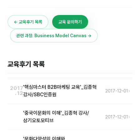
이상미
이미루
← 교육후기 목록
교육 문의하기
이옥겸
관련 과정: Business Model Canvas →
이인우
임아라
교육후기 목록
전승빈
정일영
'핵심마스터 B2B마케팅 교육'_김종혁
2017
조안나
›
2017-12-01
.12
강사/SBC인증원
조은아
'중국이문화의 이해'_김종혁 강사/
진나하
›
2017-12-01
삼기오토모티브
최지혜
'문화다양성의 이해와
홍은표