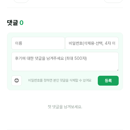
김종무
김지혜
댓글
0
김휘
노준영
Maria
민광동
박혜랑
😊
등록
비밀번호를 정하면 본인 댓글을 삭제할 수 있어요
안정미
오미영
첫 댓글을 남겨보세요.
윤석현
은종성