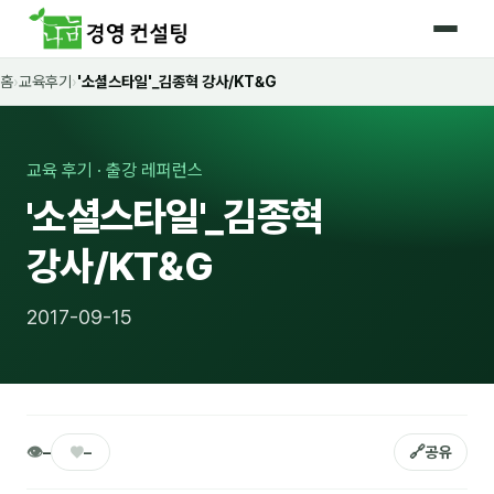
홈
›
교육후기
›
'소셜스타일'_김종혁 강사/KT&G
홈
커리큘럼
교육 후기 · 출강 레퍼런스
🛡️ 법정 의무교육 4종
'소셜스타일'_김종혁
🤖 AI · IT 교육
17
강사/KT&G
📈 마케팅 · 영업
18
2017-09-15
🤝 B2B 세일즈
13
💼 비즈니스 스킬
13
🧭 경영전략 · 트렌드
8
👁
♥
🔗
–
–
공유
🌏 글로벌 비즈니스
10