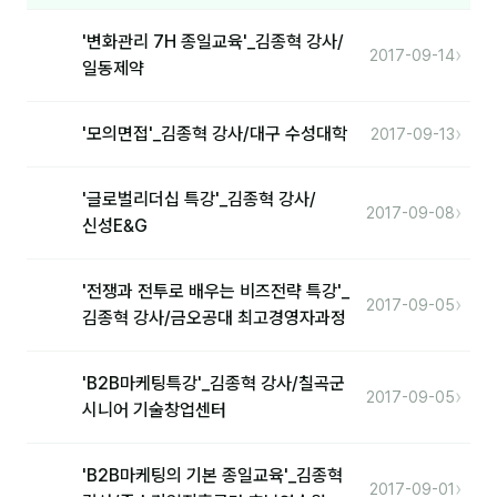
커뮤니티
'변화관리 7H 종일교육'_김종혁 강사/
토크
›
2017-09-14
일동제약
문서자료실
›
'모의면접'_김종혁 강사/대구 수성대학
2017-09-13
영상자료실
AI 웹앱
'글로벌리더십 특강'_김종혁 강사/
›
2017-09-08
신성E&G
등급 · 포인트
'전쟁과 전투로 배우는 비즈전략 특강'_
문의
›
2017-09-05
김종혁 강사/금오공대 최고경영자과정
1:1 문의
공지사항
'B2B마케팅특강'_김종혁 강사/칠곡군
›
2017-09-05
시니어 기술창업센터
자주 묻는 질문
'B2B마케팅의 기본 종일교육'_김종혁
›
2017-09-01