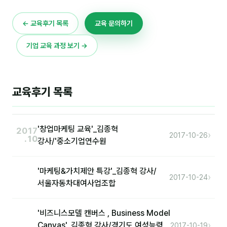
이상미
이미루
← 교육후기 목록
교육 문의하기
이옥겸
기업 교육 과정 보기 →
이인우
임아라
교육후기 목록
전승빈
정일영
'창업마케팅 교육'_김종혁
2017
›
2017-10-26
.10
강사/'중소기업연수원
조안나
조은아
'마케팅&가치제안 특강'_김종혁 강사/
›
2017-10-24
서울자동차대여사업조합
진나하
최지혜
'비즈니스모델 캔버스 , Business Model
›
Canvas'_김종혁 강사/경기도 여성능력
2017-10-19
홍은표