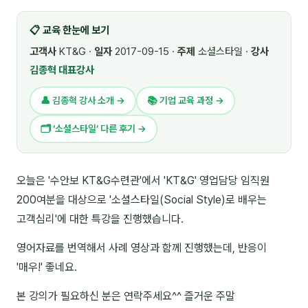
🎓 강사육성 · 교수법
4
📋 교육 한눈에 보기
🏭 산업 특화
5
고객사
KT&G ·
일자
2017-09-15 ·
주제
소셜스타일 ·
강사
김종혁 대표강사
💻 IT · 디지털
8
👤 김종혁 강사 소개 →
📚 기업 교육 과정 →
🎬 영상 · 콘텐츠
4
🗂 ‘소셜스타일’ 다른 후기 →
📊 프레젠테이션 · 기획
11
🚀 창업 · 커리어
13
오늘은 '수안보 KT&G수련관'에서 'KT&G' 영업담당 임직원
200여분을 대상으로 '소셜스타일(Social Style)로 배우는
🗣️ 외국어 강의
2
고객심리'에 대한 특강을 진행했습니다.
👥 리더십 · 조직
14
영어자료를 번역해서 사례 영상과 함께 진행했는데, 반응이
📚 인문학 · 교양
7
'매우!' 좋네요.
🤲 협력강사 과정
15
본 강의가 필요하신 분은 연락주세요^^ 즐거운 주말