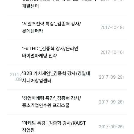
개발센터
후기
'세일즈전략 특강'_김종혁 강사/
›
2017-10-18
대면교육 후기
롯데렌터카
담당자·교육생 피드백
'Full HD'_김종혁 강사/온라인
›
고객사 레퍼런스
2017-10-16
바이럴마케팅 전략
온라인강의 수강 후기
'B2B 가치제안'_김종혁 강사/경일대
2017
›
2017-09-29
.09
시니어창업센터
AI입문
AI툴
'창업마케팅 특강'_김종혁 강사/
›
2017-09-28
중소기업연수원 프리스쿨
전체 도구
미팅·보고
'마케팅 특강'_김종혁 강사/KAIST
›
2017-09-26
창업원
제안·영업