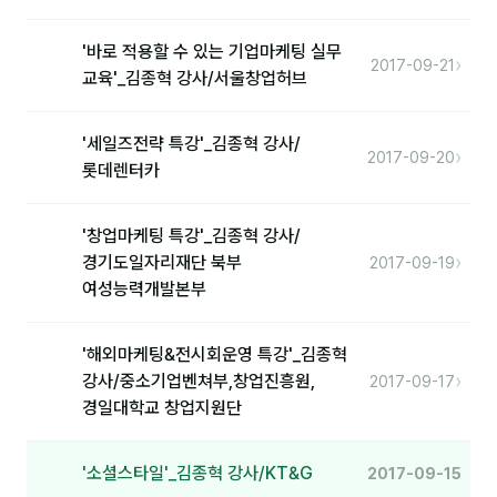
분석
'바로 적용할 수 있는 기업마케팅 실무
›
2017-09-21
교육'_김종혁 강사/서울창업허브
마케팅
재무·계약
'세일즈전략 특강'_김종혁 강사/
›
2017-09-20
롯데렌터카
B2B 영업도구
일정
'창업마케팅 특강'_김종혁 강사/
›
경기도일자리재단 북부
2017-09-19
여성능력개발본부
지식
용어사전
'해외마케팅&전시회운영 특강'_김종혁
›
강사/중소기업벤쳐부,창업진흥원,
트렌드 리포트
2017-09-17
경일대학교 창업지원단
칼럼
'소셜스타일'_김종혁 강사/KT&G
2017-09-15