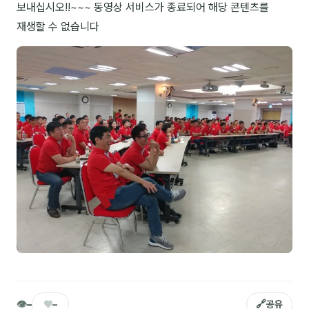
보내십시오!!~~~ 동영상 서비스가 종료되어 해당 콘텐츠를
NEW
온라인강의
재생할 수 없습니다
📈 B2B 마케팅
3
🤖 AI 실무
2
🧭 기획·전략
1
강사
김종혁
구자룡
김경태
김소연
김의중
👁
♥
🔗
–
–
공유