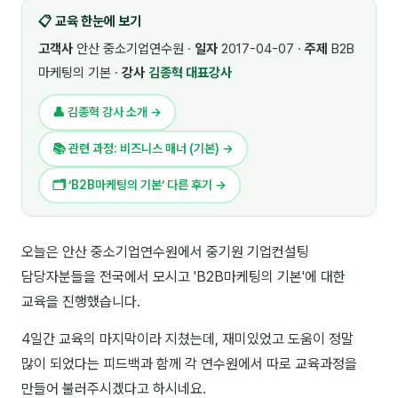
📋 교육 한눈에 보기
🎓 강사육성 · 교수법
4
고객사
안산 중소기업연수원 ·
일자
2017-04-07 ·
주제
B2B
🏭 산업 특화
5
마케팅의 기본 ·
강사
김종혁 대표강사
💻 IT · 디지털
8
👤 김종혁 강사 소개 →
🎬 영상 · 콘텐츠
4
📚 관련 과정: 비즈니스 매너 (기본) →
📊 프레젠테이션 · 기획
11
🗂 ‘B2B마케팅의 기본’ 다른 후기 →
🚀 창업 · 커리어
13
오늘은 안산 중소기업연수원에서 중기원 기업컨설팅
🗣️ 외국어 강의
2
담당자분들을 전국에서 모시고 'B2B마케팅의 기본'에 대한
👥 리더십 · 조직
14
교육을 진행했습니다.
📚 인문학 · 교양
4일간 교육의 마지막이라 지쳤는데, 재미있었고 도움이 정말
7
많이 되었다는 피드백과 함께 각 연수원에서 따로 교육과정을
🤲 협력강사 과정
15
만들어 불러주시겠다고 하시네요.