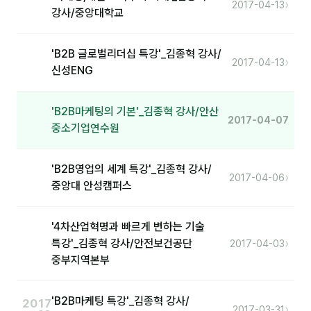
›
커뮤니티
2017-04-13
강사/중앙대학교
토크
'B2B 글로벌리더십 특강'_김종혁 강사/
문서자료실
›
2017-04-13
신성ENG
영상자료실
'B2B마케팅의 기본'_김종혁 강사/안산
AI 웹앱
2017-04-07
중소기업연수원
등급 · 포인트
'B2B영업의 세계 특강'_김종혁 강사/
›
2017-04-06
문의
중앙대 안성캠퍼스
💰 교육 견적 계산기
'4차산업혁명과 빠르게 변하는 기술
1:1 문의
›
특강'_김종혁 강사/안전보건공단
2017-04-03
중부지역본부
공지사항
자주 묻는 질문
'B2B마케팅 특강'_김종혁 강사/
2017
›
2017-03-31