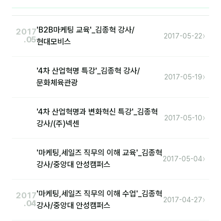
후기
'B2B마케팅 교육'_김종혁 강사/
2017
›
2017-05-22
.05
현대모비스
대면교육 후기
담당자·교육생 피드백
'4차 산업혁명 특강'_김종혁 강사/
›
2017-05-19
문화체육관광
고객사 레퍼런스
온라인강의 수강 후기
'4차 산업혁명과 변화혁신 특강'_김종혁
›
2017-05-10
강사/(주)넥센
AI입문
'마케팅,세일즈 직무의 이해 교육'_김종혁
›
2017-05-04
AI툴
강사/중앙대 안성캠퍼스
전체 도구
'마케팅,세일즈 직무의 이해 수업'_김종혁
2017
›
미팅·보고
2017-04-27
.04
강사/중앙대 안성캠퍼스
제안·영업