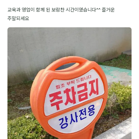
교육과 영업이 함께 된 보람찬 시간이였습니다^^ 즐거운
NEW
온라인강의
주말되세요
📈 B2B 마케팅
3
🤖 AI 실무
2
🧭 기획·전략
1
강사
김종혁
구자룡
김경태
김소연
김의중