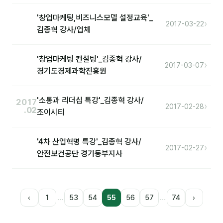
'창업마케팅,비즈니스모델 설정교육'_
›
2017-03-22
김종혁 강사/업체
'창업마케팅 컨설팅'_김종혁 강사/
›
2017-03-07
경기도경제과학진흥원
'소통과 리더십 특강'_김종혁 강사/
2017
›
2017-02-28
.02
조이시티
'4차 산업혁명 특강'_김종혁 강사/
›
2017-02-27
안전보건공단 경기동부지사
…
…
‹
1
53
54
55
56
57
74
›