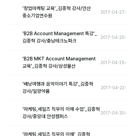
'창업마케팅 교육'_김종혁 강사/안산
분석
›
2017-04-27
중소기업연수원
마케팅
'B2B Account Management 특강'_
재무·계약
›
2017-04-25
김종혁 강사/충남테크노파크
B2B 영업도구
'B2B MKT Account Management
›
2017-04-25
일정
교육'_김종혁 강사/삼성물산
지식
'배낭여행과 음악이야기 특강'_김종혁
›
2017-04-22
강사/일양약품
용어사전
트렌드 리포트
'마케팅,세일즈 직무의 이해 수업'_김종혁
›
2017-04-20
강사/중앙대 안성캠퍼스
칼럼
'마케팅,세일즈 직무의 이해'_김종혁