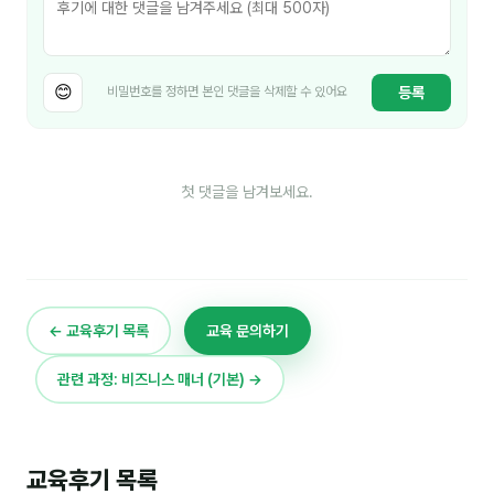
이상미
이미루
😊
등록
비밀번호를 정하면 본인 댓글을 삭제할 수 있어요
이옥겸
이인우
임아라
첫 댓글을 남겨보세요.
전승빈
정일영
조안나
← 교육후기 목록
교육 문의하기
조은아
관련 과정: 비즈니스 매너 (기본) →
진나하
최지혜
교육후기 목록
홍은표