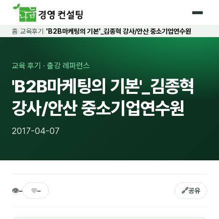
홈
›
교육후기
›
'B2B마케팅의 기본'_김종혁 강사/안산 중소기업연수원
홈
커리큘럼
교육 후기 · 출강 레퍼런스
'B2B마케팅의 기본'_김종혁
🛡️ 법정 의무교육 4종
강사/안산 중소기업연수원
🤖 AI · IT 교육
17
📈 마케팅 · 영업
18
2017-04-07
🤝 B2B 세일즈
13
💼 비즈니스 스킬
13
🧭 경영전략 · 트렌드
8
👁
♥
🔗
–
–
공유
🌏 글로벌 비즈니스
10