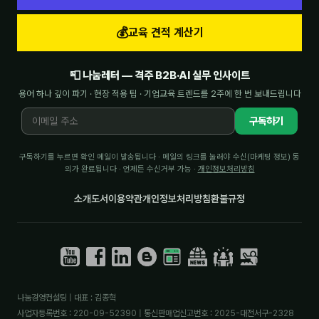
💰
교육 견적 계산기
📮 나눔레터 — 격주 B2B·AI 실무 인사이트
용어 하나 깊이 파기 · 현장 적용 팁 · 기업교육 트렌드를 2주에 한 번 보내드립니다
구독하기
구독하기를 누르면 확인 메일이 발송됩니다 · 메일의 링크를 눌러야 수신(마케팅 정보) 동
의가 완료됩니다 · 언제든 수신거부 가능 ·
개인정보처리방침
소개
도서
이용약관
개인정보처리방침
환불규정
나눔경영컨설팅 | 대표 : 김종혁
사업자등록번호 : 220-09-52390 | 통신판매업신고번호 : 2025-대전서구-2328