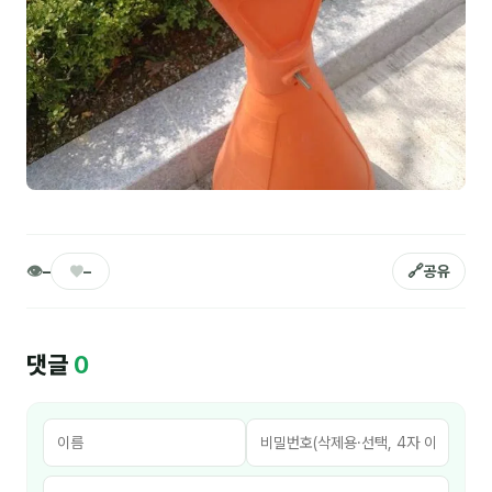
김종무
김지혜
김휘
노준영
Maria
민광동
👁
♥
🔗
–
–
공유
박혜랑
안정미
댓글
0
오미영
윤석현
은종성