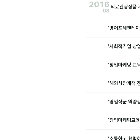
2016
'의료관광상품 
.08
'영어프레젠테이
'사회적기업 창
'창업마케팅 교
'해외시장개척 
'영업직군 역량강
'창업마케팅교육
'소통하고 협력