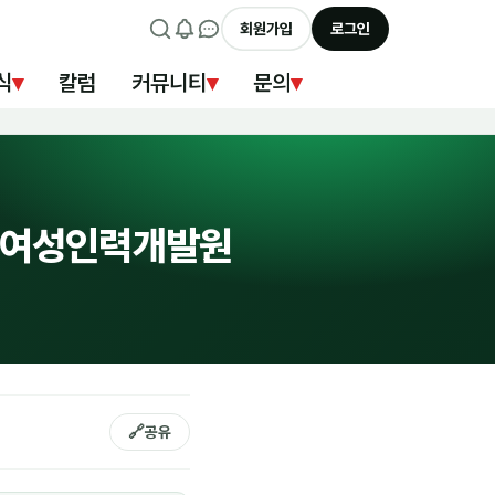
회원가입
로그인
식
▾
칼럼
커뮤니티
▾
문의
▾
강서여성인력개발원
🔗
공유