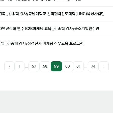
 위촉'_김종혁 강사/충남대학교 산학협력선도대학(LINC)육성사업단
EO역량강화 연수 B2B마케팅 교육'_김종혁 강사/중소기업연수원
 수업'_김종혁 강사/삼성전자 마케팅 직무교육 프로그램
…
…
‹
1
57
58
59
60
61
74
›