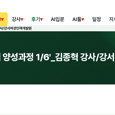
▾
강사
▾
후기
▾
AI입문
AI툴
▾
일정
지
 강사/강서여성인력개발원
 양성과정 1/6'_김종혁 강사/