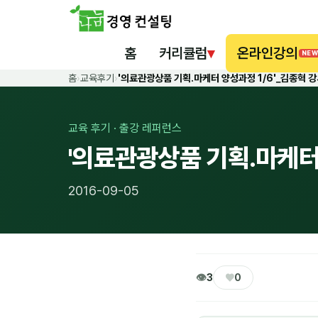
홈
커리큘럼
▾
온라인강의
NEW
홈
›
교육후기
›
'의료관광상품 기획.마케터 양성과정 1/6'_김종혁
교육 후기 · 출강 레퍼런스
'의료관광상품 기획.마케터
2016-09-05
👁
♥
3
0