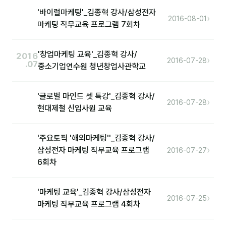
'바이럴마케팅'_김종혁 강사/삼성전자
›
2016-08-01
마케팅 직무교육 프로그램 7회차
후기
대면교육 후기
'창업마케팅 교육'_김종혁 강사/
2016
›
2016-07-28
.07
중소기업연수원 청년창업사관학교
담당자·교육생 피드백
고객사 레퍼런스
'글로벌 마인드 셋 특강'_김종혁 강사/
›
2016-07-28
현대제철 신입사원 교육
온라인강의 수강 후기
AI입문
'주요토픽 '해외마케팅''_김종혁 강사/
›
삼성전자 마케팅 직무교육 프로그램
2016-07-27
6회차
AI툴
전체 도구
'마케팅 교육'_김종혁 강사/삼성전자
›
2016-07-25
미팅·보고
마케팅 직무교육 프로그램 4회차
제안·영업