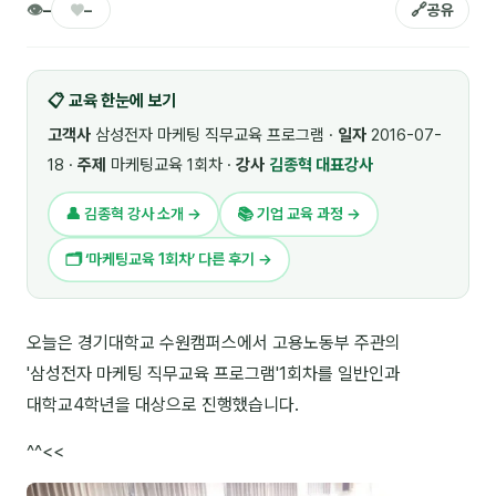
👁
♥
🔗
–
–
공유
🎓 강사육성 · 교수법
4
🏭 산업 특화
5
📋 교육 한눈에 보기
💻 IT · 디지털
8
고객사
삼성전자 마케팅 직무교육 프로그램 ·
일자
2016-07-
18 ·
주제
마케팅교육 1회차 ·
강사
김종혁 대표강사
🎬 영상 · 콘텐츠
4
👤 김종혁 강사 소개 →
📚 기업 교육 과정 →
📊 프레젠테이션 · 기획
11
🗂 ‘마케팅교육 1회차’ 다른 후기 →
🚀 창업 · 커리어
13
🗣️ 외국어 강의
2
오늘은 경기대학교 수원캠퍼스에서 고용노동부 주관의
👥 리더십 · 조직
'삼성전자 마케팅 직무교육 프로그램'1회차를 일반인과
14
대학교4학년을 대상으로 진행했습니다.
📚 인문학 · 교양
7
^^<<
🤲 협력강사 과정
15