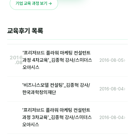
이상미
기업 교육 과정 보기 →
이미루
이옥겸
교육후기 목록
이인우
임아라
'프리저브드 플라워 마케팅 컨설턴트
2016
›
과정 4차교육'_김종혁 강사/스미더스
2016-08-05
전승빈
.08
오아시스
정일영
'비즈니스모델 컨설팅'_김종혁 강사/
조안나
›
2016-08-04
한국과학창의재단
조은아
'프리저브드 플라워 마케팅 컨설턴트
진나하
›
과정 3차교육'_김종혁 강사/스미더스
2016-08-04
최지혜
오아시스
홍은표