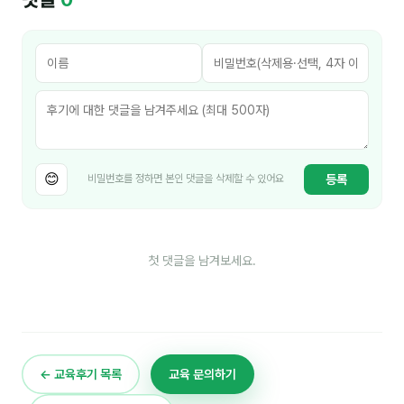
김종무
김지혜
김휘
노준영
Maria
😊
등록
비밀번호를 정하면 본인 댓글을 삭제할 수 있어요
민광동
박혜랑
첫 댓글을 남겨보세요.
안정미
오미영
윤석현
은종성
← 교육후기 목록
교육 문의하기