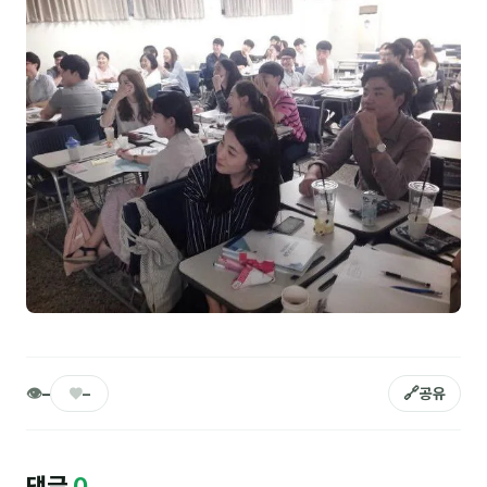
NEW
온라인강의
📈 B2B 마케팅
3
🤖 AI 실무
2
🧭 기획·전략
1
강사
김종혁
구자룡
김경태
👁
♥
🔗
–
–
공유
김소연
김의중
댓글
0