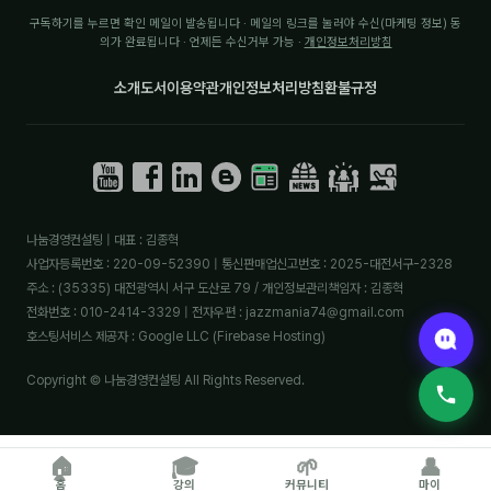
구독하기를 누르면 확인 메일이 발송됩니다 · 메일의 링크를 눌러야 수신(마케팅 정보) 동
의가 완료됩니다 · 언제든 수신거부 가능 ·
개인정보처리방침
소개
도서
이용약관
개인정보처리방침
환불규정
나눔경영컨설팅 | 대표 : 김종혁
사업자등록번호 : 220-09-52390 | 통신판매업신고번호 : 2025-대전서구-2328
주소 : (35335) 대전광역시 서구 도산로 79 / 개인정보관리책임자 : 김종혁
전화번호 : 010-2414-3329 | 전자우편 : jazzmania74@gmail.com
호스팅서비스 제공자 : Google LLC (Firebase Hosting)
Copyright © 나눔경영컨설팅 All Rights Reserved.
🏠
🎓
🌱
👤
홈
강의
커뮤니티
마이