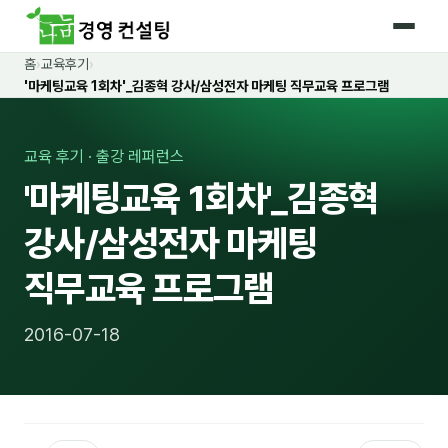
홈
›
교육후기
›
홈
'마케팅교육 1회차'_김종혁 강사/삼성전자 마케팅 직무교육 프로그램
커리큘럼
교육 후기 · 출강 레퍼런스
🛡️ 법정 의무교육 4종
'마케팅교육 1회차'_김종혁
🤖 AI · IT 교육
18
강사/삼성전자 마케팅
📈 마케팅 · 영업
19
직무교육 프로그램
🤝 B2B 세일즈
13
2016-07-18
💼 비즈니스 스킬
13
🧭 경영전략 · 트렌드
8
🌏 글로벌 비즈니스
10