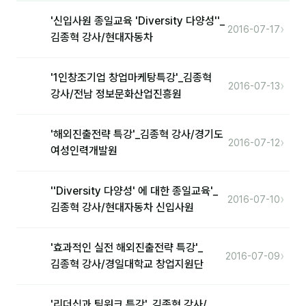
커뮤니티
'신입사원 종일교육 'Diversity 다양성''_
›
2016-07-17
토크
김종혁 강사/현대자동차
문서자료실
'1인창조기업 창업마케탕특강'_김종혁
›
영상자료실
2016-07-13
강사/전남 정보문화산업진흥원
AI 웹앱
'해외진출전략 특강'_김종혁 강사/경기도
등급 · 포인트
›
2016-07-12
여성인력개발원
문의
''Diversity 다양성' 에 대한 종일교육'_
›
2016-07-10
💰 교육 견적 계산기
김종혁 강사/현대자동차 신입사원
1:1 문의
'효과적인 실전 해외진출전략 특강'_
›
2016-07-09
공지사항
김종혁 강사/경일대학교 창업지원단
자주 묻는 질문
'리더십과 팀워크 특강'_김종혁 강사/