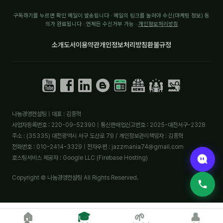
구독하기를 누르면 확인 메일이 발송됩니다 · 메일의 링크를 눌러야 수신(마케팅 정보) 동
의가 완료됩니다 · 언제든 수신거부 가능 ·
개인정보처리방침
소개
도서
이용약관
개인정보처리방침
환불규정
나눔경영컨설팅 | 대표 : 김종혁
사업자등록번호 : 220-09-52390 | 통신판매업신고번호 : 2025-대전서구-2328
주소 : (35335) 대전광역시 서구 도산로 79 / 개인정보관리책임자 : 김종혁
전화번호 : 010-2414-3329 | 전자우편 : jazzmania74@gmail.com
호스팅서비스 제공자 : Google LLC (Firebase Hosting)
Copyright © 나눔경영컨설팅 All Rights Reserved.
🎓
🏠
🌱
👤