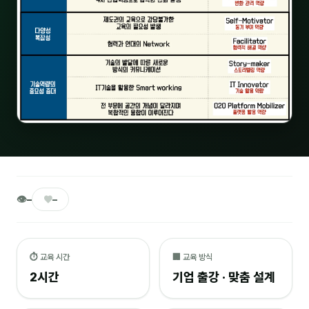
🎓 강사육성 · 교수법
4
🏭 산업 특화
5
💻 IT · 디지털
8
🎬 영상 · 콘텐츠
4
📊 프레젠테이션 · 기획
11
🚀 창업 · 커리어
13
👁
♥
–
–
🗣️ 외국어 강의
2
👥 리더십 · 조직
14
⏱ 교육 시간
🏢 교육 방식
📚 인문학 · 교양
7
2시간
기업 출강 · 맞춤 설계
🤲 협력강사 과정
15