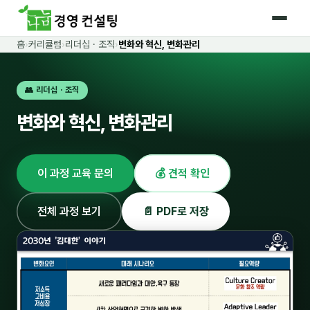
홈
›
커리큘럼
›
리더십 · 조직
›
변화와 혁신, 변화관리
홈
👥 리더십 · 조직
커리큘럼
변화와 혁신, 변화관리
🛡️ 법정 의무교육 4종
🤖 AI · IT 교육
18
이 과정 교육 문의
💰 견적 확인
📈 마케팅 · 영업
19
🤝 B2B 세일즈
13
전체 과정 보기
📄 PDF로 저장
💼 비즈니스 스킬
13
🧭 경영전략 · 트렌드
8
🌏 글로벌 비즈니스
10