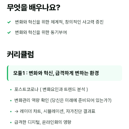
이상미
무엇을 배우나요?
이미루
변화와 혁신을 위한 체계적, 창의적인 사고력 증진
이옥겸
변화와 혁신을 위한 동기부여
이인우
임아라
커리큘럼
전승빈
정일영
모듈1 : 변화와 혁신, 급격하게 변하는 환경
조안나
포스트코로나 ( 변화요인과 트렌드 분석 )
조은아
변화관리 역량 확인 (당신은 미래에 준비되어 있는가?)
진나하
→ 레이더 차트, 시뮬레이션, 자가진단 결과표
최지혜
급격한 디지털, 온라인화의 영향
홍은표