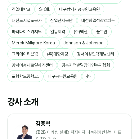
커뮤니티
경일대학교
S-OIL
대구광역시공무원교육원
토크
대전도시철도공사
산업단지공단
대전창업성장캠퍼스
문서자료실
파라다이스카지노
일동제약
(주)넥센
풀무원
영상자료실
Merck Millipore Korea
Johnson & Johnson
AI 웹앱
크리에이티브13
(주)대한제당
강서여성인력개발센터
등급 · 포인트
강서여성새로일하기센터
경북지적발달장애인복지협회
포항항도중학교.
대구공무원교육원
外
문의
💰 교육 견적 계산기
강사 소개
1:1 문의
공지사항
김종혁
자주 묻는 질문
《B2B 마케팅 설계》 저자이자 나눔경영컨설팅 대표
김종혁 강사