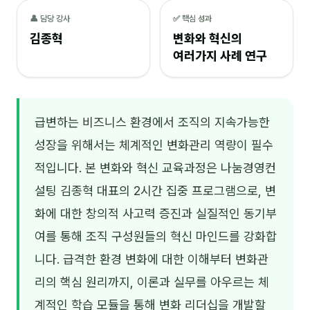
👤 담당 강사
✅ 핵심 성과
NEW
온라인강의
김종혁
변화와 혁신의
📈 B2B 마케팅
3
여러가지 사례 연구
🤖 AI 실무
2
🧭 기획·전략
1
급변하는 비즈니스 환경에서 조직의 지속가능한
성장을 위해서는 체계적인 변화관리 역량이 필수
강사
적입니다. 본 변화와 혁신 교육과정은 나눔경영컨
김종혁
설팅 김종혁 대표의 2시간 집중 프로그램으로, 변
구자룡
화에 대한 창의적 사고력 증진과 실질적인 동기부
여를 통해 조직 구성원들의 혁신 마인드를 강화합
김경태
니다. 급격한 환경 변화에 대한 이해부터 변화관
김소연
리의 핵심 원리까지, 이론과 실무를 아우르는 체
김의중
계적인 학습 모듈을 통해 변화 리더십을 개발할