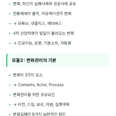
변화, 혁신의 실패사례와 성공사례 공유
전통매체의 몰락, 커뮤케이션의 변화
후기
→ 유튜브, 넷플릭스, 메타버스
대면교육 후기
4차 산업혁명의 발달이 불러오는 변화
담당자·교육생 피드백
→ 인공지능, 로봇, 기본소득, 자동화
고객사 레퍼런스
온라인강의 수강 후기
모듈2 : 변화관리의 기본
AI입문
변화의 3가지 요소
AI툴
→ Contents, Actor, Process
전체 도구
변화관리를 위한 성공요인
→ 비전, 스킬, 보상, 자원, 실행계획
미팅·보고
변화실패의 8가지 보편적인 원인
제안·영업