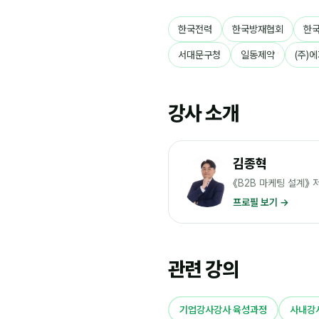
한국전력
한국방재협회
한
서대문구청
일동제약
(주)
강사 소개
김종혁
《B2B 마케팅 설계》
프로필 보기 →
관련 강의
기업강사강사 육성과정
사내강사