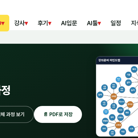
▾
강사
▾
후기
▾
AI입문
AI툴
▾
일정
지
과정
체 과정 보기
📄 PDF로 저장