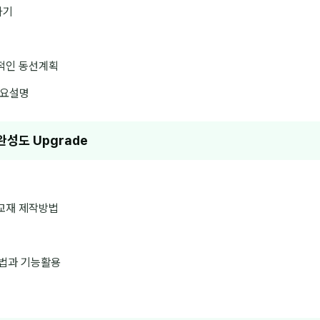
하기
적인 동선계획
 개요설명
 완성도 Upgrade
교재 제작방법
성법과 기능활용