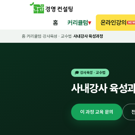
홈
커리큘럼
▾
온라인강의
NEW
홈
›
커리큘럼
›
강사육성 · 교수법
›
사내강사 육성과정
🎓 강사육성 · 교수법
사내강사 육성
이 과정 교육 문의
전