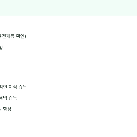
교육전개등 확인)
행
적인 지식 습득
용법 습득
질 향상